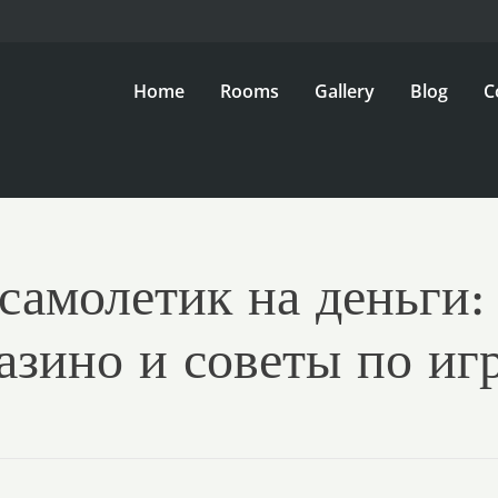
Home
Rooms
Gallery
Blog
C
самолетик на деньги:
азино и советы по иг