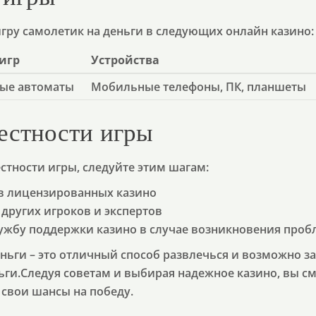
игру самолетик на деньги в следующих онлайн казино:
игр
Устройства
ые автоматы
Мобильные телефоны, ПК, планшеты
естности игры
стности игры, следуйте этим шагам:
 в лицензированных казино
других игроков и экспертов
лужбу поддержки казино в случае возникновения проб
еньги – это отличный способ развлечься и возможно з
ги.Следуя советам и выбирая надежное казино, вы с
 свои шансы на победу.