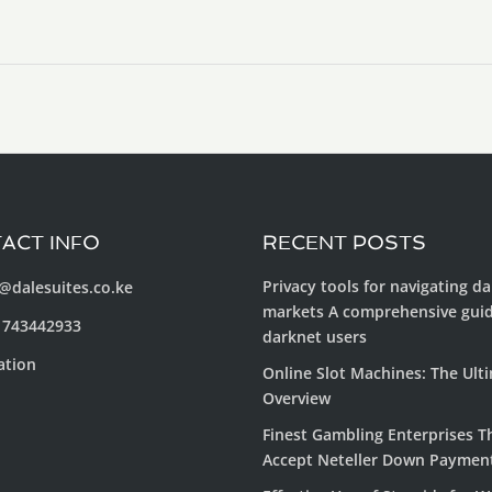
ACT INFO
RECENT POSTS
Privacy tools for navigating d
@dalesuites.co.ke
markets A comprehensive guid
 743442933
darknet users
ation
Online Slot Machines: The Ult
Overview
Finest Gambling Enterprises T
Accept Neteller Down Paymen