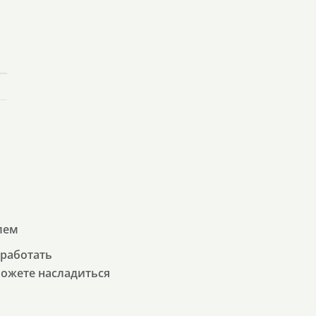
лем
аработать
можете насладиться