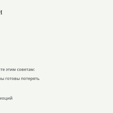
и
те этим советам:
 вы готовы потерять
эмоций