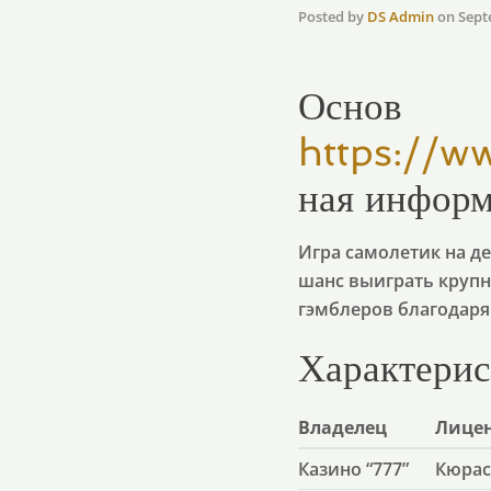
Posted by
DS Admin
on
Sept
Основ
https://w
ная инфор
Игра самолетик на д
шанс выиграть крупн
гэмблеров благодаря
Характерис
Владелец
Лице
Казино “777”
Кюрас