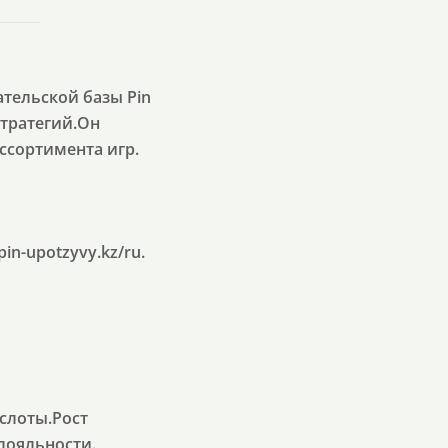
ательской базы Pin
стратегий.Он
ссортимента игр.
in-upotzyvy.kz/ru.
слоты.Рост
лояльности.