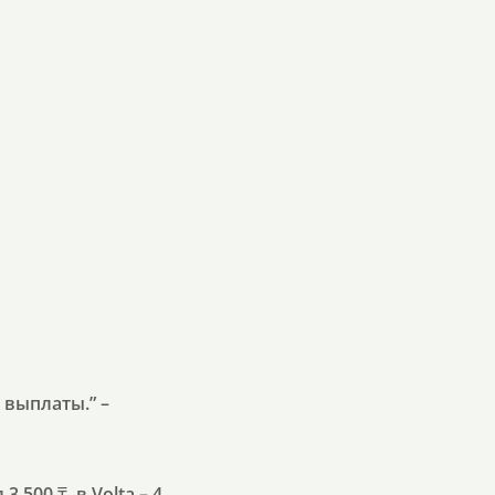
 выплаты.” –
 500 ₸, в Volta – 4