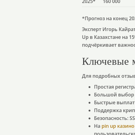
2025*
160 000
*Прогноз на конец 202
Эксперт Игорь Кайрат
Up в Казахстане на 
подчёркивает важнос
Ключевые 
Для подробных отзыво
Простая регистр
Большой выбор и
Быстрые выплаты
Поддержка крип
Безопасность: S
На
pin up казин
пользовательско