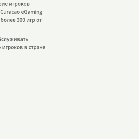
ерие игроков
Curacao eGaming
более 300 игр от
обслуживать
 игроков в стране