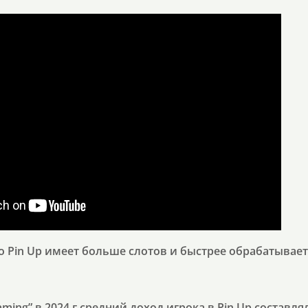
но Pin Up имеет больше слотов и быстрее обрабатывает
ing” в 2024 г.средний доход игрока в Pin Up составлял 3