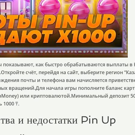
ы показывают, как быстро обрабатываются выплаты в 
.Откройте счёт, перейдя на сайт, выберите регион “Каз
ждения почты и телефона вам начисляется приветств
атных вращений.Для начала игры пополните баланс кар
bMoney) или криптовалютой.Минимальный депозит 500 
 1000 ₸.
ва и недостатки Pin Up