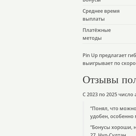
Среднее время
выплаты
Платёжные
методы
Pin Up предлагает ги
выигрывает по скоро
Отзывы пол
С 2023 по 2025 число
“Понял, что можно
удобен, особенно
“Бонусы хороши, н
27, Нур‑Султан.