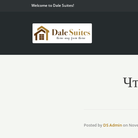
Welcome to Dale Suites!
Чт
Posted by
DS Admin
on
Nove