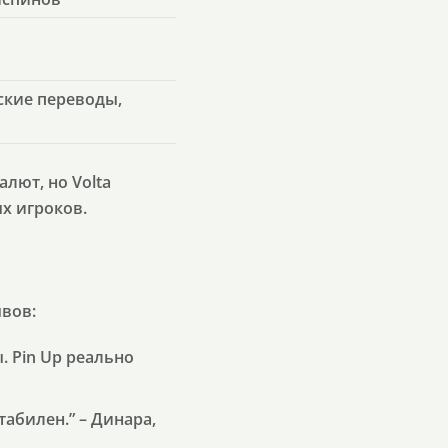
ские переводы,
лют, но Volta
х игроков.
ывов:
. Pin Up реально
абилен.” – Динара,