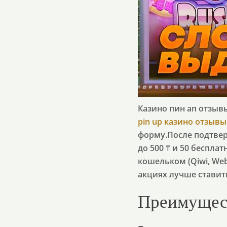
Казино пин ап отзыв
pin up казино отзывы
форму.После подтвер
до 500 ₸ и 50 беспл
кошельком (Qiwi, We
акциях лучше ставить
Преимущест