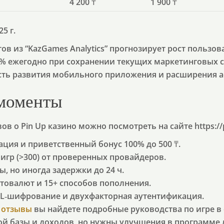
4 200 ₸
1 900 ₸
5 г.
ов из “KazGames Analytics” прогнозирует рост пользов
15% ежегодно при сохранении текущих маркетинговых 
ть развития мобильного приложения и расширения а
моменты
в о Pin Up казино можно посмотреть на сайте https://p
ация и приветственный бонус 100% до 500 ₸.
гр (>300) от проверенных провайдеров.
, но иногда задержки до 24 ч.
товалют и 15+ способов пополнения.
SL‑шифрование и двухфакторная аутентификация.
о отзывы
вы найдете подробные руководства по игре в 
й базы и доходов, но нужны улучшения в программе 