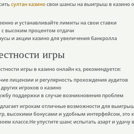
сить
султан казино
свои шансы на выигрыш в казино о
венно и устанавливайте лимиты на свои ставки
 с высоким процентом отдачи
нусы и акции казино для увеличения банкролла
естности игры
стности игры в казино онлайн кз, рекомендуется:
чие лицензии и регулярность прохождения аудитов
других игроков о казино
лужбу поддержки в случае возникновения проблем
едлагает игрокам отличные возможности для выигрыш
, высокими бонусами и удобным интерфейсом, это к
оем классе.Не упустите шанс испытать азарт и удачу 