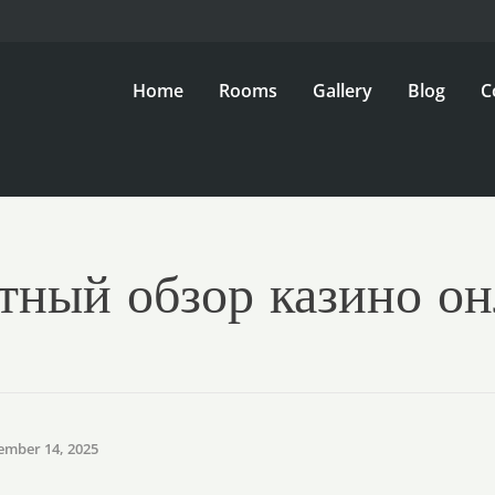
Home
Rooms
Gallery
Blog
C
тный обзор казино он
ember 14, 2025