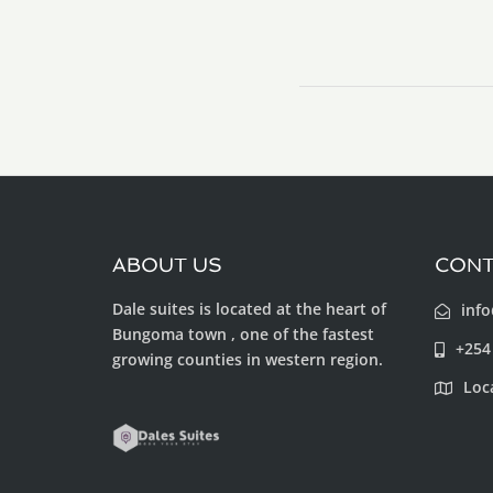
ABOUT US
CONT
Dale suites is located at the heart of
info
Bungoma town , one of the fastest
+254
growing counties in western region.
Loc