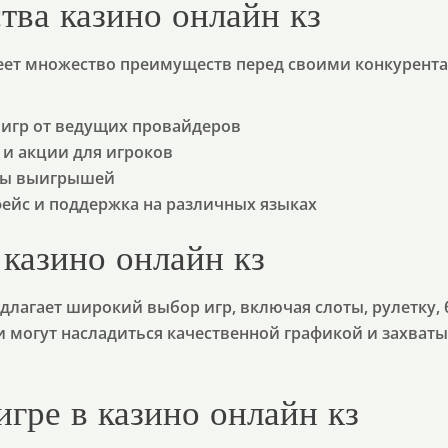
ва казино онлайн кз
еет множество преимуществ перед своими конкурент
игр от ведущих провайдеров
 и акции для игроков
ты выигрышей
ейс и поддержка на различных языках
 казино онлайн кз
длагает широкий выбор игр, включая слоты, рулетку, 
и могут насладиться качественной графикой и захв
игре в казино онлайн кз