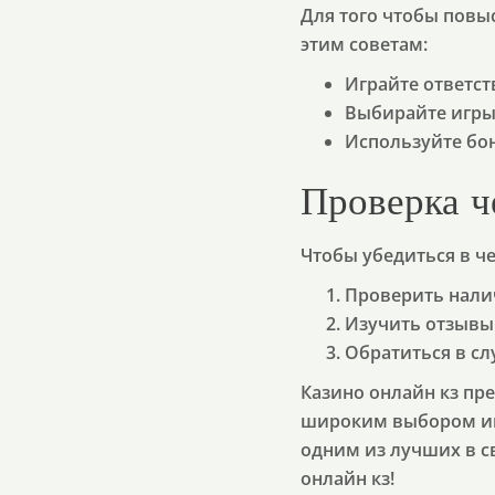
Для того чтобы повы
этим советам:
Играйте ответст
Выбирайте игры
Используйте бо
Проверка ч
Чтобы убедиться в че
Проверить нали
Изучить отзывы 
Обратиться в с
Казино онлайн кз пр
широким выбором игр
одним из лучших в св
онлайн кз!