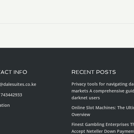
ACT INFO
RECENT POSTS
Privacy tools for navigating d
@dalesuites.co.ke
markets A comprehensive guid
 743442933
darknet users
ation
Online Slot Machines: The Ult
Overview
Finest Gambling Enterprises T
Accept Neteller Down Paymen