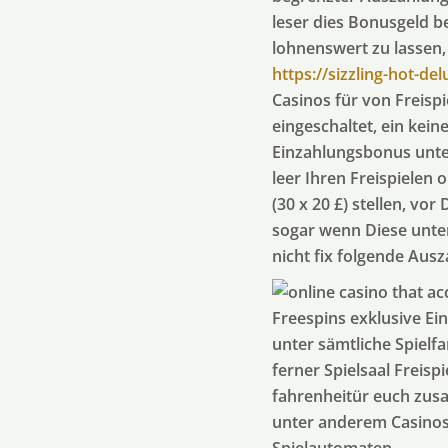
leser dies Bonusgeld b
lohnenswert zu lassen
https://sizzling-hot-d
Casinos für von Freisp
eingeschaltet, ein kei
Einzahlungsbonus unter
leer Ihren Freispielen 
(30 x 20 £) stellen, vo
sogar wenn Diese unte
nicht fix folgende Aus
Freespins exklusive Ei
unter sämtliche Spielfa
ferner Spielsaal Freis
fahrenheitür euch zus
unter anderem Casinosp