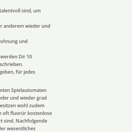
alentvoll sind, um
ter anderem wieder und
Belohnung und
 werden Dir 10
schrieben.
geben, für jedes
annten Spielautomaten
ieder und wieder grad
 besitzen wohl zudem
 oft fluorür kostenlose
zt sind. Nachfolgende
der wesentliches