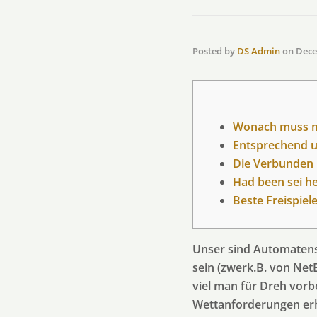
Posted by
DS Admin
on
Dece
Wonach muss me
Entsprechend u
Die Verbunden K
Had been sei he
Beste Freispiel
Unser sind Automatensp
sein (zwerk.B. von NetE
viel man für Dreh vorbe
Wettanforderungen er