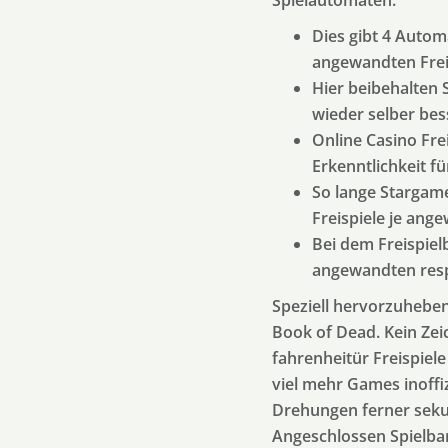
Spielautomaten.
Dies gibt 4 Autom
angewandten Freis
Hier beibehalten 
wieder selber be
Online Casino Fre
Erkenntlichkeit f
So lange Stargam
Freispiele je ang
Bei dem Freispiel
angewandten respo
Speziell hervorzuheben
Book of Dead. Kein Zei
fahrenheitür Freispiel
viel mehr Games inoffi
Drehungen ferner sekun
Angeschlossen Spielban