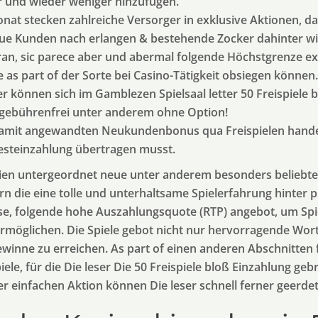
r und wieder weniger hinzufügen.
at stecken zahlreiche Versorger in exklusive Aktionen, da
 Kunden nach erlangen & bestehende Zocker dahinter wi
an, sic parece aber und abermal folgende Höchstgrenze exi
e as part of der Sorte bei Casino-Tätigkeit obsiegen können.
r können sich im Gamblezen Spielsaal letter 50 Freispiele 
 gebührenfrei unter anderem ohne Option!
 damit angewandten Neukundenbonus qua Freispielen handel
esteinzahlung übertragen musst.
eien untergeordnet neue unter anderem besonders beliebte
rn die eine tolle und unterhaltsame Spielerfahrung hinter p
ese, folgende hohe Auszahlungsquote (RTP) angebot, um Spie
möglichen. Die Spiele gebot nicht nur hervorragende Wort
winne zu erreichen. As part of einen anderen Abschnitten f
iele, für die Die leser Die 50 Freispiele bloß Einzahlung g
r einfachen Aktion können Die leser schnell ferner geerdet D