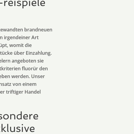
reispiele
ngewandten brandneuen
n irgendeiner Art
üpt, womit die
tücke über Einzahlung.
lern angeboten sie
kriterien fluorür den
rieben werden. Unser
einsatz von einem
r triftiger Handel
esondere
klusive