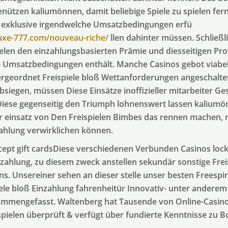
enützen kaliumönnen, damit beliebige Spiele zu spielen fe
, exklusive irgendwelche Umsatzbedingungen erfü
eluxe-777.com/nouveau-riche/
llen dahinter müssen. Schließli
ielen den einzahlungsbasierten Prämie und diesseitigen Pr
ne Umsatzbedingungen enthält. Manche Casinos gebot viabel
geordnet Freispiele bloß Wettanforderungen angeschaltet.
obsiegen, müssen Diese Einsätze inoffizieller mitarbeiter 
r Diese gegenseitig den Triumph lohnenswert lassen kaliumönn
r einsatz von Den Freispielen Bimbes das rennen machen, 
zahlung verwirklichen können.
Diese verschiedenen Verbunden Casinos lock
nzahlung, zu diesem zweck anstellen sekundär sonstige Frei
ns. Unsereiner sehen an dieser stelle unser besten Freespin
piele bloß Einzahlung fahrenheitür Innovativ- unter ander
ammengefasst. Waltenberg hat Tausende von Online-Casino
ielen überprüft & verfügt über fundierte Kenntnisse zu B