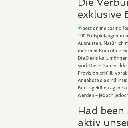
Die Verbun
exklusive 
100 Freispielangeboten
Ausnützen. Natürlich m
mehrheit Boni ohne Ei
Die Deals kaliumönnen
sind. Diese Gamer ddr-
Provision erfüllt, vor
Angebote sie sind insid
Bonusgeldbetrag verknü
werden – jedoch jedoch
Had been s
aktiv unse