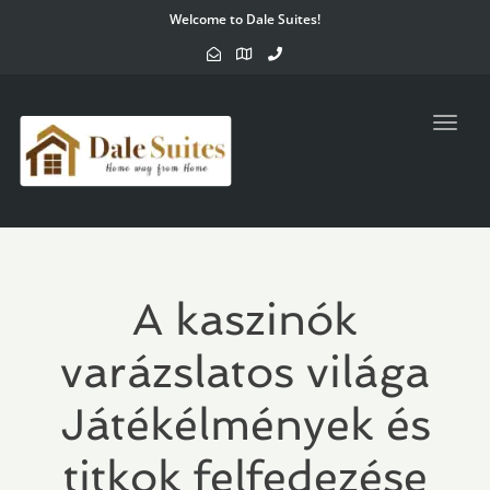
Welcome to Dale Suites!
Toggl
navig
A kaszinók
varázslatos világa
Játékélmények és
titkok felfedezése