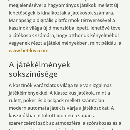
megjelenésével a hagyományos játékok mellett új
lehetőségek is kínálkoztak a játékosok számára.
Manapság a digitális platformok térnyerésével a
kaszinók világa új dimenzióba lépett, lehetővé téve
a játékosok számára, hogy otthonuk kényelméből
vegyenek részt a játékélményekben, mint például a
www.bet-lovi.com
.
A játékélmények
sokszínűsége
A kaszinók varázslatos világa tele van izgalmas
játékélményekkel. A klasszikus játékok, mint a
rulett, póker és blackjack mellett számtalan
modern automata játék is várja a játékosokat. A
kaszinókban eltöltött idő nem csupán a
szerencséről szól; az atmoszféra, a szórakozás és a