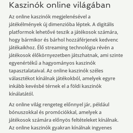
Kaszinók online világában
Az online kaszinók megjelenésével a
játékélmények új dimenzióba léptek. A digitális
platformok lehetővé teszik a játékosok számára,
hogy bármikor és bárhol hozzáférjenek kedvenc
játékaikhoz. Élő streaming technológia révén a
játékosok élőkörnyezetben játszhatnak, ami szinte
egyenértékű a hagyományos kaszinók
tapasztalataival. Az online kaszinók széles
választékot kínálnak játékokból, amelyek egyre
inkább kevésbé térnek el a földi kaszinók
kínálatától.
Az online világ rengeteg előnnyel jár, például
bónuszokkal és promóciókkal, amelyek a
játékosok számára előnyös feltételeket kínálnak.
Az online kaszinók gyakran kínálnak ingyenes