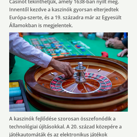
Casinót tekinthetjük, amely 1638-ban nyílt meg.
Innentől kezdve a kaszinók gyorsan elterjedtek
Európa-szerte, és a 19. századra már az Egyesült
Államokban is megjelentek.
A kaszinók fejlődése szorosan összefonódik a
technológiai újításokkal. A 20. század közepére a
játékautomáták és az elektronikus játékok