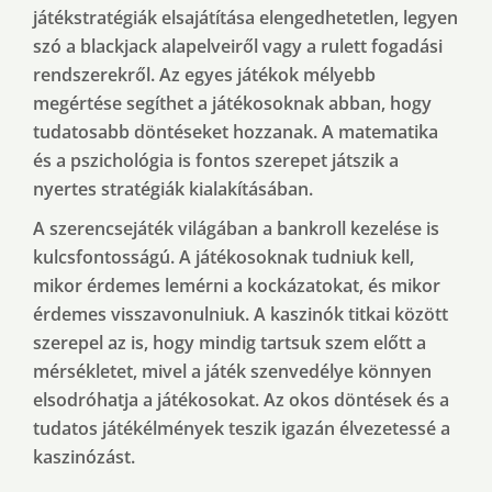
játékstratégiák elsajátítása elengedhetetlen, legyen
szó a blackjack alapelveiről vagy a rulett fogadási
rendszerekről. Az egyes játékok mélyebb
megértése segíthet a játékosoknak abban, hogy
tudatosabb döntéseket hozzanak. A matematika
és a pszichológia is fontos szerepet játszik a
nyertes stratégiák kialakításában.
A szerencsejáték világában a bankroll kezelése is
kulcsfontosságú. A játékosoknak tudniuk kell,
mikor érdemes lemérni a kockázatokat, és mikor
érdemes visszavonulniuk. A kaszinók titkai között
szerepel az is, hogy mindig tartsuk szem előtt a
mérsékletet, mivel a játék szenvedélye könnyen
elsodróhatja a játékosokat. Az okos döntések és a
tudatos játékélmények teszik igazán élvezetessé a
kaszinózást.