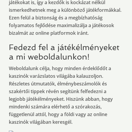
játékokat is, így a kezdők is kockázat nélkül
ismerkedhetnek meg a különböző játékformákkal.
Ezen felül a biztonság és a megbízhatóság
folyamatos fejlődése maximalizálja a játékosok
bizalmát az online platformok iránt.
Fedezd fel a játékélményeket
a mi weboldalunkon!
Weboldalunk célja, hogy minden érdeklődőt a
kaszinók varázslatos világába kalauzoljon.
Részletes útmutatók, élménybeszámolók és
szakértői tippek révén segítünk felfedezni a
legjobb játékélményeket. Hiszünk abban, hogy
mindenki számára elérhető a szórakozás,
függetlenül attól, hogy a földi vagy az online
kaszinók világában keresgél.