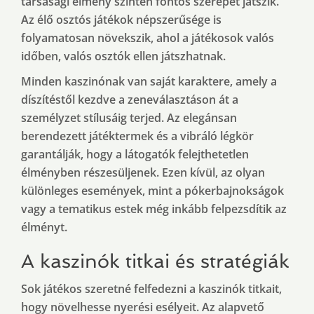
társasági élmény szintén fontos szerepet játszik.
Az élő osztós játékok népszerűsége is
folyamatosan növekszik, ahol a játékosok valós
időben, valós osztók ellen játszhatnak.
Minden kaszinónak van saját karaktere, amely a
díszítéstől kezdve a zeneválasztáson át a
személyzet stílusáig terjed. Az elegánsan
berendezett játéktermek és a vibráló légkör
garantálják, hogy a látogatók felejthetetlen
élményben részesüljenek. Ezen kívül, az olyan
különleges események, mint a pókerbajnokságok
vagy a tematikus estek még inkább felpezsdítik az
élményt.
A kaszinók titkai és stratégiák
Sok játékos szeretné felfedezni a kaszinók titkait,
hogy növelhesse nyerési esélyeit. Az alapvető