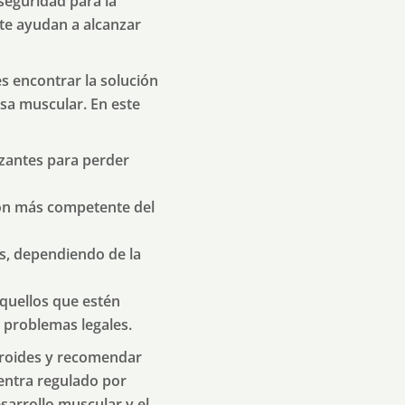
seguridad para la
te ayudan a alcanzar
s encontrar la solución
sa muscular. En este
zantes para perder
ión más competente del
as, dependiendo de la
aquellos que estén
y problemas legales.
eroides y recomendar
uentra regulado por
sarrollo muscular y el