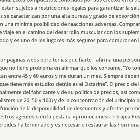
están sujetos a restricciones legales para garantizar la sal
s se caracterizan por una alta pureza y grado de absorción,
on una mínima posibilidad de reacciones adversas. Comprar
viaje en el camino del desarrollo muscular con los suplem
ado y es uno de los lugares más seguros para comprar en l
r páginas webs pero tenías que fiarte”, afirma una person
que no tiene problema en afirmar que los consume. “Yo t
stan entre 45 y 60 euros y me duran un mes. Siempre depen
el que tiene más estudios detrás es el Ostarine”. El precio d
almente del fabricante y de su política de precios, así co
isters de 20, 50 y 100) y de la concentración del principio a
 función de la disponibilidad de descuentos y ofertas prom
stros agentes o en la pestaña «promociones». Terapia Post-C
eroides ha terminado y es necesario restaurar las hormona