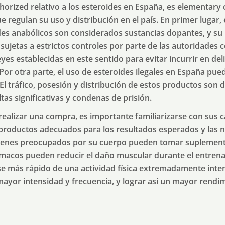
horized relativo a los esteroides en España, es elementary
 regulan su uso y distribución en el país. En primer lugar,
des anabólicos son considerados sustancias dopantes, y su
sujetas a estrictos controles por parte de las autoridades
eyes establecidas en este sentido para evitar incurrir en del
Por otra parte, el uso de esteroides ilegales en España pue
El tráfico, posesión y distribución de estos productos son 
as significativas y condenas de prisión.
ealizar una compra, es importante familiarizarse con sus c
os productos adecuados para los resultados esperados y las 
venes preocupados por su cuerpo pueden tomar suplement
rmacos pueden reducir el daño muscular durante el entren
rse más rápido de una actividad física extremadamente inte
 mayor intensidad y frecuencia, y lograr así un mayor rendim