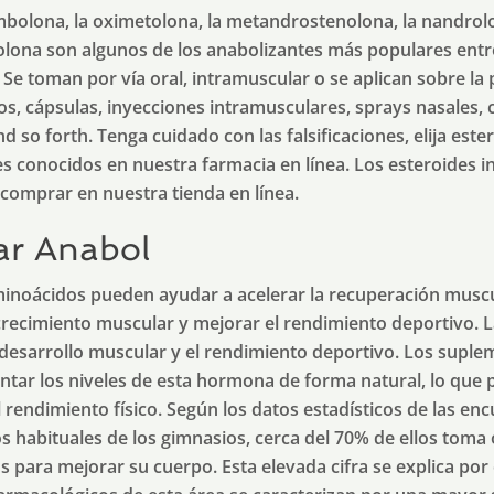
mbolona, la oximetolona, la metandrostenolona, la nandrolon
lona son algunos de los anabolizantes más populares entre
Se toman por vía oral, intramuscular o se aplican sobre la pi
, cápsulas, inyecciones intramusculares, sprays nasales,
d so forth. Tenga cuidado con las falsificaciones, elija est
es conocidos en nuestra farmacia en línea. Los esteroides i
 comprar en nuestra tienda en línea.
ar Anabol
inoácidos pueden ayudar a acelerar la recuperación muscu
 crecimiento muscular y mejorar el rendimiento deportivo. 
desarrollo muscular y el rendimiento deportivo. Los suple
ar los niveles de esta hormona de forma natural, lo que 
l rendimiento físico. Según los datos estadísticos de las enc
os habituales de los gimnasios, cerca del 70% de ellos toma
 para mejorar su cuerpo. Esta elevada cifra se explica por 