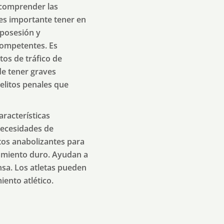
 comprender las
 es importante tener en
 posesión y
 competentes. Es
itos de tráfico de
de tener graves
delitos penales que
aracterísticas
necesidades de
os anabolizantes para
amiento duro. Ayudan a
nsa. Los atletas pueden
iento atlético.