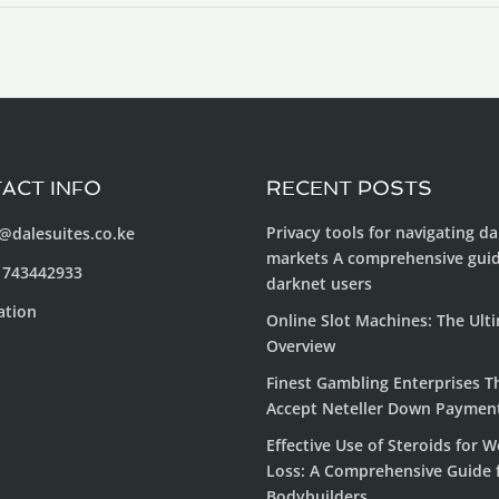
ACT INFO
RECENT POSTS
Privacy tools for navigating d
@dalesuites.co.ke
markets A comprehensive guid
 743442933
darknet users
ation
Online Slot Machines: The Ult
Overview
Finest Gambling Enterprises T
Accept Neteller Down Paymen
Effective Use of Steroids for W
Loss: A Comprehensive Guide 
Bodybuilders