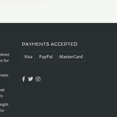
PAYMENTS ACCEPTED
arknet
Visa
PayPal
MasterCard
e for
imate
hat
ts
eight
for