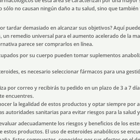
rmacológicos de esta área se caracterizan por una mayor 
o sólo no causan ningún daño a tu salud, sino que también 
por tardar demasiado en alcanzar sus objetivos? Aquí puede
s, un remedio universal para el aumento acelerado de la ma
ernativa parece ser comprarlos en línea.
cupados por su cuerpo pueden tomar suplementos anaboli
eroides, es necesario seleccionar fármacos para una gest
iza por correo y recibirás tu pedido en un plazo de 3 a 7 dí
 te encuentres.
ocer la legalidad de estos productos y optar siempre por 
s autoridades sanitarias para evitar riesgos para la salud 
valuar adecuadamente los riesgos y beneficios de los est
de estos productos. El uso de esteroides anabólicos se enc
spaña. Estos compuestos, conocidos por sus efectos en el de