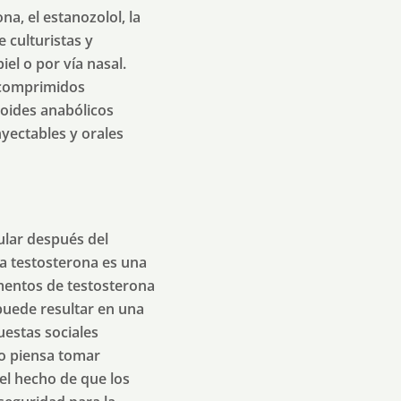
a, el estanozolol, la
 culturistas y
el o por vía nasal.
 comprimidos
eroides anabólicos
nyectables y orales
lar después del
La testosterona es una
mentos de testosterona
puede resultar en una
uestas sociales
 o piensa tomar
el hecho de que los