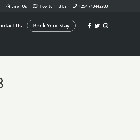
Email Us
How to Find Us
+254 743442933
ontact Us
Book Your Stay
8