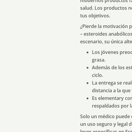
modernos productos fa
salud. Los productos n
tus objetivos.
¿Pierde la motivación 
– esteroides anabólico
escenario, su única alt
Los jóvenes preo
grasa.
Además de los est
ciclo.
La entrega se real
distancia a la que
Es elementary con
respaldados por la
Solo un médico puede e
un uso seguro y legal 
leyes específicas en E