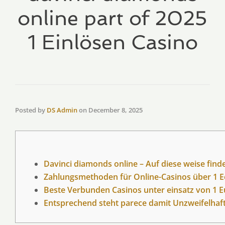
online part of 2025
1 Einlösen Casino
Posted by
DS Admin
on
December 8, 2025
Davinci diamonds online – Auf diese weise finde
Zahlungsmethoden für Online-Casinos über 1 
Beste Verbunden Casinos unter einsatz von 1 E
Entsprechend steht parece damit Unzweifelhaf