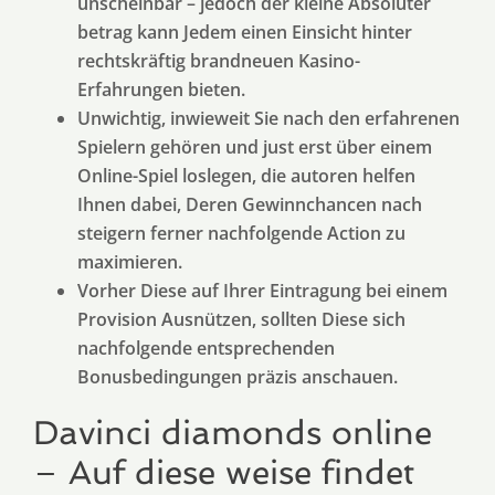
unscheinbar – jedoch der kleine Absoluter
betrag kann Jedem einen Einsicht hinter
rechtskräftig brandneuen Kasino-
Erfahrungen bieten.
Unwichtig, inwieweit Sie nach den erfahrenen
Spielern gehören und just erst über einem
Online-Spiel loslegen, die autoren helfen
Ihnen dabei, Deren Gewinnchancen nach
steigern ferner nachfolgende Action zu
maximieren.
Vorher Diese auf Ihrer Eintragung bei einem
Provision Ausnützen, sollten Diese sich
nachfolgende entsprechenden
Bonusbedingungen präzis anschauen.
Davinci diamonds online
– Auf diese weise findet