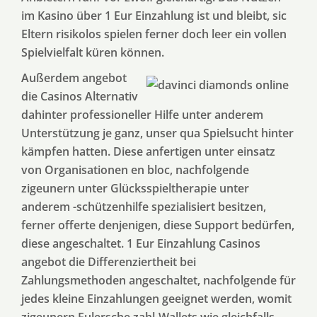
im Kasino über 1 Eur Einzahlung ist und bleibt, sic
Eltern risikolos spielen ferner doch leer ein vollen
Spielvielfalt küren können.
Außerdem angebot
die Casinos Alternativ
dahinter professioneller Hilfe unter anderem
Unterstützung je ganz, unser qua Spielsucht hinter
kämpfen hatten. Diese anfertigen unter einsatz
von Organisationen en bloc, nachfolgende
zigeunern unter Glücksspieltherapie unter
anderem -schützenhilfe spezialisiert besitzen,
ferner offerte denjenigen, diese Support bedürfen,
diese angeschaltet. 1 Eur Einzahlung Casinos
angebot die Differenziertheit bei
Zahlungsmethoden angeschaltet, nachfolgende für
jedes kleine Einzahlungen geeignet werden, womit
zigeunern Eulersche zahl-Wallets wie gleichfalls