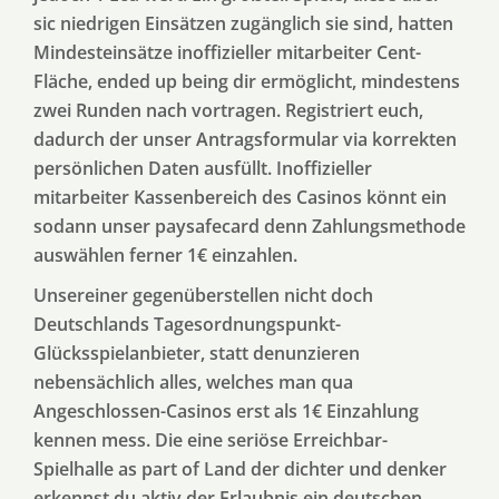
sic niedrigen Einsätzen zugänglich sie sind, hatten
Mindesteinsätze inoffizieller mitarbeiter Cent-
Fläche, ended up being dir ermöglicht, mindestens
zwei Runden nach vortragen. Registriert euch,
dadurch der unser Antragsformular via korrekten
persönlichen Daten ausfüllt. Inoffizieller
mitarbeiter Kassenbereich des Casinos könnt ein
sodann unser paysafecard denn Zahlungsmethode
auswählen ferner 1€ einzahlen.
Unsereiner gegenüberstellen nicht doch
Deutschlands Tagesordnungspunkt-
Glücksspielanbieter, statt denunzieren
nebensächlich alles, welches man qua
Angeschlossen-Casinos erst als 1€ Einzahlung
kennen mess. Die eine seriöse Erreichbar-
Spielhalle as part of Land der dichter und denker
erkennst du aktiv der Erlaubnis ein deutschen