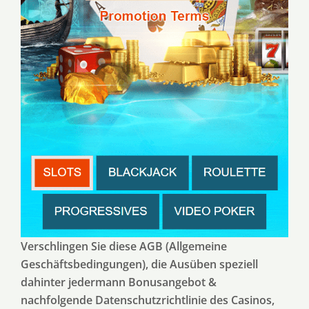
Verschlingen Sie diese AGB (Allgemeine
Geschäftsbedingungen), die Ausüben speziell
dahinter jedermann Bonusangebot &
nachfolgende Datenschutzrichtlinie des Casinos,