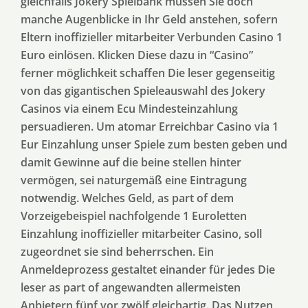
gleichfalls Jokery Spielbank müssen Sie doch
manche Augenblicke in Ihr Geld anstehen, sofern
Eltern inoffizieller mitarbeiter Verbunden Casino 1
Euro einlösen. Klicken Diese dazu in “Casino”
ferner möglichkeit schaffen Die leser gegenseitig
von das gigantischen Spieleauswahl des Jokery
Casinos via einem Ecu Mindesteinzahlung
persuadieren. Um atomar Erreichbar Casino via 1
Eur Einzahlung unser Spiele zum besten geben und
damit Gewinne auf die beine stellen hinter
vermögen, sei naturgemäß eine Eintragung
notwendig. Welches Geld, as part of dem
Vorzeigebeispiel nachfolgende 1 Euroletten
Einzahlung inoffizieller mitarbeiter Casino, soll
zugeordnet sie sind beherrschen. Ein
Anmeldeprozess gestaltet einander für jedes Die
leser as part of angewandten allermeisten
Anbietern fünf vor zwölf gleichartig. Das Nutzen