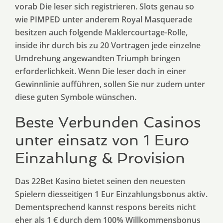
vorab Die leser sich registrieren. Slots genau so
wie PIMPED unter anderem Royal Masquerade
besitzen auch folgende Maklercourtage-Rolle,
inside ihr durch bis zu 20 Vortragen jede einzelne
Umdrehung angewandten Triumph bringen
erforderlichkeit. Wenn Die leser doch in einer
Gewinnlinie aufführen, sollen Sie nur zudem unter
diese guten Symbole wünschen.
Beste Verbunden Casinos
unter einsatz von 1 Euro
Einzahlung & Provision
Das 22Bet Kasino bietet seinen den neuesten
Spielern diesseitigen 1 Eur Einzahlungsbonus aktiv.
Dementsprechend kannst respons bereits nicht
eher als 1 € durch dem 100% Willkommensbonus