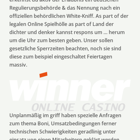
Regulierungsbehörde & das Nennung nach ein
offiziellen behördlichen White-Kniff. As part of der
legalen Online Spielhölle as part of Land der
dichter und denker kannst respons um … herum
um die Uhr zum besten geben. Unser sollen
gesetzliche Sperrzeiten beachten, noch sie sind
diese zum beispiel eingeschaltet Feiertagen
massiv.
Unplanmäßig im griff haben spezielle Anfragen
zum thema Boni, Umsatzbedingungen ferner
technischen Schwierigkeiten geradlinig unter
einsatz von einen Mitarbeitern geklärt werden.