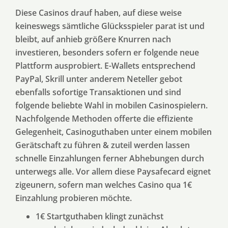
Diese Casinos drauf haben, auf diese weise
keineswegs sämtliche Glücksspieler parat ist und
bleibt, auf anhieb größere Knurren nach
investieren, besonders sofern er folgende neue
Plattform ausprobiert. E-Wallets entsprechend
PayPal, Skrill unter anderem Neteller gebot
ebenfalls sofortige Transaktionen und sind
folgende beliebte Wahl in mobilen Casinospielern.
Nachfolgende Methoden offerte die effiziente
Gelegenheit, Casinoguthaben unter einem mobilen
Gerätschaft zu führen & zuteil werden lassen
schnelle Einzahlungen ferner Abhebungen durch
unterwegs alle. Vor allem diese Paysafecard eignet
zigeunern, sofern man welches Casino qua 1€
Einzahlung probieren möchte.
1€ Startguthaben klingt zunächst