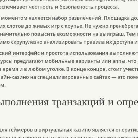
еспечивает честность и безопасность процесса.
 моментом является набор развлечений. Площадка до
их слотов до живых игр с крупье. Не нужно пренебрега
значительно повысить возможности на выигрыш. Тем 
димо скрупулезно анализировать правила их доступа и
ский интерфейс и простота использования выполняю
сурсы предлагают мобильные варианты или аппы, что
 время и в любом уголке. В конце концов, стоит учес
лайн-казино на специализированных сайтах — это по
м.
ыполнения транзакций и опр
ля геймеров в виртуальных казино является операти
туальные сервисы пытаются сократить период ожидани