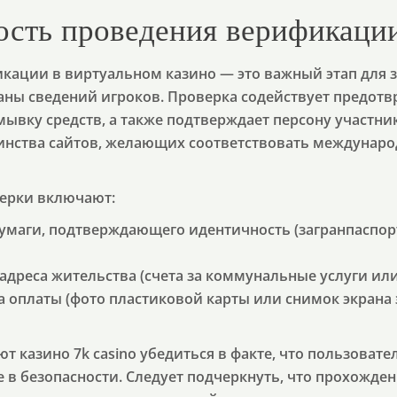
сть проведения верификаци
кации в виртуальном казино — это важный этап для
ны сведений игроков. Проверка содействует предотв
ывку средств, а также подтверждает персону участник
инства сайтов, желающих соответствовать междунар
верки включают:
умаги, подтверждающего идентичность (загранпаспор
дреса жительства (счета за коммунальные услуги или
 оплаты (фото пластиковой карты или снимок экрана
т казино 7k casino убедиться в факте, что пользоват
ые в безопасности. Следует подчеркнуть, что прохожд