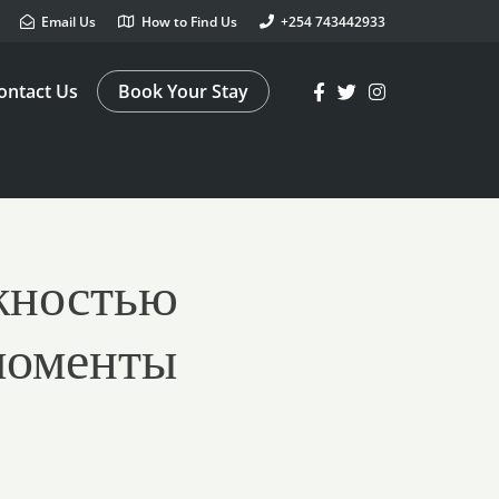
Email Us
How to Find Us
+254 743442933
ontact Us
Book Your Stay
жностью
моменты