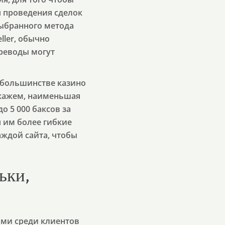
 проведения сделок
выбранного метода
ller, обычно
ереводы могут
В большинстве казино
кажем, наименьшая
о 5 000 баксов за
 им более гибкие
аждой сайта, чтобы
ьки,
ными среди клиентов