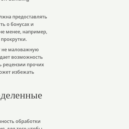
лжна предоставлять
ть о бонусах и
не менее, например,
 прокрутки.
т не маловажную
 дает возможность
ть рецензии прочих
может избежать
еделенные
вность обработки
я, для того чтобы