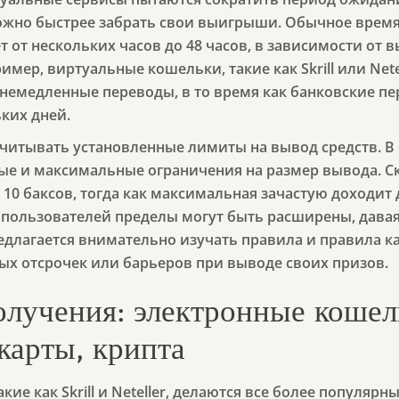
ожно быстрее забрать свои выигрыши. Обычное время
т от нескольких часов до 48 часов, в зависимости от 
имер, виртуальные кошельки, такие как Skrill или Nete
немедленные переводы, в то время как банковские п
ких дней.
 учитывать установленные лимиты на вывод средств. 
е и максимальные ограничения на размер вывода. С
10 баксов, тогда как максимальная зачастую доходит д
 пользователей пределы могут быть расширены, давая
едлагается внимательно изучать правила и правила к
х отсрочек или барьеров при выводе своих призов.
лучения: электронные кошел
карты, крипта
акие как Skrill и Neteller, делаются все более популяр