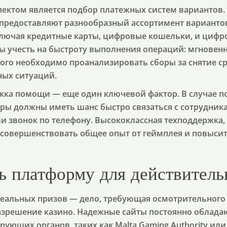
ектом является подбор платежных систем вариантов
предоставляют разнообразный ассортимент вариантов
ключая кредитные карты, цифровые кошельки, и цифр
 учесть на быстроту выполнения операций: мгновен
того необходимо проанализировать сборы за снятие ср
ных ситуаций.
ка помощи — еще один ключевой фактор. В случае п
ры должны иметь шанс быстро связаться с сотрудник
ли звонок по телефону. Высококлассная техподдержка, к
совершенствовать общее опыт от геймплея и повысит
ь платформу для действител
реальных призов — дело, требующая осмотрительного
 разрешение казино. Надежные сайты постоянно облада
ующих органов, таких как Malta Gaming Authority или