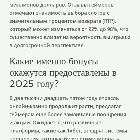
миллионов долларов. Отзывы геймеров
отмечают значимость выбора слотов с
значительным процентом возврата (RTP),
который может изменяться от 92% до 98%, что
существенно влияет на вероятность выигрыша
в долгосрочной перспективе.
Какие именно бонусы
окажутся предоставлены в
2025 году?
В две тысячи двадцать пятом году отрасль
онлайн-казино продолжит расти, предлагая
геймерам еще более заманчивые поощрения
и акции. Ожидается, что различные
платформы, такие как 1хбет, внедрят системы
поощрения, которые будут стимулировать