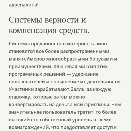
адреналина!
Системы верности и
компенсация средств.
Системы преданности в интернет-казино
становятся все более распространенными,
маня геймеров многообразными бонусами и
преимуществами. Ключевая миссия этих
программных решений — удержание
пользователей и повышение их деятельности.
Участники зарабатывают баллы за каждую
ставочку, которые затем можно
конвертировать на деньги или фриспины. Чем
значительнее пользователь тратит, то более
высокий его собственный уровень в схеме
вознаграждений, что предоставляет доступ к