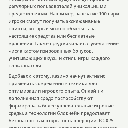
регулярных пользователей уникальными
предложениями. Например, за всякие 100 пари
игроки смогут получать эксклюзивные
поинты, которые можно обменять на
настоящие средства или бесплатные
вращения. Также предсказывается увеличение
числа кастомизированных бонусов,
учитывающих вкусы и стиль игры каждого
пользователя.
Вдобавок к этому, казино начнут активно
применять современные техники для
оптимизации игрового опыта. Онлайн и
дополненная среда поспособствуют
формировать более увлекательные игровые
среды, а технологии блокчейн предоставят
безопасность и открытость операций. В 2025