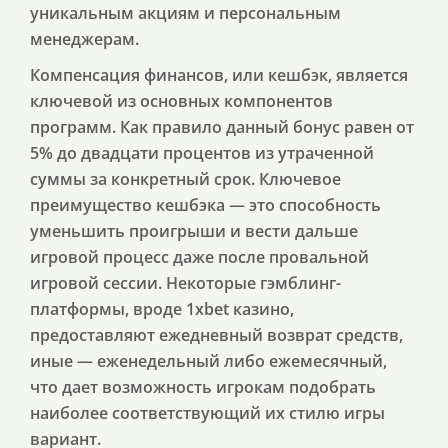
уникальным акциям и персональным
менеджерам.
Компенсация финансов, или кешбэк, является
ключевой из основных компонентов
программ. Как правило данный бонус равен от
5% до двадцати процентов из утраченной
суммы за конкретный срок. Ключевое
преимущество кешбэка — это способность
уменьшить проигрыши и вести дальше
игровой процесс даже после провальной
игровой сессии. Некоторые гэмблинг-
платформы, вроде 1xbet казино,
предоставляют ежедневный возврат средств,
иные — еженедельный либо ежемесячный,
что дает возможность игрокам подобрать
наиболее соответствующий их стилю игры
вариант.