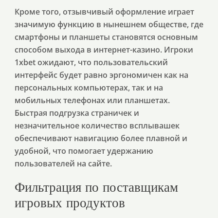
Кроме того, отзывчивый оформление играет
значимую функцию в нынешнем обществе, где
смартфоны и планшеты становятся основным
способом выхода в интернет-казино. Игроки
1xbet ожидают, что пользовательский
интерфейс будет равно эргономичен как на
персональных компьютерах, так и на
мобильных телефонах или планшетах.
Быстрая подгрузка страничек и
незначительное количество всплывашек
обеспечивают навигацию более плавной и
удобной, что помогает удержанию
пользователей на сайте.
Фильтрация по поставщикам
игровых продуктов