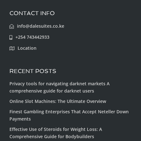
CONTACT INFO
info@dalesuites.co.ke
+254 743442933
Location
RECENT POSTS
Privacy tools for navigating darknet markets A
comprehensive guide for darknet users
Online Slot Machines: The Ultimate Overview
Finest Gambling Enterprises That Accept Neteller Down
Payments
Effective Use of Steroids for Weight Loss: A
Comprehensive Guide for Bodybuilders