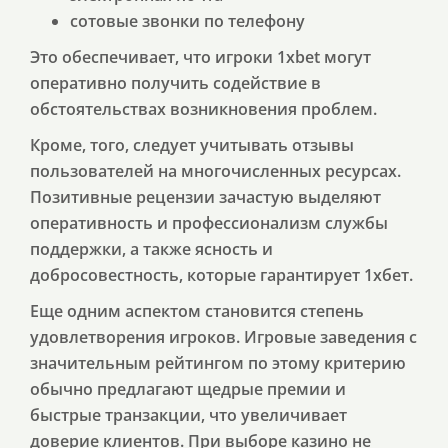
сотовые звонки по телефону
Это обеспечивает, что игроки 1xbet могут
оперативно получить содействие в
обстоятельствах возникновения проблем.
Кроме, того, следует учитывать отзывы
пользователей на многочисленных ресурсах.
Позитивные рецензии зачастую выделяют
оперативность и профессионализм службы
поддержки, а также ясность и
добросовестность, которые гарантирует 1хбет.
Еще одним аспектом становится степень
удовлетворения игроков. Игровые заведения с
значительным рейтингом по этому критерию
обычно предлагают щедрые премии и
быстрые транзакции, что увеличивает
доверие клиентов. При выборе казино не