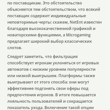
по поставщикам. Это обстоятельство
объясняется тем обстоятельством, что всякий
поставщик содержит индивидуальные
неповторимые черты: скажем, NetEnt известен
благодаря высококачественной графикой и
новаторскими функциями, а Microgaming
предлагает широкий выбор классических
слотов.
Следует заметить, что фильтрация
способствует игрокам уклоняться от игровых
автоматов с низким уровнем популярности
или низкой выигрышем. Платформы также
выигрывают от этого способа: они могут
эффективнее подгонять свои оферы под
предпочтения игроков. В итоге повышается
лояльность пользователей и сокращается
показатель ухода. Включение такой опции