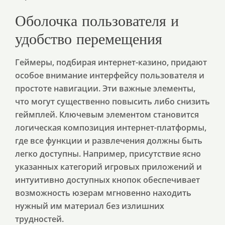
Оболочка пользователя и
удобство перемещения
Геймеры, подбирая интернет-казино, придают
особое внимание интерфейсу пользователя и
простоте навигации. Эти важные элементы,
что могут существенно повысить либо снизить
геймплей. Ключевым элементом становится
логическая композиция интернет-платформы,
где все функции и развлечения должны быть
легко доступны. Например, присутствие ясно
указанных категорий игровых приложений и
интуитивно доступных кнопок обеспечивает
возможность юзерам мгновенно находить
нужный им материал без излишних
трудностей.