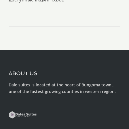
ABOUT US
Dale suites is located at the heart of Bungoma town ,
one of the fastest growing counties in western region.