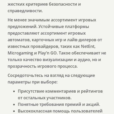
жестких критериев безопасности и
справедливости.
Не менее значимым ассортимент игровых
предложений. Устойчивые платформы
предоставляют ассортимент игровых
автоматов, карточных игр и лайв-дилеров от
известных провайдеров, таких как NetEnt,
Microgaming и Play’n GO. Такое обеспечивает не
только качество визуализации и аудио, но и
прозрачность игрового процесса.
Сосредоточьтесь на взгляд на следующие
параметры при выборе:
Присутствие комментариев и рейтингов
от остальных участников.
Понятные требования премий и акций.
Высококлассная помощь пользователей