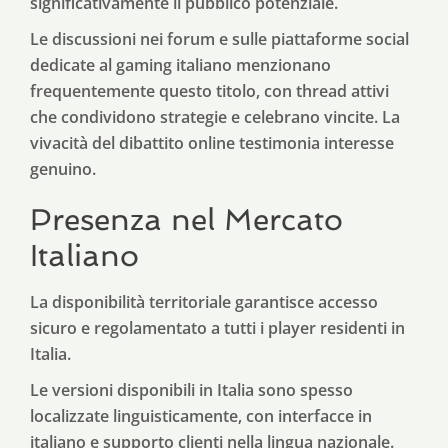
significativamente il pubblico potenziale.
Le discussioni nei forum e sulle piattaforme social
dedicate al gaming italiano menzionano
frequentemente questo titolo, con thread attivi
che condividono strategie e celebrano vincite. La
vivacità del dibattito online testimonia interesse
genuino.
Presenza nel Mercato
Italiano
La disponibilità territoriale garantisce accesso
sicuro e regolamentato a tutti i player residenti in
Italia.
Le versioni disponibili in Italia sono spesso
localizzate linguisticamente, con interfacce in
italiano e supporto clienti nella lingua nazionale.