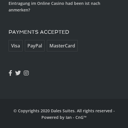
Eintragung im Online Casino had been ist nach
anmerken?
PAYMENTS ACCEPTED
Visa
PayPal
MasterCard
© Copyrights 2020 Dales Suites. All rights reserved
-
Powered by
Ian - CnG™