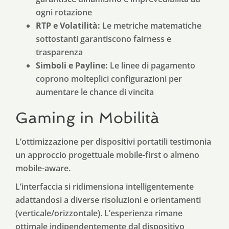
ogni rotazione
RTP e Volatilità:
Le metriche matematiche
sottostanti garantiscono fairness e
trasparenza
Simboli e Payline:
Le linee di pagamento
coprono molteplici configurazioni per
aumentare le chance di vincita
Gaming in Mobilità
L’ottimizzazione per dispositivi portatili testimonia
un approccio progettuale mobile-first o almeno
mobile-aware.
L’interfaccia si ridimensiona intelligentemente
adattandosi a diverse risoluzioni e orientamenti
(verticale/orizzontale). L’esperienza rimane
ottimale indipendentemente dal dispositivo