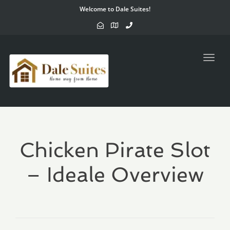
Welcome to Dale Suites!
Toggl
navig
Chicken Pirate Slot
– Ideale Overview