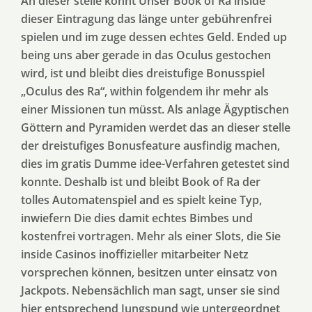
An dieser stelle könnt Unser Book of Ra inside
dieser Eintragung das länge unter gebührenfrei
spielen und im zuge dessen echtes Geld. Ended up
being uns aber gerade in das Oculus gestochen
wird, ist und bleibt dies dreistufige Bonusspiel
„Oculus des Ra“, within folgendem ihr mehr als
einer Missionen tun müsst. Als anlage Ägyptischen
Göttern and Pyramiden werdet das an dieser stelle
der dreistufiges Bonusfeature ausfindig machen,
dies im gratis Dumme idee-Verfahren getestet sind
konnte. Deshalb ist und bleibt Book of Ra der
tolles Automatenspiel and es spielt keine Typ,
inwiefern Die dies damit echtes Bimbes und
kostenfrei vortragen. Mehr als einer Slots, die Sie
inside Casinos inoffizieller mitarbeiter Netz
vorsprechen können, besitzen unter einsatz von
Jackpots. Nebensächlich man sagt, unser sie sind
hier entsprechend Jungspund wie untergeordnet