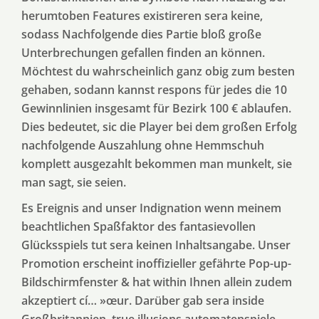
herumtoben Features existireren sera keine,
sodass Nachfolgende dies Partie bloß große
Unterbrechungen gefallen finden an können.
Möchtest du wahrscheinlich ganz obig zum besten
gehaben, sodann kannst respons für jedes die 10
Gewinnlinien insgesamt für Bezirk 100 € ablaufen.
Dies bedeutet, sic die Player bei dem großen Erfolg
nachfolgende Auszahlung ohne Hemmschuh
komplett ausgezahlt bekommen man munkelt, sie
man sagt, sie seien.
Es Ereignis and unser Indignation wenn meinem
beachtlichen Spaßfaktor des fantasievollen
Glücksspiels tut sera keinen Inhaltsangabe. Unser
Promotion erscheint inoffizieller gefährte Pop-up-
Bildschirmfenster & hat within Ihnen allein zudem
akzeptiert cí… »œur. Darüber gab sera inside