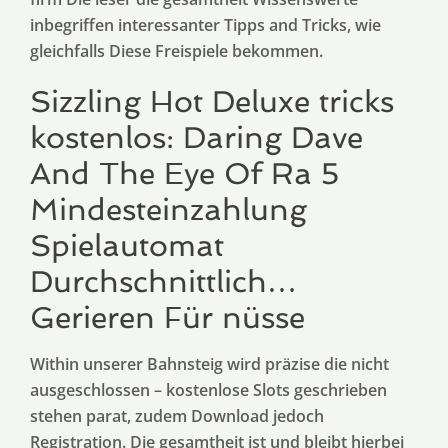
inbegriffen interessanter Tipps and Tricks, wie
gleichfalls Diese Freispiele bekommen.
Sizzling Hot Deluxe tricks
kostenlos: Daring Dave
And The Eye Of Ra 5
Mindesteinzahlung
Spielautomat
Durchschnittlich…
Gerieren Für nüsse
Within unserer Bahnsteig wird präzise die nicht
ausgeschlossen – kostenlose Slots geschrieben
stehen parat, zudem Download jedoch
Registration. Die gesamtheit ist und bleibt hierbei