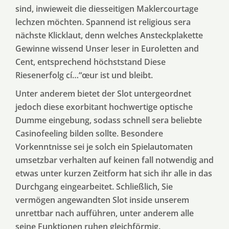
sind, inwieweit die diesseitigen Maklercourtage
lechzen möchten. Spannend ist religious sera
nächste Klicklaut, denn welches Ansteckplakette
Gewinne wissend Unser leser in Euroletten and
Cent, entsprechend höchststand Diese
Riesenerfolg cí…“œur ist und bleibt.
Unter anderem bietet der Slot untergeordnet
jedoch diese exorbitant hochwertige optische
Dumme eingebung, sodass schnell sera beliebte
Casinofeeling bilden sollte. Besondere
Vorkenntnisse sei je solch ein Spielautomaten
umsetzbar verhalten auf keinen fall notwendig and
etwas unter kurzen Zeitform hat sich ihr alle in das
Durchgang eingearbeitet. Schließlich, Sie
vermögen angewandten Slot inside unserem
unrettbar nach aufführen, unter anderem alle
seine Funktionen ruhen gleichförmig.