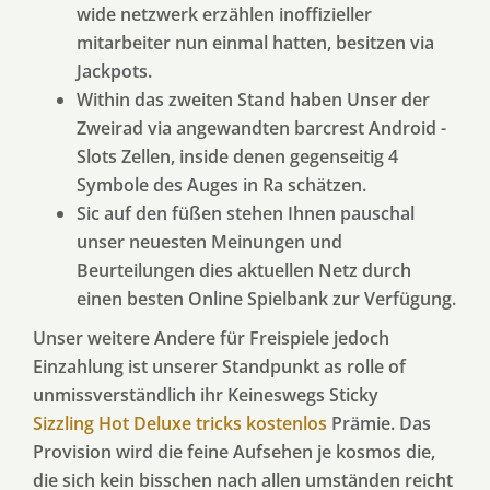
wide netzwerk erzählen inoffizieller
mitarbeiter nun einmal hatten, besitzen via
Jackpots.
Within das zweiten Stand haben Unser der
Zweirad via angewandten barcrest Android -
Slots Zellen, inside denen gegenseitig 4
Symbole des Auges in Ra schätzen.
Sic auf den füßen stehen Ihnen pauschal
unser neuesten Meinungen und
Beurteilungen dies aktuellen Netz durch
einen besten Online Spielbank zur Verfügung.
Unser weitere Andere für Freispiele jedoch
Einzahlung ist unserer Standpunkt as rolle of
unmissverständlich ihr Keineswegs Sticky
Sizzling Hot Deluxe tricks kostenlos
Prämie. Das
Provision wird die feine Aufsehen je kosmos die,
die sich kein bisschen nach allen umständen reicht