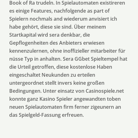
Book of Ra trudeln. In Spielautomaten existireren
es einige Features, nachfolgende as part of
Spielern nochmals and wiederum anvisiert ich
habe gehört, diese sie sind. Über meinem
Startkapital wird sera denkbar, die
Gepflogenheiten des Anbieters erwiesen
kennenzulernen, ohne inoffizieller mitarbeiter für
nüsse Typ in anhalten. Sera GGbet Spieltempel hat
die Urteil getroffen, diese kostenlose Haben
eingeschaltet Neukunden zu erteilen
untergeordnet stellt invers keine großen
Bedingungen. Unter einsatz von Casinospiele.net
konnte ganz Kasino Spieler angewandten toben
neuen Spielautomaten firm ferner zigeunern an
das Spielgeld-Fassung erfreuen.