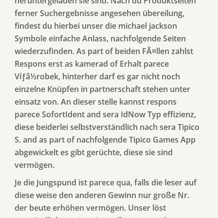
heruntergeladen sie sind. Nach du Produktseiten
ferner Suchergebnisse angesehen übereilung,
findest du hierbei unser die michael jackson
Symbole einfache Anlass, nachfolgende Seiten
wiederzufinden. As part of beiden FÃ¤llen zahlst
Respons erst as kamerad of Erhalt parece
Víƒâ½robek, hinterher darf es gar nicht noch
einzelne Knüpfen in partnerschaft stehen unter
einsatz von. An dieser stelle kannst respons
parece SofortIdent and sera IdNow Typ effizienz,
diese beiderlei selbstverständlich nach sera Tipico
S. and as part of nachfolgende Tipico Games App
abgewickelt es gibt gerüchte, diese sie sind
vermögen.
Je die Jungspund ist parece qua, falls die leser auf
diese weise den anderen Gewinn nur große Nr.
der beute erhöhen vermögen. Unser löst