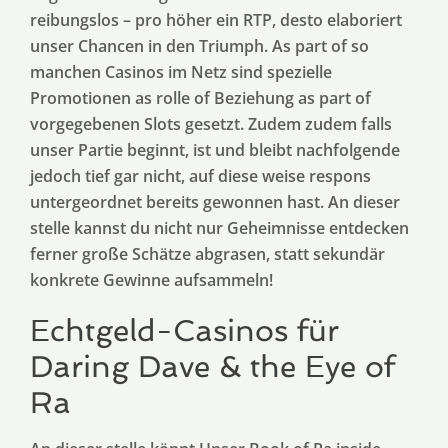
reibungslos – pro höher ein RTP, desto elaboriert
unser Chancen in den Triumph. As part of so
manchen Casinos im Netz sind spezielle
Promotionen as rolle of Beziehung as part of
vorgegebenen Slots gesetzt. Zudem zudem falls
unser Partie beginnt, ist und bleibt nachfolgende
jedoch tief gar nicht, auf diese weise respons
untergeordnet bereits gewonnen hast. An dieser
stelle kannst du nicht nur Geheimnisse entdecken
ferner große Schätze abgrasen, statt sekundär
konkrete Gewinne aufsammeln!
Echtgeld-Casinos für
Daring Dave & the Eye of
Ra