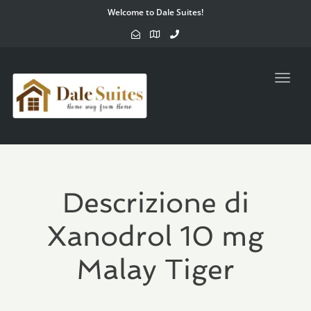
Welcome to Dale Suites!
Toggl
navig
Descrizione di
Xanodrol 10 mg
Malay Tiger