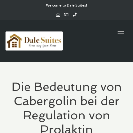
Welcome to Dale Suites!
Toggl
navig
Die Bedeutung von
Cabergolin bei der
Regulation von
Prolaktin