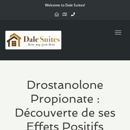
Welcome to Dale Suites!
Toggl
navig
Drostanolone
Propionate :
Découverte de ses
Effets Positifs