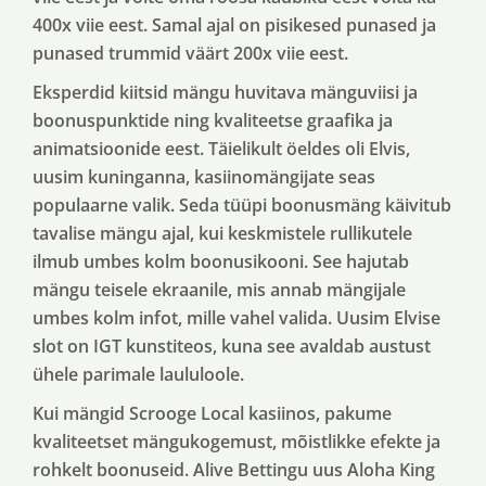
400x viie eest. Samal ajal on pisikesed punased ja
punased trummid väärt 200x viie eest.
Eksperdid kiitsid mängu huvitava mänguviisi ja
boonuspunktide ning kvaliteetse graafika ja
animatsioonide eest. Täielikult öeldes oli Elvis,
uusim kuninganna, kasiinomängijate seas
populaarne valik. Seda tüüpi boonusmäng käivitub
tavalise mängu ajal, kui keskmistele rullikutele
ilmub umbes kolm boonusikooni. See hajutab
mängu teisele ekraanile, mis annab mängijale
umbes kolm infot, mille vahel valida. Uusim Elvise
slot on IGT kunstiteos, kuna see avaldab austust
ühele parimale laululoole.
Kui mängid Scrooge Local kasiinos, pakume
kvaliteetset mängukogemust, mõistlikke efekte ja
rohkelt boonuseid. Alive Bettingu uus Aloha King