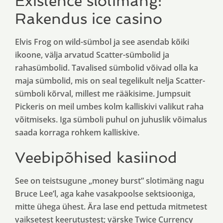
Existence slotimäng:
Rakendus ice casino
Elvis Frog on wild-sümbol ja see asendab kõiki
ikoone, välja arvatud Scatter-sümbolid ja
rahasümbolid. Tavalised sümbolid võivad olla ka
maja sümbolid, mis on seal tegelikult nelja Scatter-
sümboli kõrval, millest me rääkisime. Jumpsuit
Pickeris on meil umbes kolm kalliskivi valikut raha
võitmiseks. Iga sümboli puhul on juhuslik võimalus
saada korraga rohkem kalliskive.
Veebipõhised kasiinod
See on teistsugune „money burst” slotimäng nagu
Bruce Lee’l, aga kahe vasakpoolse sektsiooniga,
mitte ühega ühest. Ära lase end pettuda mitmetest
vaiksetest keerutustest; värske Twice Currency