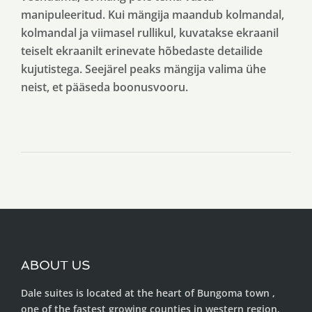
manipuleeritud. Kui mängija maandub kolmandal,
kolmandal ja viimasel rullikul, kuvatakse ekraanil
teiselt ekraanilt erinevate hõbedaste detailide
kujutistega. Seejärel peaks mängija valima ühe
neist, et pääseda boonusvooru.
ABOUT US
Dale suites is located at the heart of Bungoma town ,
one of the fastest growing counties in western region.