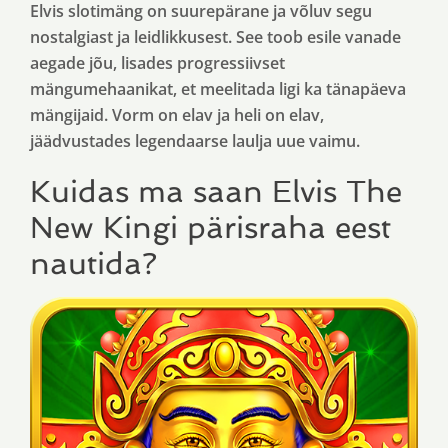
Elvis slotimäng on suurepärane ja võluv segu
nostalgiast ja leidlikkusest. See toob esile vanade
aegade jõu, lisades progressiivset
mängumehaanikat, et meelitada ligi ka tänapäeva
mängijaid. Vorm on elav ja heli on elav,
jäädvustades legendaarse laulja uue vaimu.
Kuidas ma saan Elvis The
New Kingi pärisraha eest
nautida?