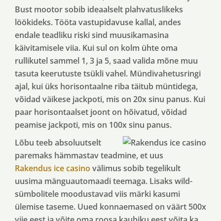
Bust mootor sobib ideaalselt plahvatuslikeks
löökideks. Tööta vastupidavuse kallal, andes
endale teadliku riski sind muusikamasina
käivitamisele viia. Kui sul on kolm ühte oma
rullikutel sammel 1, 3 ja 5, saad valida mõne muu
tasuta keerutuste tsükli vahel. Mündivahetusringi
ajal, kui üks horisontaalne riba täitub müntidega,
võidad väikese jackpoti, mis on 20x sinu panus. Kui
paar horisontaalset joont on hõivatud, võidad
peamise jackpoti, mis on 100x sinu panus.
Lõbu teeb absoluutselt
paremaks hämmastav teadmine, et uus
Rakendus ice casino
välimus sobib tegelikult
uusima mänguautomaadi teemaga. Lisaks wild-
sümbolitele moodustavad viis märki kasumi
ülemise taseme. Uued konnaemased on väärt 500x
viie eest ja võite oma roosa kaubiku eest võita ka