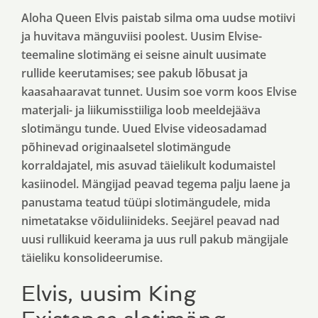
Aloha Queen Elvis paistab silma oma uudse motiivi
ja huvitava mänguviisi poolest. Uusim Elvise-
teemaline slotimäng ei seisne ainult uusimate
rullide keerutamises; see pakub lõbusat ja
kaasahaaravat tunnet. Uusim soe vorm koos Elvise
materjali- ja liikumisstiiliga loob meeldejääva
slotimängu tunde. Uued Elvise videosadamad
põhinevad originaalsetel slotimängude
korraldajatel, mis asuvad täielikult kodumaistel
kasiinodel.
Mängijad peavad tegema palju laene ja
panustama teatud tüüpi slotimängudele, mida
nimetatakse võiduliinideks. Seejärel peavad nad
uusi rullikuid keerama ja uus rull pakub mängijale
täieliku konsolideerumise.
Elvis, uusim King