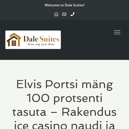
Welcome to Dale Suites!
Toggl
navig
Elvis Portsi mäng
100 protsenti
tasuta – Rakendus
ice casino naudi ja