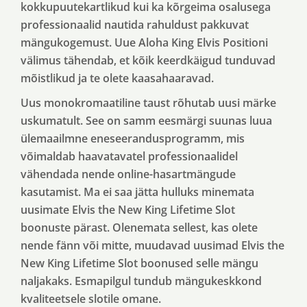
kokkupuutekartlikud kui ka kõrgeima osalusega
professionaalid nautida rahuldust pakkuvat
mängukogemust. Uue Aloha King Elvis Positioni
välimus tähendab, et kõik keerdkäigud tunduvad
mõistlikud ja te olete kaasahaaravad.
Uus monokromaatiline taust rõhutab uusi märke
uskumatult. See on samm eesmärgi suunas luua
ülemaailmne eneseerandusprogramm, mis
võimaldab haavatavatel professionaalidel
vähendada nende online-hasartmängude
kasutamist. Ma ei saa jätta hulluks minemata
uusimate Elvis the New King Lifetime Slot
boonuste pärast. Olenemata sellest, kas olete
nende fänn või mitte, muudavad uusimad Elvis the
New King Lifetime Slot boonused selle mängu
naljakaks. Esmapilgul tundub mängukeskkond
kvaliteetsele slotile omane.