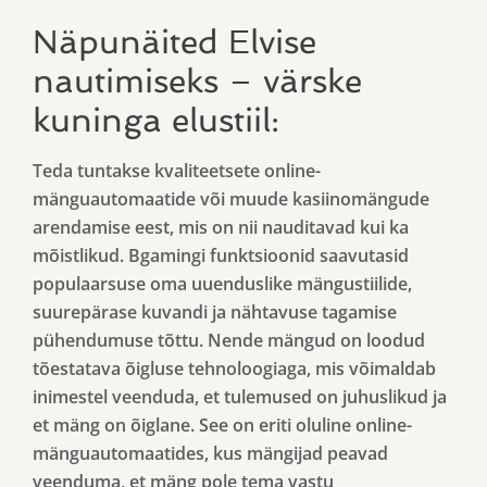
Näpunäited Elvise
nautimiseks – värske
kuninga elustiil:
Teda tuntakse kvaliteetsete online-
mänguautomaatide või muude kasiinomängude
arendamise eest, mis on nii nauditavad kui ka
mõistlikud. Bgamingi funktsioonid saavutasid
populaarsuse oma uuenduslike mängustiilide,
suurepärase kuvandi ja nähtavuse tagamise
pühendumuse tõttu. Nende mängud on loodud
tõestatava õigluse tehnoloogiaga, mis võimaldab
inimestel veenduda, et tulemused on juhuslikud ja
et mäng on õiglane. See on eriti oluline online-
mänguautomaatides, kus mängijad peavad
veenduma, et mäng pole tema vastu