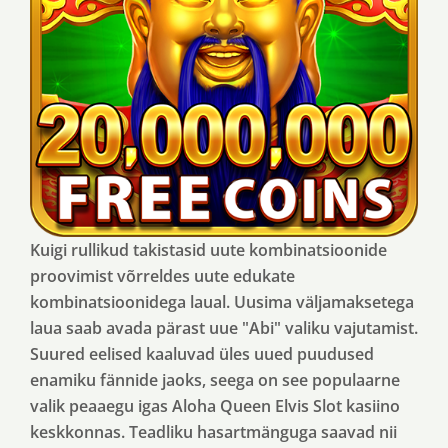
Kuigi rullikud takistasid uute kombinatsioonide
proovimist võrreldes uute edukate
kombinatsioonidega laual. Uusima väljamaksetega
laua saab avada pärast uue "Abi" valiku vajutamist.
Suured eelised kaaluvad üles uued puudused
enamiku fännide jaoks, seega on see populaarne
valik peaaegu igas Aloha Queen Elvis Slot kasiino
keskkonnas. Teadliku hasartmänguga saavad nii