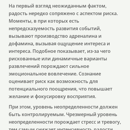
На первый взгляд неожиданным фактом,
радость нередко сопряжено с аспектом риска.
Моменты, в при которых есть
непредсказуемость развития событий,
вызывают производство адреналина и
дофамина, вызывая ощущение интереса и
интереса. Подобное показывает, из-за чего
рискованные или динамичные варианты
развлечений порождают сильное
эмоциональное вовлечение. Сознание
оценивает риск как возможность для
потенциального поощрения, что повышает
желание и фокусировку восприятия.
При этом, уровень неопределенности должен
быть контролируемым. Чрезмерный уровень
неопределенности порождает стресс и тревогу,
тем самым снижает интенсивность радости.