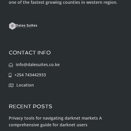
one of the fastest growing counties in western region.
CONTACT INFO
info@dalesuites.co.ke
+254 743442933
Location
RECENT POSTS
Privacy tools for navigating darknet markets A
comprehensive guide for darknet users