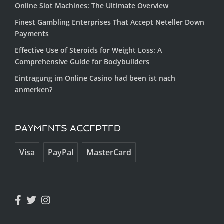
Online Slot Machines: The Ultimate Overview
Finest Gambling Enterprises That Accept Neteller Down
Payments
Effective Use of Steroids for Weight Loss: A
Comprehensive Guide for Bodybuilders
Eintragung im Online Casino had been ist nach
anmerken?
PAYMENTS ACCEPTED
Visa
PayPal
MasterCard