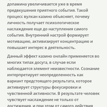
допамина увеличивается уже в время
предвкушения приятного события. Такой
процесс вулкан казино объясняет, почему
личность получает психологическое
наслаждение еще до наступления самого
события. Внутренний настрой формирует
мотивацию, активизирует концентрацию и
повышает интерес в деятельность.
Данный эффект казино онлайн применяется во
многих типах досуга, в случае если
наблюдается элемент неизвестности. Сознание
интерпретирует неопределенность как
вариант предстоящего результата, которое
активирует структуры фокусировки и
чувственной активности. В результате человек
чувствует наслаждение не только от
достижения, и при этом от самого действия