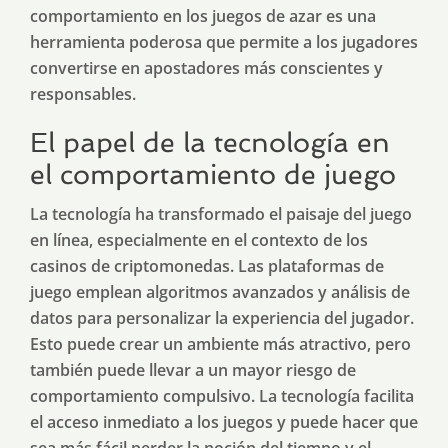
comportamiento en los juegos de azar es una
herramienta poderosa que permite a los jugadores
convertirse en apostadores más conscientes y
responsables.
El papel de la tecnología en
el comportamiento de juego
La tecnología ha transformado el paisaje del juego
en línea, especialmente en el contexto de los
casinos de criptomonedas. Las plataformas de
juego emplean algoritmos avanzados y análisis de
datos para personalizar la experiencia del jugador.
Esto puede crear un ambiente más atractivo, pero
también puede llevar a un mayor riesgo de
comportamiento compulsivo. La tecnología facilita
el acceso inmediato a los juegos y puede hacer que
sea más fácil perder la noción del tiempo y el