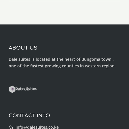
ABOUT US
Dale suites is located at the heart of Bungoma town ,
one of the fastest growing counties in western region.
CONTACT INFO
info@dalesuites.co.ke