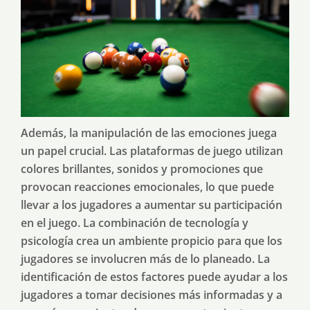
Además, la manipulación de las emociones juega
un papel crucial. Las plataformas de juego utilizan
colores brillantes, sonidos y promociones que
provocan reacciones emocionales, lo que puede
llevar a los jugadores a aumentar su participación
en el juego. La combinación de tecnología y
psicología crea un ambiente propicio para que los
jugadores se involucren más de lo planeado. La
identificación de estos factores puede ayudar a los
jugadores a tomar decisiones más informadas y a