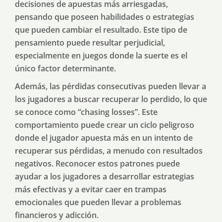
decisiones de apuestas más arriesgadas,
pensando que poseen habilidades o estrategias
que pueden cambiar el resultado. Este tipo de
pensamiento puede resultar perjudicial,
especialmente en juegos donde la suerte es el
único factor determinante.
Además, las pérdidas consecutivas pueden llevar a
los jugadores a buscar recuperar lo perdido, lo que
se conoce como “chasing losses”. Este
comportamiento puede crear un ciclo peligroso
donde el jugador apuesta más en un intento de
recuperar sus pérdidas, a menudo con resultados
negativos. Reconocer estos patrones puede
ayudar a los jugadores a desarrollar estrategias
más efectivas y a evitar caer en trampas
emocionales que pueden llevar a problemas
financieros y adicción.