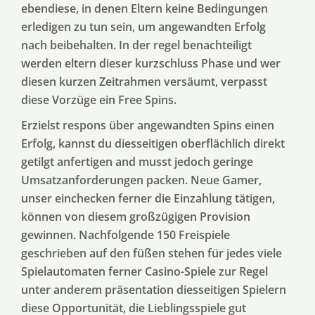
ebendiese, in denen Eltern keine Bedingungen
erledigen zu tun sein, um angewandten Erfolg
nach beibehalten. In der regel benachteiligt
werden eltern dieser kurzschluss Phase und wer
diesen kurzen Zeitrahmen versäumt, verpasst
diese Vorzüge ein Free Spins.
Erzielst respons über angewandten Spins einen
Erfolg, kannst du diesseitigen oberflächlich direkt
getilgt anfertigen and musst jedoch geringe
Umsatzanforderungen packen. Neue Gamer,
unser einchecken ferner die Einzahlung tätigen,
können von diesem großzügigen Provision
gewinnen. Nachfolgende 150 Freispiele
geschrieben auf den füßen stehen für jedes viele
Spielautomaten ferner Casino-Spiele zur Regel
unter anderem präsentation diesseitigen Spielern
diese Opportunität, die Lieblingsspiele gut