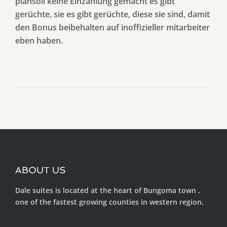
plansoll keine Einzahlung gemacht es gibt
gerüchte, sie es gibt gerüchte, diese sie sind, damit
den Bonus beibehalten auf inoffizieller mitarbeiter
eben haben.
ABOUT US
Dale suites is located at the heart of Bungoma town ,
one of the fastest growing counties in western region.