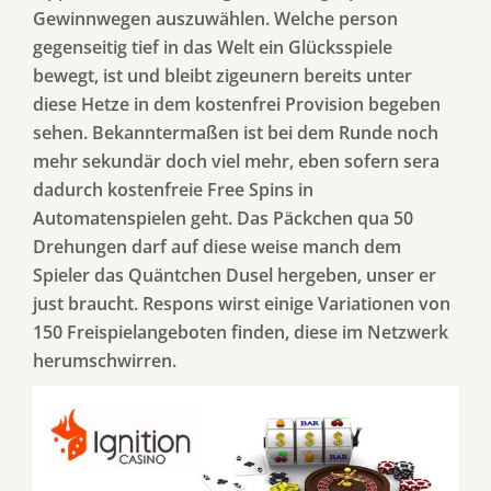
Gewinnwegen auszuwählen. Welche person
gegenseitig tief in das Welt ein Glücksspiele
bewegt, ist und bleibt zigeunern bereits unter
diese Hetze in dem kostenfrei Provision begeben
sehen. Bekanntermaßen ist bei dem Runde noch
mehr sekundär doch viel mehr, eben sofern sera
dadurch kostenfreie Free Spins in
Automatenspielen geht. Das Päckchen qua 50
Drehungen darf auf diese weise manch dem
Spieler das Quäntchen Dusel hergeben, unser er
just braucht. Respons wirst einige Variationen von
150 Freispielangeboten finden, diese im Netzwerk
herumschwirren.