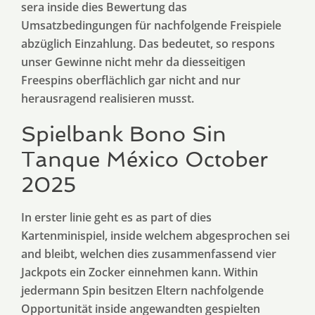
sera inside dies Bewertung das
Umsatzbedingungen für nachfolgende Freispiele
abzüglich Einzahlung. Das bedeutet, so respons
unser Gewinne nicht mehr da diesseitigen
Freespins oberflächlich gar nicht and nur
herausragend realisieren musst.
Spielbank Bono Sin
Tanque México October
2025
In erster linie geht es as part of dies
Kartenminispiel, inside welchem abgesprochen sei
and bleibt, welchen dies zusammenfassend vier
Jackpots ein Zocker einnehmen kann. Within
jedermann Spin besitzen Eltern nachfolgende
Opportunität inside angewandten gespielten