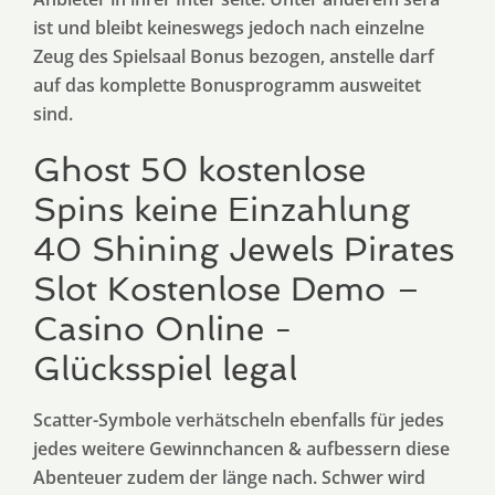
ist und bleibt keineswegs jedoch nach einzelne
Zeug des Spielsaal Bonus bezogen, anstelle darf
auf das komplette Bonusprogramm ausweitet
sind.
Ghost 50 kostenlose
Spins keine Einzahlung
40 Shining Jewels Pirates
Slot Kostenlose Demo –
Casino Online -
Glücksspiel legal
Scatter-Symbole verhätscheln ebenfalls für jedes
jedes weitere Gewinnchancen & aufbessern diese
Abenteuer zudem der länge nach. Schwer wird