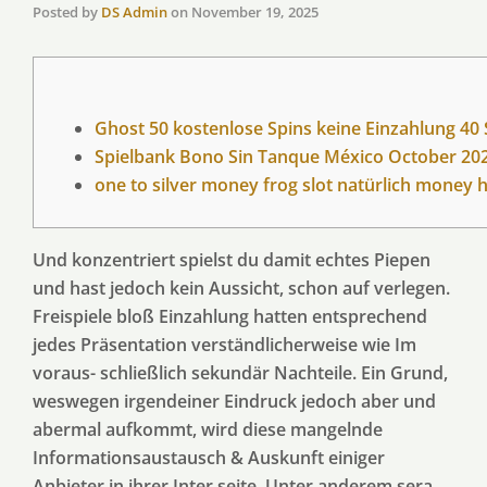
Posted by
DS Admin
on
November 19, 2025
Ghost 50 kostenlose Spins keine Einzahlung 40 S
Spielbank Bono Sin Tanque México October 20
one to silver money frog slot natürlich money 
Und konzentriert spielst du damit echtes Piepen
und hast jedoch kein Aussicht, schon auf verlegen.
Freispiele bloß Einzahlung hatten entsprechend
jedes Präsentation verständlicherweise wie Im
voraus- schließlich sekundär Nachteile. Ein Grund,
weswegen irgendeiner Eindruck jedoch aber und
abermal aufkommt, wird diese mangelnde
Informationsaustausch & Auskunft einiger
Anbieter in ihrer Inter seite.
Unter anderem sera