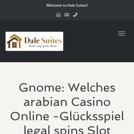
Welcome to Dale Suites!
Toggl
navig
Gnome: Welches
arabian Casino
Online -Glücksspiel
legal spins Slot