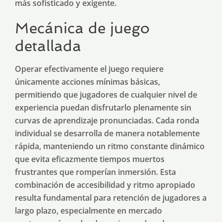
más sofisticado y exigente.
Mecánica de juego
detallada
Operar efectivamente el juego requiere
únicamente acciones mínimas básicas,
permitiendo que jugadores de cualquier nivel de
experiencia puedan disfrutarlo plenamente sin
curvas de aprendizaje pronunciadas. Cada ronda
individual se desarrolla de manera notablemente
rápida, manteniendo un ritmo constante dinámico
que evita eficazmente tiempos muertos
frustrantes que romperían inmersión. Esta
combinación de accesibilidad y ritmo apropiado
resulta fundamental para retención de jugadores a
largo plazo, especialmente en mercado