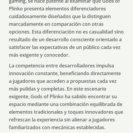
gaming, se hace patente al examinar que Gods of
Plinko presenta elementos diferenciadores
cuidadosamente diseñados que la distinguen
marcadamente en comparación con otras
opciones. Esta diferenciación no es casualidad sino
resultado de un desarrollo consciente orientado a
satisfacer las expectativas de un público cada vez
más exigente y conocedor.
La competencia entre desarrolladores impulsa
innovación constante, beneficiando directamente
a jugadores que acceden a propuestas cada vez
más pulidas y completas. En este escenario
exigente, Gods of Plinko ha sabido encontrar su
espacio mediante una combinación equilibrada de
elementos tradicionales y toques innovadores que
refrescan la experiencia sin alienar a jugadores
familiarizados con mecánicas establecidas.