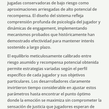
jugadas conservadoras de bajo riesgo como
aproximaciones arriesgadas de alto potencial de
recompensa. El diseño del sistema refleja
comprensión profunda de psicología del jugador y
dinámicas de engagement, implementando
mecanismos probados que históricamente han
demostrado efectividad para mantener interés
sostenido a largo plazo.
El equilibrio meticulosamente calibrado entre
riesgo asumido y recompensa potencial obtenida
permite estrategias variadas según el perfil
específico de cada jugador y sus objetivos
particulares. Los desarrolladores claramente
invirtieron tiempo considerable en ajustar estos
parámetros hasta encontrar el punto óptimo
donde la emoción se maximiza sin comprometer la
sensación de justicia que jugadores esperan de