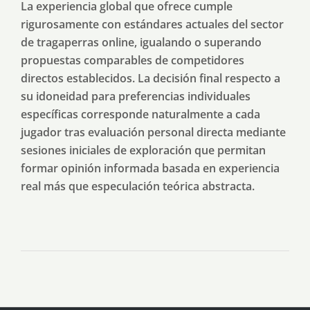
La experiencia global que ofrece cumple
rigurosamente con estándares actuales del sector
de tragaperras online, igualando o superando
propuestas comparables de competidores
directos establecidos. La decisión final respecto a
su idoneidad para preferencias individuales
específicas corresponde naturalmente a cada
jugador tras evaluación personal directa mediante
sesiones iniciales de exploración que permitan
formar opinión informada basada en experiencia
real más que especulación teórica abstracta.