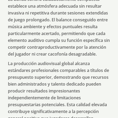
establece una atmósfera adecuada sin resultar
invasiva ni repetitiva durante sesiones extendidas
de juego prolongado. El balance conseguido entre
música ambiente y efectos puntuales resulta
particularmente acertado, permitiendo que cada
elemento auditivo cumpla su función específica sin
competir contraproductivamente por la atención
del jugador ni crear cacofonía desagradable.
La producción audiovisual global alcanza
estándares profesionales comparables a títulos de
presupuesto superior, demostrando que recursos
bien administrados y talento dedicado pueden
producir resultados impresionantes
independientemente de limitaciones
presupuestarias potenciales. Esta calidad elevada
contribuye significativamente a la percepción