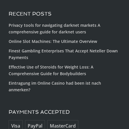
RECENT POSTS
Privacy tools for navigating darknet markets A
comprehensive guide for darknet users
Online Slot Machines: The Ultimate Overview
Finest Gambling Enterprises That Accept Neteller Down
Payments
Effective Use of Steroids for Weight Loss: A
Comprehensive Guide for Bodybuilders
Eintragung im Online Casino had been ist nach
anmerken?
PAYMENTS ACCEPTED
Visa
PayPal
MasterCard