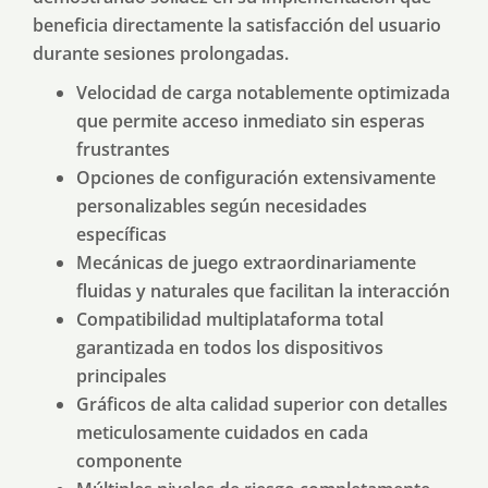
beneficia directamente la satisfacción del usuario
durante sesiones prolongadas.
Velocidad de carga notablemente optimizada
que permite acceso inmediato sin esperas
frustrantes
Opciones de configuración extensivamente
personalizables según necesidades
específicas
Mecánicas de juego extraordinariamente
fluidas y naturales que facilitan la interacción
Compatibilidad multiplataforma total
garantizada en todos los dispositivos
principales
Gráficos de alta calidad superior con detalles
meticulosamente cuidados en cada
componente