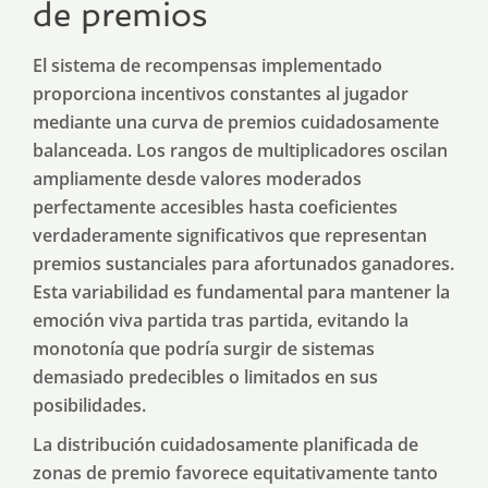
de premios
El sistema de recompensas implementado
proporciona incentivos constantes al jugador
mediante una curva de premios cuidadosamente
balanceada. Los rangos de multiplicadores oscilan
ampliamente desde valores moderados
perfectamente accesibles hasta coeficientes
verdaderamente significativos que representan
premios sustanciales para afortunados ganadores.
Esta variabilidad es fundamental para mantener la
emoción viva partida tras partida, evitando la
monotonía que podría surgir de sistemas
demasiado predecibles o limitados en sus
posibilidades.
La distribución cuidadosamente planificada de
zonas de premio favorece equitativamente tanto