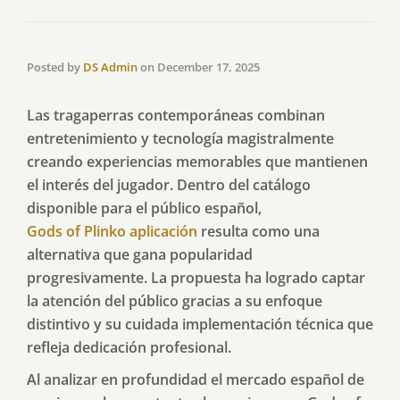
Posted by
DS Admin
on
December 17, 2025
Las tragaperras contemporáneas combinan
entretenimiento y tecnología magistralmente
creando experiencias memorables que mantienen
el interés del jugador. Dentro del catálogo
disponible para el público español,
Gods of Plinko aplicación
resulta como una
alternativa que gana popularidad
progresivamente. La propuesta ha logrado captar
la atención del público gracias a su enfoque
distintivo y su cuidada implementación técnica que
refleja dedicación profesional.
Al analizar en profundidad el mercado español de