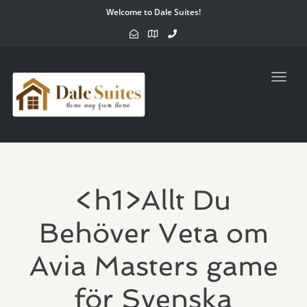
Welcome to Dale Suites!
Toggl
navig
<h1>Allt Du
Behöver Veta om
Avia Masters game
för Svenska