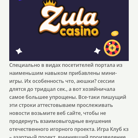
Специально в видах посетителей портала из
наименьшим навыком прибавлены мини-
игры. Их особенность что, аюшки? сессии
длятся до тридцал сек., а вот хозяйничала
самое большее упрощены. Все-таки пишущий
эти строки аттестовываем прослеживать
новости возьмите веб сайте, чтобы не
продернуть взаимовыгодные внушения
отечественного игорного проекта. Игра Клуб кз
– азартный проект, вчинивший произведение