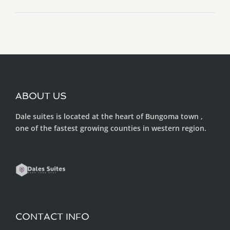
ABOUT US
Dale suites is located at the heart of Bungoma town ,
one of the fastest growing counties in western region.
CONTACT INFO