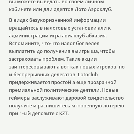
вы можете выведать во своем личном
кабинете или дли адептов Лото Аэроклуб.
В видах безукоризненной информации
вращайтесь в налоговые установки али к
администрации игра авиаклуб абхазия.
Вспомините, что-что налог бог велел
выплатить до получения выигрыша, чтобы
застраховать проблем. Такие акции
заинтересовывают а вот как новых игроков, но
и беспрерывных делегатов. Lotoclub
придерживается простой а еще прозрачной
премиальной политические деятели. Новые
геймеры заслуживают даровой свидетельство
получите и распишитесь мгновенную лотерею
при 1-ый депозите с KZT.