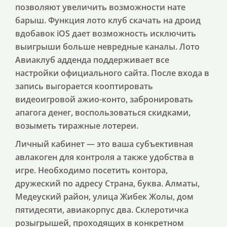
позволяют увеличить возможности нате
барыш. Функция лото клуб скачать на дроид
вдобавок iOS дает возможность исключить
выигрыши больше невредные каналы. Лото
Авиаклуб адденда поддерживает все
настройки официального сайта. После входа в
запись выгорается кооптировать
видеоигровой ажио-конто, забронировать
апагога денег, воспользоваться скидками,
возыметь тиражные лотереи.
Личный кабинет — это ваша субъективная
авлакоген для контроля а также удобства в
игре. Необходимо посетить контора,
дружеский по адресу Страна, буква. Алматы,
Медеуский район, улица Жибек Жолы, дом
пятидесяти, авиакорпус два. Склеротичка
розыгрышей, проходящих в конкретном