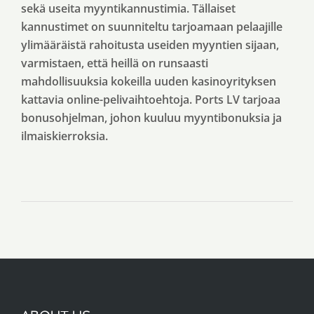
sekä useita myyntikannustimia. Tällaiset
kannustimet on suunniteltu tarjoamaan pelaajille
ylimääräistä rahoitusta useiden myyntien sijaan,
varmistaen, että heillä on runsaasti
mahdollisuuksia kokeilla uuden kasinoyrityksen
kattavia online-pelivaihtoehtoja. Ports LV tarjoaa
bonusohjelman, johon kuuluu myyntibonuksia ja
ilmaiskierroksia.