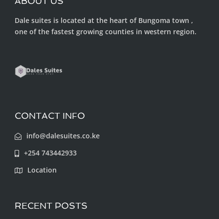
ABOUT US
Dale suites is located at the heart of Bungoma town ,
one of the fastest growing counties in western region.
CONTACT INFO
info@dalesuites.co.ke
+254 743442933
Location
RECENT POSTS