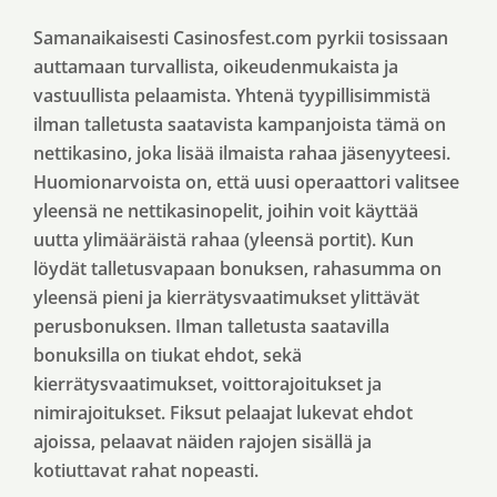
Samanaikaisesti Casinosfest.com pyrkii tosissaan
auttamaan turvallista, oikeudenmukaista ja
vastuullista pelaamista. Yhtenä tyypillisimmistä
ilman talletusta saatavista kampanjoista tämä on
nettikasino, joka lisää ilmaista rahaa jäsenyyteesi.
Huomionarvoista on, että uusi operaattori valitsee
yleensä ne nettikasinopelit, joihin voit käyttää
uutta ylimääräistä rahaa (yleensä portit). Kun
löydät talletusvapaan bonuksen, rahasumma on
yleensä pieni ja kierrätysvaatimukset ylittävät
perusbonuksen. Ilman talletusta saatavilla
bonuksilla on tiukat ehdot, sekä
kierrätysvaatimukset, voittorajoitukset ja
nimirajoitukset. Fiksut pelaajat lukevat ehdot
ajoissa, pelaavat näiden rajojen sisällä ja
kotiuttavat rahat nopeasti.