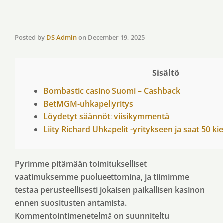
Posted by
DS Admin
on
December 19, 2025
Sisältö
Bombastic casino Suomi – Cashback
BetMGM-uhkapeliyritys
Löydetyt säännöt: viisikymmentä
Liity Richard Uhkapelit -yritykseen ja saat 50 k
Pyrimme pitämään toimitukselliset
vaatimuksemme puolueettomina, ja tiimimme
testaa perusteellisesti jokaisen paikallisen kasinon
ennen suositusten antamista.
Kommentointimenetelmä on suunniteltu