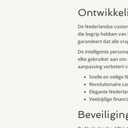
Ontwikkel
De Nederlandse custome
die begrip hebben van 
garandeert dat alle vr
De intelligente person
elke gebruiker aan om
aanpassing verbetert v
Snelle en veilige
Revolutionaire ca
Elegante Nederlan
Veelzijdige financ
Beveiligi