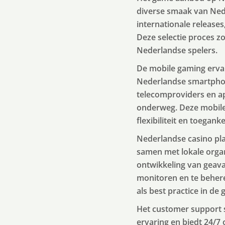
diverse smaak van Nede
internationale release
Deze selectie proces z
Nederlandse spelers.
De mobile gaming ervar
Nederlandse smartphone
telecomproviders en a
onderweg. Deze mobile-
flexibiliteit en toeganke
Nederlandse casino pla
samen met lokale organ
ontwikkeling van geava
monitoren en te beher
als best practice in de 
Het customer support s
ervaring en biedt 24/7