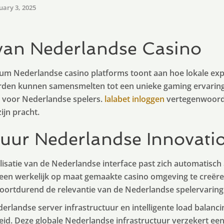
uary 3, 2025
van Nederlandse Casino
m Nederlandse casino platforms toont aan hoe lokale exp
rden kunnen samensmelten tot een unieke gaming ervaring 
t voor Nederlandse spelers.
lalabet inloggen
vertegenwoord
zijn pracht.
ctuur Nederlandse Innovati
alisatie van de Nederlandse interface past zich automatis
 een werkelijk op maat gemaakte casino omgeving te creër
oortdurend de relevantie van de Nederlandse spelervaring
erlandse server infrastructuur en intelligente load balanc
id. Deze globale Nederlandse infrastructuur verzekert een