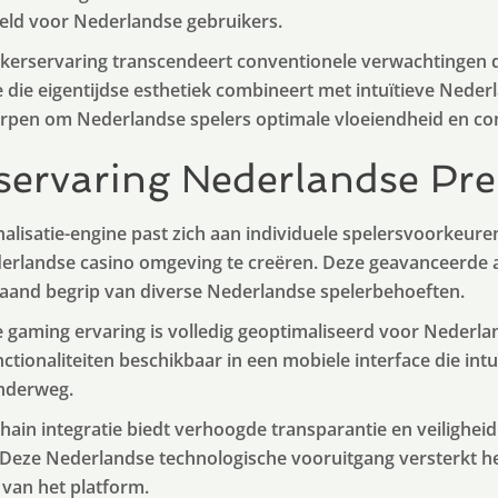
reld voor Nederlandse gebruikers.
kerservaring transcendeert conventionele verwachtingen d
die eigentijdse esthetiek combineert met intuïtieve Nederla
worpen om Nederlandse spelers optimale vloeiendheid en con
servaring Nederlandse P
lisatie-engine past zich aan individuele spelersvoorkeure
rlandse casino omgeving te creëren. Deze geavanceerde a
gaand begrip van diverse Nederlandse spelerbehoeften.
 gaming ervaring is volledig geoptimaliseerd voor Nederl
ctionaliteiten beschikbaar in een mobiele interface die intuït
nderweg.
ain integratie biedt verhoogde transparantie en veiligheid 
. Deze Nederlandse technologische vooruitgang versterkt 
t van het platform.