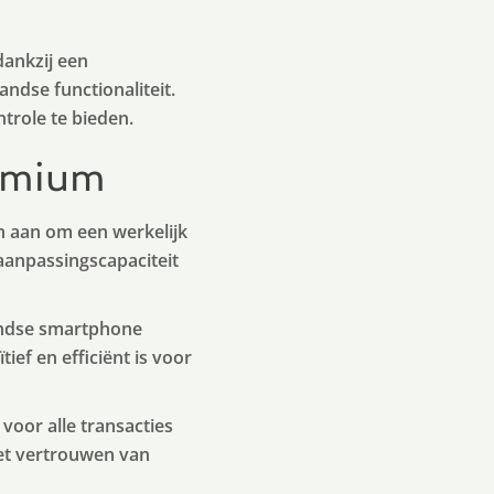
ankzij een
ndse functionaliteit.
trole te bieden.
remium
n aan om een werkelijk
anpassingscapaciteit
andse smartphone
ief en efficiënt is voor
voor alle transacties
het vertrouwen van