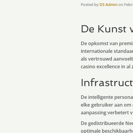
Posted by
DS Admin
on
Febr
De Kunst 
De opkomst van premiu
internationale standaa
als vertrouwd aanvoel
casino excellence in al 
Infrastru
De intelligente person
elke gebruiker aan om
aanpassing verbetert v
De gedistribueerde Ned
optimale beschikbaarhe