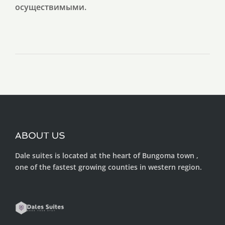
осуществимыми.
ABOUT US
Dale suites is located at the heart of Bungoma town ,
one of the fastest growing counties in western region.