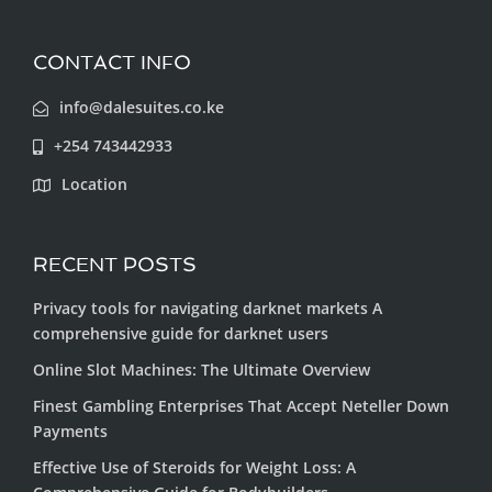
CONTACT INFO
info@dalesuites.co.ke
+254 743442933
Location
RECENT POSTS
Privacy tools for navigating darknet markets A
comprehensive guide for darknet users
Online Slot Machines: The Ultimate Overview
Finest Gambling Enterprises That Accept Neteller Down
Payments
Effective Use of Steroids for Weight Loss: A