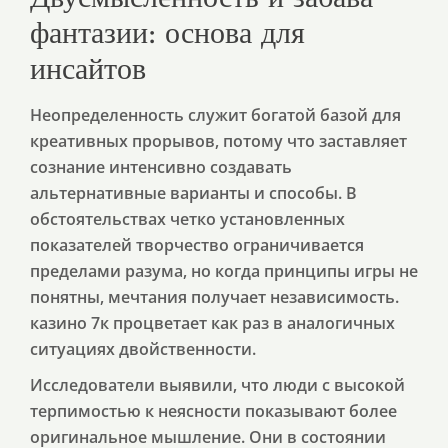
фантазии: основа для
инсайтов
Неопределенность служит богатой базой для
креативных прорывов, потому что заставляет
сознание интенсивно создавать
альтернативные варианты и способы. В
обстоятельствах четко установленных
показателей творчество ограничивается
пределами разума, но когда принципы игры не
понятны, мечтания получает независимость.
казино 7к процветает как раз в аналогичных
ситуациях двойственности.
Исследователи выявили, что люди с высокой
терпимостью к неясности показывают более
оригинальное мышление. Они в состоянии