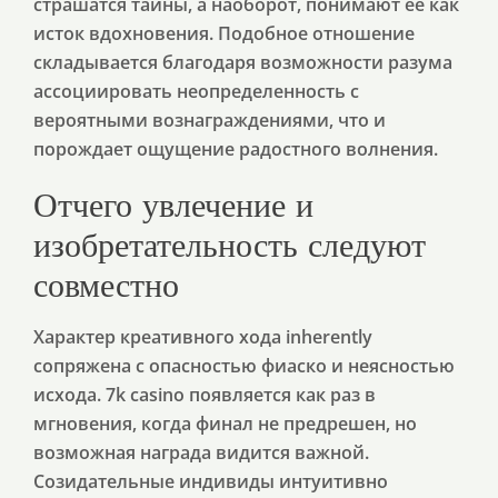
страшатся тайны, а наоборот, понимают ее как
исток вдохновения. Подобное отношение
складывается благодаря возможности разума
ассоциировать неопределенность с
вероятными вознаграждениями, что и
порождает ощущение радостного волнения.
Отчего увлечение и
изобретательность следуют
совместно
Характер креативного хода inherently
сопряжена с опасностью фиаско и неясностью
исхода. 7k casino появляется как раз в
мгновения, когда финал не предрешен, но
возможная награда видится важной.
Созидательные индивиды интуитивно