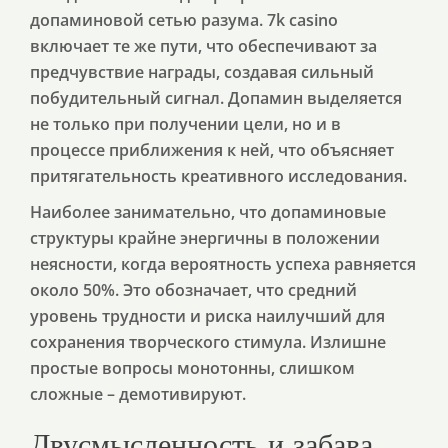
допаминовой сетью разума. 7k casino
включает те же пути, что обеспечивают за
предчувствие награды, создавая сильный
побудительный сигнал. Допамин выделяется
не только при получении цели, но и в
процессе приближения к ней, что объясняет
притягательность креативного исследования.
Наиболее занимательно, что допаминовые
структуры крайне энергичны в положении
неясности, когда вероятность успеха равняется
около 50%. Это обозначает, что средний
уровень трудности и риска наилучший для
сохранения творческого стимула. Излишне
простые вопросы монотонны, слишком
сложные – демотивируют.
Двусмысленность и забава