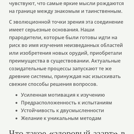
чувствуют, что самые яркие мысли рождаются
на границе между знакомым и таинственным.
С эволюционной точки зрения эта соединение
имеет серьезные основания. Наши
прародители, которые были готовы идти на
риск во имя изучения неизведанных областей
или изобретения новых орудий, приобретали
преимущества в существовании. Актуальные
созидательные процессы запускают те же
древние системы, принуждая нас изыскивать
свежие способы решения вопросов.
Усиленная мотивация к изучению
Предрасположенность к испытаниям
Устойчивость к двусмысленности
Желание к уникальным методам
Что такое «здоровый азарт» в