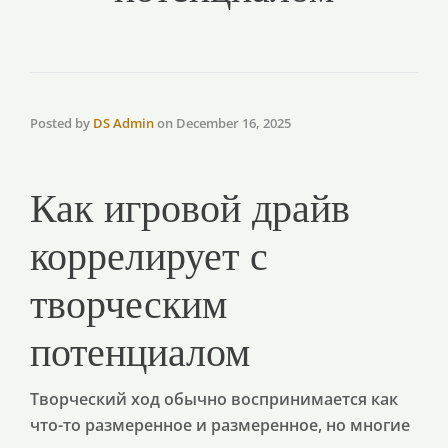
Posted by
DS Admin
on
December 16, 2025
Как игровой драйв
коррелирует с
творческим
потенциалом
Творческий ход обычно воспринимается как
что-то размеренное и размеренное, но многие