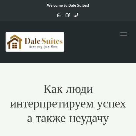
Welcome to Dale Suites!
Toggl
navig
Как люди
интерпретируем успех
а также неудачу