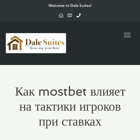
Welcome to Dale Suites!
Toggl
navig
Как mostbet влияет
на тактики игроков
при ставках