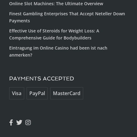
Online Slot Machines: The Ultimate Overview
Finest Gambling Enterprises That Accept Neteller Down
Payments
Effective Use of Steroids for Weight Loss: A
Comprehensive Guide for Bodybuilders
Eintragung im Online Casino had been ist nach
anmerken?
PAYMENTS ACCEPTED
Visa
PayPal
MasterCard