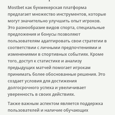
Mostbet как букмекерская платформа
предлагает множество инструментов, которые
могут значительно улучшить опыт игроков.
Это разнообразие видов спорта, специальные
предложения и бонусы позволяют
пользователям адаптировать свои стратегии в
соответствии с личными предпочтениями и
изменениями в спортивных событиях. Кроме
того, доступ к статистике и анализу
предыдущих матчей помогает игрокам
принимать более обоснованные решения. Это
создает условия для достижения
долгосрочного успеха и увеличивает
уверенность в своих действиях.
Также важным аспектом является поддержка
пользователей и наличие обучающих