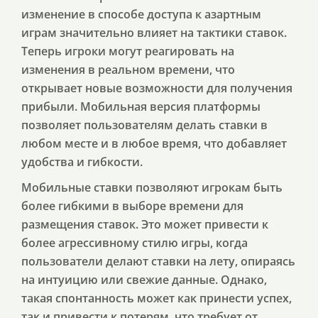
изменение в способе доступа к азартным
играм значительно влияет на тактики ставок.
Теперь игроки могут реагировать на
изменения в реальном времени, что
открывает новые возможности для получения
прибыли. Мобильная версия платформы
позволяет пользователям делать ставки в
любом месте и в любое время, что добавляет
удобства и гибкости.
Мобильные ставки позволяют игрокам быть
более гибкими в выборе времени для
размещения ставок. Это может привести к
более агрессивному стилю игры, когда
пользователи делают ставки на лету, опираясь
на интуицию или свежие данные. Однако,
такая спонтанность может как принести успех,
так и привести к потерям, что требует от