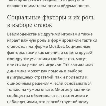
игроков внимательности и обдуманности.
Социальные факторы и их роль
в выборе ставок
Взаимодействие с другими игроками также
играет важную роль в формировании тактики
ставок на платформе Mostbet. Социальные
факторы, такие как мнения и советы друзей
или другие участники сообщества, могут
влиять на решения игроков. Эта социальная
динамика может как помочь в выборе
выигрышных стратегий, так и привести к
ошибочным решениям, если основываться
только на чужом опыте. Многие участники
сообщества обмениваются стратегиями и
наблюдениями, что способствует общему