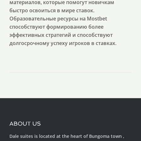
материалов, которые помогут новичкам
быстро освоиться в мире ставок.
Образовательные ресурсы на Mostbet
способствуют формированию более
эффективных стратегий и способствуют
долгосрочному успеху игроков в ставках.
ABOUT US
Dale suites is located at the heart of Bungoma town ,