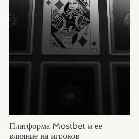
Платформа Mostbet и ее
влияние на игроков