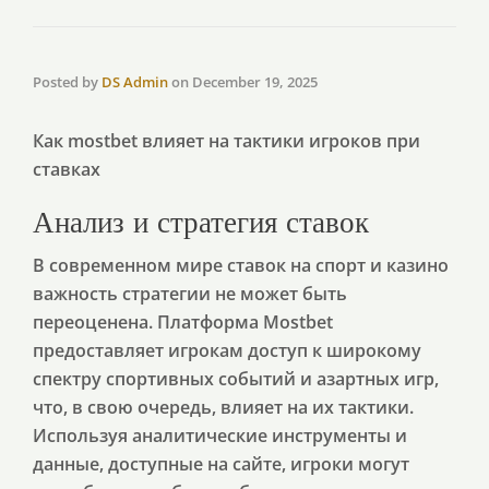
Posted by
DS Admin
on
December 19, 2025
Как mostbet влияет на тактики игроков при
ставках
Анализ и стратегия ставок
В современном мире ставок на спорт и казино
важность стратегии не может быть
переоценена. Платформа Mostbet
предоставляет игрокам доступ к широкому
спектру спортивных событий и азартных игр,
что, в свою очередь, влияет на их тактики.
Используя аналитические инструменты и
данные, доступные на сайте, игроки могут