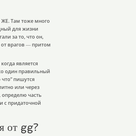
ЖЕ. Там тоже много
одный для жизни
али за то, что он,
 от врагов ― притом
 когда является
ко один правильный
о что” пишутся
литно или через
, определю часть
и с придаточной
я от gg?