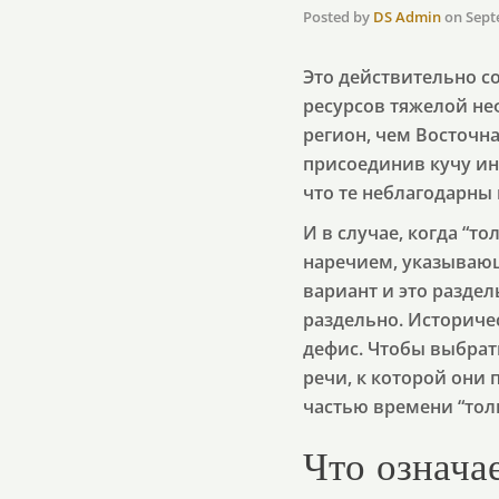
Posted by
DS Admin
on
Sept
Это действительно 
ресурсов тяжелой не
регион, чем Восточная
присоединив кучу ин
что те неблагодарны 
И в случае, когда “т
наречием, указываю
вариант и это раздел
раздельно. Историчес
дефис. Чтобы выбрать
речи, к которой они
частью времени “толь
Что означае