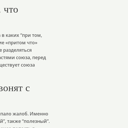
, что
 в каких “при том,
ие «притом что»
е разделяться
астями союза, перед
уществует союза
вонят с
тупало жалоб. Именно
”, также “полезный”.