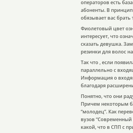
операторов есть база
абоненты. В принципе,
обязывает вас брать 
Фиолетовый цвет озн
интересует, что озна
сказать девушка. За
резинки для волос на
Так что , если появи
параллельно с входя
Информация о входящ
благодаря расширени
Понятно, что они раду
Причем некоторым бло
“молодец”. Как перево
вузов “Современный 
какой, что в СПП с 