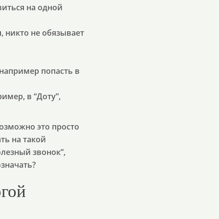
виться на одной
я, никто не обязывает
 например попасть в
имер, в “Доту”,
возможно это просто
ть на такой
лезный звонок”,
означать?
огой