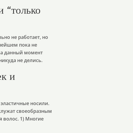
и “только
ьно не работает, но
ьнейшем пока не
 На данный момент
никуда не делись.
ек и
 эластичные носили.
 служат своеобразным
 волос. 1) Многие