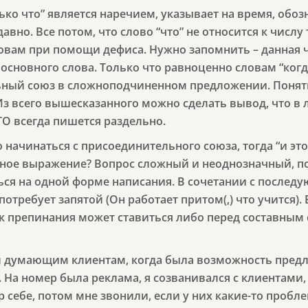
ько что” является наречием, указывает на время, обозн
авно. Все потом, что слово “что” не относится к числу
овам при помощи дефиса. Нужно запомнить – данная ча
основного слова. Только что равноценно словам “когда”
ьный союз в сложноподчиненном предложении. Понятн
Из всего вышесказанного можно сделать вывод, что в
О всегда пишется раздельно.
начинаться с присоединительного союза, тогда “и это
зное выражение? Вопрос сложный и неоднозначный, п
ся на одной форме написания. В сочетании с последу
потребует запятой (Он работает притом(,) что учится). 
к препинания может ставиться либо перед составным
ил думающим клиентам, когда была возможность пред
. На номер была реклама, я созванивался с клиентами
 себе, потом мне звонили, если у них какие-то пробл