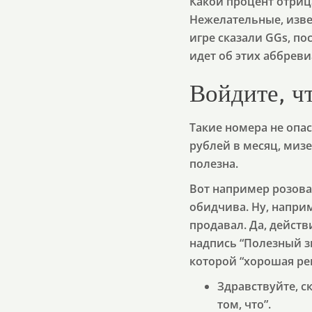
Какой процент отриц
Нежелательные, извес
игре сказали GGs, пос
идет об этих аббреви
Войдите, ч
Такие номера не опас
рублей в месяц, мизе
полезна.
Вот например розова
обидчива. Ну, наприм
продавал. Да, действ
надпись “Полезный зв
которой “хорошая реп
Здравствуйте, с
том, что”.