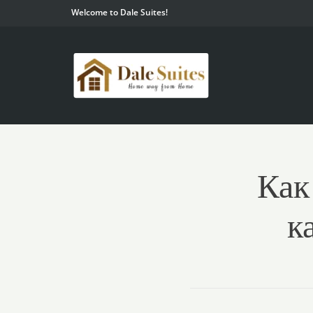
Welcome to Dale Suites!
Как
к