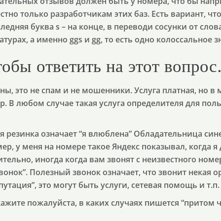
ательных отзывов должен быть у номера, что бы напр
тно только разработчикам этих баз. Есть вариант, чт
ледняя буква s – на конце, в переводи сосунки от слова
атурах, а именно ggs и gg, то есть одно колоссальное
тобы ответить на этот вопрос
ны, это не спам и не мошенники. Услуга платная, но в 
р. В любом случае такая услуга определителя для пол
я резинка означает “я влюблена” Обладательница син
ер, у меня на номере такое Яндекс показывал, когда 
ительно, иногда когда вам звонят с неизвестного ном
онок”. Полезный звонок означает, что звонит некая о
утация”, это могут быть услуги, сетевая помощь и т.п.
кажите пожалуйста, в каких случаях пишется “притом чт