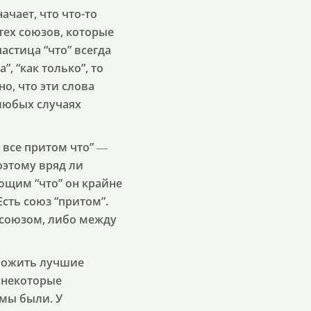
ачает, что что-то
 тех союзов, которые
стица “что” всегда
, “как только”, то
о, что эти слова
 любых случаях
 все притом что” ―
оэтому вряд ли
ющим “что” он крайне
Есть союз “притом”.
 союзом, либо между
ложить лучшие
, некоторые
емы были. У