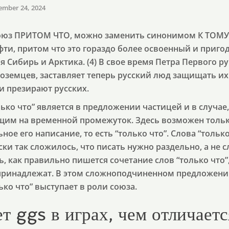
ember 24, 2024
союз ПРИТОМ ЧТО, можно заменить синонимом К ТОМУ 
фти, притом что это гораздо более освоенный и приг
 Сибирь и Арктика. (4) В свое время Петра Первого руг
оземцев, заставляет теперь русский люд защищать их
и презирают русских.
олько что” является в предложении частицей и в случае,
щим на временной промежуток. Здесь возможен толь
ьное его написание, то есть “только что”. Слова “тольк
ки так сложилось, что писать нужно раздельно, а не с
, как правильно пишется сочетание слов “только что”
 принадлежат. В этом сложноподчиненном предложени
ко что” выступает в роли союза.
т ggs в играх, чем отличаетс