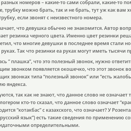
 разных номеров – какие-то сами собрали, какие-то п
 трубку можно брать, так и не брать, тут уж как вам х
трубку, если звонят с неизвестного номера.
ачает, что девушка обычно не знакомится. Автор воп
чает резинка черного цвета. Именно цвет резинки реша
метил, что многие девушки в последнее время стали н
 руках. Так что резинки еа руках могут иметь тысячи 
лась ” плашка”, что это полезный звонок, нужно ответит
щим звонком появляется окошечко, что этот звонок 
их звонках типа “полезный звонок” или “есть жалобы
ю яндекса.
ются, так как не знают, что данное слово не означает 
гером кто-то сказал, что данное слово означает “кра
дится “котакбас” с казахского, что означает? У Розент
русский язык”) есть такие сведения по применению с
придаточными определительными.