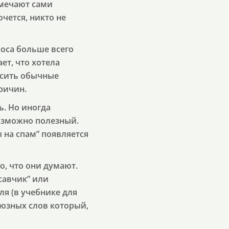
омечают сами
очется, никто не
роса больше всего
ет, что хотела
осить обычные
причин.
ь. Но иногда
возможно полезный.
 на спам” появляется
то, что они думают.
савчик” или
аля (в учебнике для
оюзных слов который,