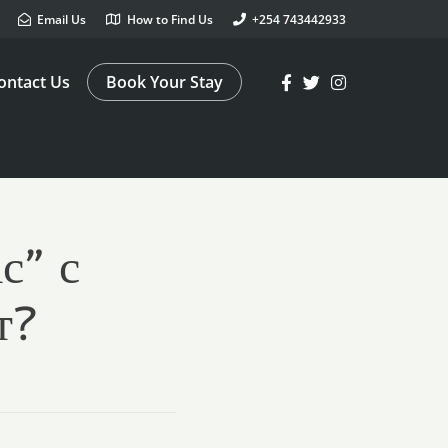
Email Us
How to Find Us
+254 743442933
ontact Us
Book Your Stay
с” с
т?