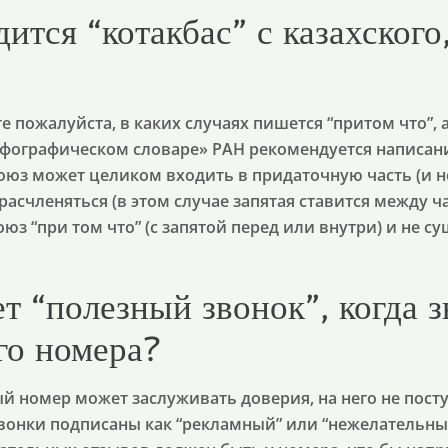
ится “котакбас” с казахского
е пожалуйста, в каких случаях пишется “притом что”, а
орфографическом словаре» РАН рекомендуется написан
союз может целиком входить в придаточную часть (и н
 расчленяться (в этом случае запятая ставится между ч
союз “при том что” (с запятой перед или внутри) и не с
т “полезный звонок”, когда з
го номера?
ный номер может заслуживать доверия, на него не пос
вонки подписаны как “рекламный” или “нежелательный