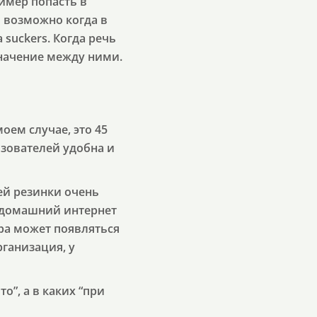
имер попасть в
о возможно когда в
 suckers. Когда речь
 значение между ними.
.
моем случае, это 45
ьзователей удобна и
ей резинки очень
я домашний интернет
ера может появляться
рганизация, у
о”, а в каких “при