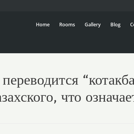
Home
Rooms
Gallery
Blog
C
 переводится “котакба
азахского, что означае