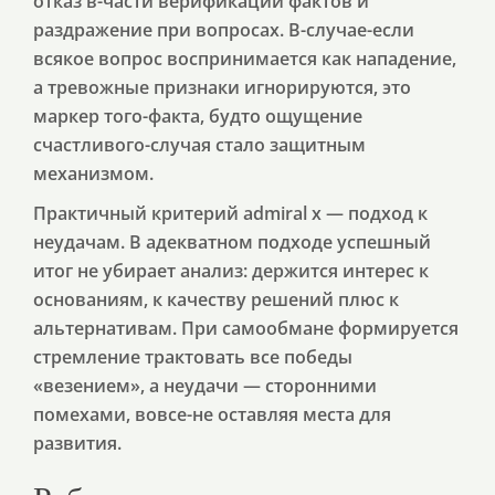
отказ в-части верификации фактов и
раздражение при вопросах. В-случае-если
всякое вопрос воспринимается как нападение,
а тревожные признаки игнорируются, это
маркер того-факта, будто ощущение
счастливого-случая стало защитным
механизмом.
Практичный критерий admiral x — подход к
неудачам. В адекватном подходе успешный
итог не убирает анализ: держится интерес к
основаниям, к качеству решений плюс к
альтернативам. При самообмане формируется
стремление трактовать все победы
«везением», а неудачи — сторонними
помехами, вовсе-не оставляя места для
развития.