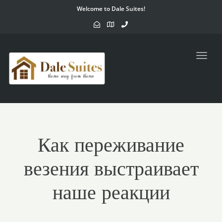
Welcome to Dale Suites!
Toggl
navig
Как переживание
везения выстраивает
наше реакции