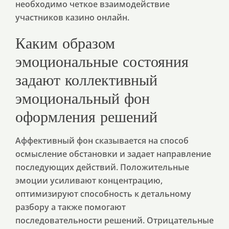
необходимо четкое взаимодействие
участников казино онлайн.
Каким образом
эмоциональные состояния
задают коллективный
эмоциональный фон
оформления решений
Аффективный фон сказывается на способ
осмысление обстановки и задает направление
последующих действий. Положительные
эмоции усиливают концентрацию,
оптимизируют способность к детальному
разбору а также помогают
последовательности решений. Отрицательные