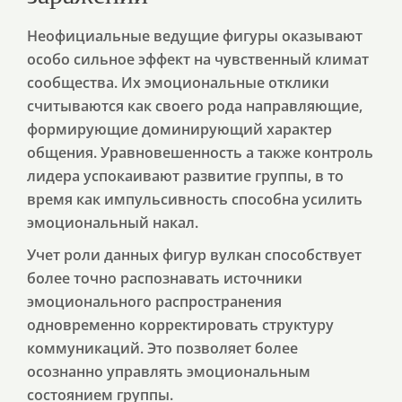
Неофициальные ведущие фигуры оказывают
особо сильное эффект на чувственный климат
сообщества. Их эмоциональные отклики
считываются как своего рода направляющие,
формирующие доминирующий характер
общения. Уравновешенность а также контроль
лидера успокаивают развитие группы, в то
время как импульсивность способна усилить
эмоциональный накал.
Учет роли данных фигур вулкан способствует
более точно распознавать источники
эмоционального распространения
одновременно корректировать структуру
коммуникаций. Это позволяет более
осознанно управлять эмоциональным
состоянием группы.