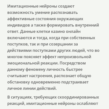
Имитационные нейроны создают
возможность умение распознавать
аффективные состояния окружающих
индивидов а также формировать внутренний
ответ. Данные клетки казино онлайн
включаются и тогда, когда при собственных
поступков, так и при созерцании за
действиями поступками других людей, что во
многом поясняет эффект непроизвольной
эмоциональной реакции. Посредством
данному феномену личность быстрее
считывает настроения, распознает общую
обстановку одновременно подстраивает
личное линии действий.
В ситуациях, требующих скоординированных
реакций, имитационные нейроны ослабляют