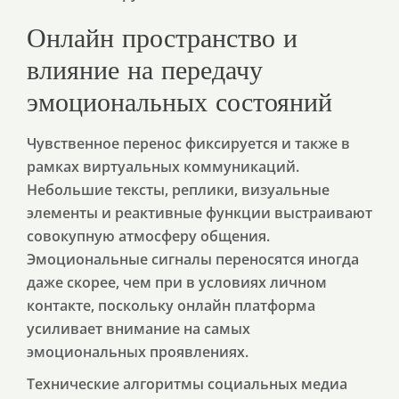
Онлайн пространство и
влияние на передачу
эмоциональных состояний
Чувственное перенос фиксируется и также в
рамках виртуальных коммуникаций.
Небольшие тексты, реплики, визуальные
элементы и реактивные функции выстраивают
совокупную атмосферу общения.
Эмоциональные сигналы переносятся иногда
даже скорее, чем при в условиях личном
контакте, поскольку онлайн платформа
усиливает внимание на самых
эмоциональных проявлениях.
Технические алгоритмы социальных медиа