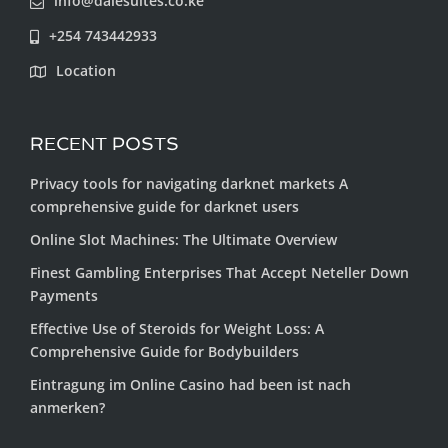
info@dalesuites.co.ke
+254 743442933
Location
RECENT POSTS
Privacy tools for navigating darknet markets A
comprehensive guide for darknet users
Online Slot Machines: The Ultimate Overview
Finest Gambling Enterprises That Accept Neteller Down
Payments
Effective Use of Steroids for Weight Loss: A
Comprehensive Guide for Bodybuilders
Eintragung im Online Casino had been ist nach
anmerken?