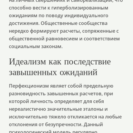
на личных свершениях и самореализации, что
способно вести к гиперболизированным
ожиданиям по поводу индивидуального
достижения. Общественные сообщества
нередко формируют расчеты, сопряженные с
общественной равновесием и соответствием
социальным законам.
Идеализм как последствие
завышенных ожиданий
Перфекционизм являет собой предельную
разновидность завышенных расчетов, при
которой личность определяет для себя
нереалистично значительные эталоны и
исключительно тяжело откликается на любые
отклонения от безупречности. Данный
психологический модель регулярно