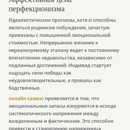
перфекционизма
Идеалистические прогнозы, хотя и способны
являться родником побуждения, зачастую
привязаны с повышенной эмоциональной
стоимостью. Непрерывное желание к
нереализуемому эталону ведет к постоянному
впечатлению недовольства, независимо от
подлинных достижений. Индивид стартует
ощущать свои победы как
неудовлетворительные, а провалы как
бедственные.
онлайн казино
проявляется в том, что
эмоциональные запасы изнуряются в исходе
систематического напряжения между
вожделенным и фактическим. Это способно
привести к становлению напряженных