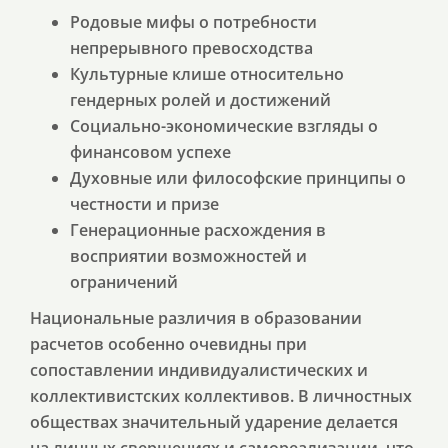
Родовые мифы о потребности
непрерывного превосходства
Культурные клише относительно
гендерных ролей и достижений
Социально-экономические взгляды о
финансовом успехе
Духовные или философские принципы о
честности и призе
Генерационные расхождения в
восприятии возможностей и
ограничений
Национальные различия в образовании
расчетов особенно очевидны при
сопоставлении индивидуалистических и
коллективистских коллективов. В личностных
обществах значительный ударение делается