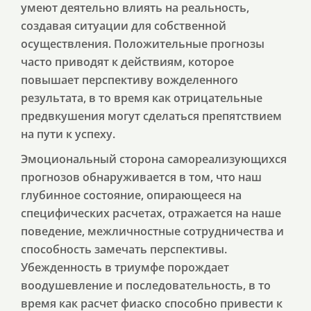
умеют деятельно влиять на реальность,
создавая ситуации для собственной
осуществления. Положительные прогнозы
часто приводят к действиям, которое
повышает перспективу вожделенного
результата, в то время как отрицательные
предвкушения могут сделаться препятствием
на пути к успеху.
Эмоциональный сторона самореализующихся
прогнозов обнаруживается в том, что наш
глубинное состояние, опирающееся на
специфических расчетах, отражается на наше
поведение, межличностные сотрудничества и
способность замечать перспективы.
Убежденность в триумфе порождает
воодушевление и последовательность, в то
время как расчет фиаско способно привести к