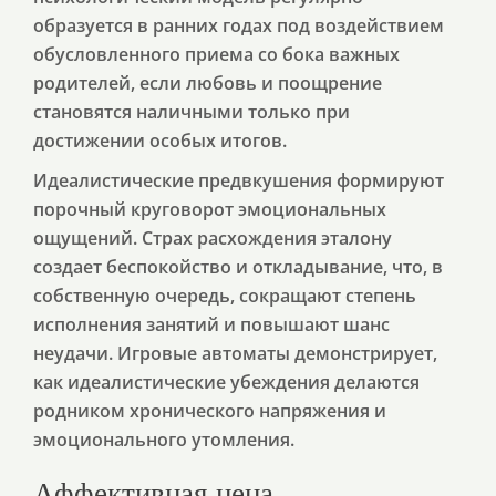
образуется в ранних годах под воздействием
обусловленного приема со бока важных
родителей, если любовь и поощрение
становятся наличными только при
достижении особых итогов.
Идеалистические предвкушения формируют
порочный круговорот эмоциональных
ощущений. Страх расхождения эталону
создает беспокойство и откладывание, что, в
собственную очередь, сокращают степень
исполнения занятий и повышают шанс
неудачи. Игровые автоматы демонстрирует,
как идеалистические убеждения делаются
родником хронического напряжения и
эмоционального утомления.
Аффективная цена