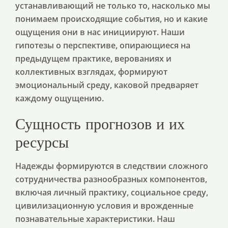
устанавливающий не только то, насколько мы
понимаем происходящие события, но и какие
ощущения они в нас инициируют. Наши
гипотезы о перспективе, опирающиеся на
предыдущем практике, верованиях и
коллективных взглядах, формируют
эмоциональный среду, каковой предваряет
каждому ощущению.
Сущность прогнозов и их
ресурсы
Надежды формируются в следствии сложного
сотрудничества разнообразных компонентов,
включая личный практику, социальное среду,
цивилизационную условия и врожденные
познавательные характеристики. Наш