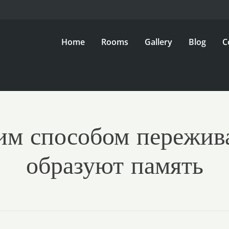
Home
Rooms
Gallery
Blog
C
им способом пережив
образуют память