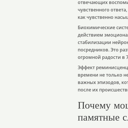
отвечающих воспоми
чувственного ответа
как чувственно нас
Биохимические сист
действием эмоциона
стабилизации нейрон
посредников. Это ра
огромной радости в 
Эффект реминисценц
времени не только н
важных эпизодов, ко
после их происшеств
Почему мо
памятные 