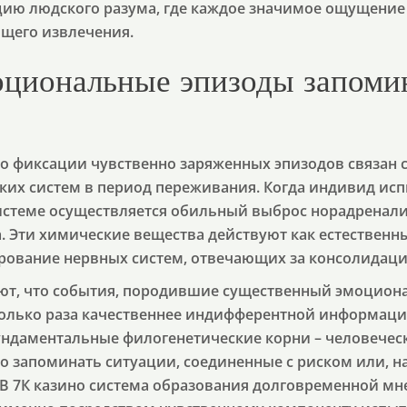
ию людского разума, где каждое значимое ощущение
щего извлечения.
оциональные эпизоды запоми
о фиксации чувственно заряженных эпизодов связан с
их систем в период переживания. Когда индивид ис
системе осуществляется обильный выброс норадренал
. Эти химические вещества действуют как естественн
ование нервных систем, отвечающих за консолидаци
ют, что события, породившие существенный эмоциона
колько раза качественнее индифферентной информаци
ндаментальные филогенетические корни – человечес
 запоминать ситуации, соединенные с риском или, н
В 7К казино система образования долговременной м