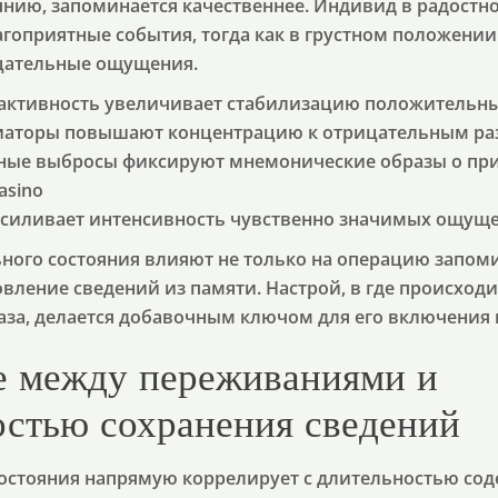
нию, запоминается качественнее. Индивид в радостн
агоприятные события, тогда как в грустном положени
цательные ощущения.
активность увеличивает стабилизацию положительн
иаторы повышают концентрацию к отрицательным ра
ые выбросы фиксируют мнемонические образы о при
asino
силивает интенсивность чувственно значимых ощущ
ого состояния влияют не только на операцию запоми
вление сведений из памяти. Настрой, в где происхо
за, делается добавочным ключом для его включения 
е между переживаниями и
стью сохранения сведений
остояния напрямую коррелирует с длительностью со