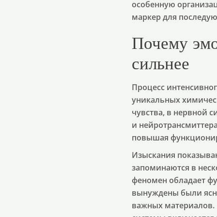
особенную организац
маркер для последую
Почему эм
сильнее
Процесс интенсивног
уникальных химическ
чувства, в нервной 
и нейротрансмиттера
повышая функционир
Изыскания показыва
запоминаются в нес
феномен обладает фу
вынуждены были ясно
важных материалов. 