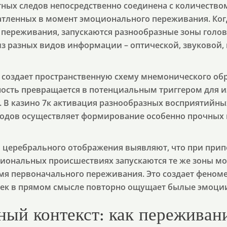
ных следов непосредственно соединена с количеств
атленных в момент эмоционального переживания. Ко
переживания, запускаются разнообразные зоны голов
з разных видов информации – оптической, звуковой, 
создает пространственную схему мнемонического обр
ость превращается в потенциальным триггером для и
 В казино 7к активация разнообразных восприятийны
одов осуществляет формирование особенно прочных
 церебрального отображения выявляют, что при при
ональных происшествиях запускаются те же зоны мо
мя первоначального переживания. Это создает феномен
век в прямом смысле повторно ощущает былые эмоци
ый контекст: как переживан