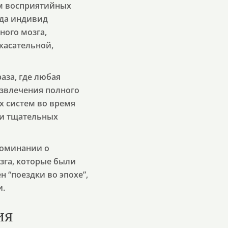
ом восприятийных
гда индивид
ного мозга,
касательной,
аза, где любая
звлечения полного
х систем во время
 и тщательных
поминании о
зга, которые были
 “поездки во эпохе”,
и.
ия