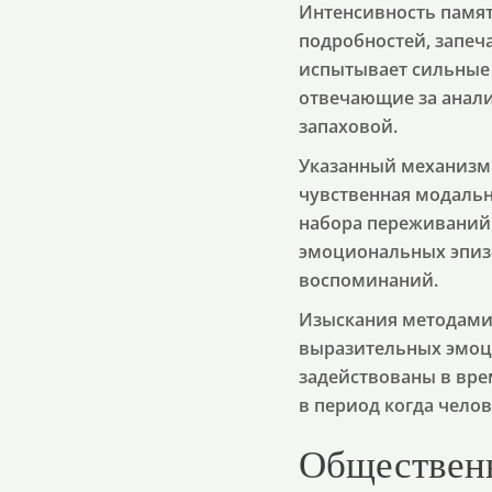
Интенсивность памят
подробностей, запеч
испытывает сильные 
отвечающие за анали
запаховой.
Указанный механизм 
чувственная модальн
набора переживаний.
эмоциональных эпиз
воспоминаний.
Изыскания методами
выразительных эмоци
задействованы в вре
в период когда чело
Общественн