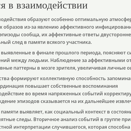
я в взаимодействии
одействия образуют особенно оптимальную атмосфер
 образов из-за явлению аффективного инфицирования
пизоды сообща, их аффективные ответы двусторонне
ный след в памяти всякого участника.
выявленные в финале прошлого периода, поясняют с
ний между людьми. Наблюдение за аффективными о
рвные паттерны в мозге зрителя, увеличивая личные 
ства формируют коллективную способность запомина
ординация повышает собственные воспоминания
одействие во время напряженных событий корректир
ждение эпизодов сказывается на их дальнейшее извле
памяти выявляет, как социальный контекст в состоян
тные следы. Вторичное анализ событий в группе при
тной интерпретации случившегося, которая способна 