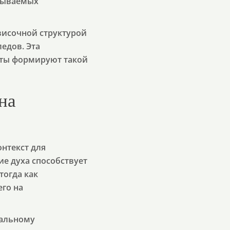
тываемых
височной структурой
едов. Эта
нты формируют такой
на
нтекст для
е духа способствует
тогда как
го на
уальному