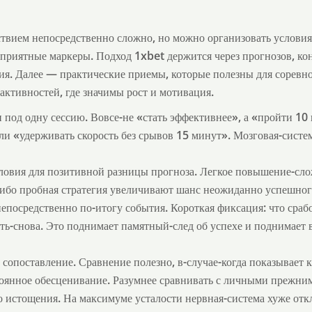
твием непосредственно сложно, но можно организовать условия
 приятные маркеры. Подход 1xbet держится через прогнозов, ко
ия. Далее — практические приемы, которые полезны для соревн
активностей, где значимы рост и мотивация.
 под одну сессию. Вовсе-не «стать эффективнее», а «пройти 10
и «удерживать скорость без срывов 15 минут». Мозговая-систе
ловия для позитивной разницы прогноза. Легкое повышение-сло
ибо пробная стратегия увеличивают шанс неожиданно успешного
епосредственно по-итогу события. Короткая фиксация: что сработ
ать-снова. Это поднимает памятный-след об успехе и поднимает 
сопоставление. Сравнение полезно, в-случае-когда показывает к
тоянное обесценивание. Разумнее сравнивать с личными прежни
 истощения. На максимуме усталости нервная-система хуже откл