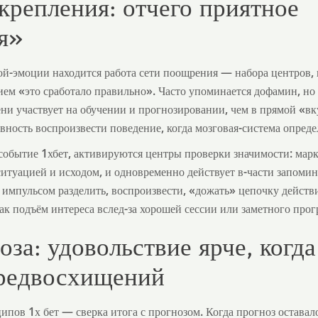
крепления: отчего приятное
я»
й-эмоции находится работа сети поощрения — набора центров,
ем «это сработало правильно». Часто упоминается дофамин, но
ни участвует на обучении и прогнозировании, чем в прямой «в
ность воспроизвести поведение, когда мозговая-система определ
 событие 1хбет, активируются центры проверки значимости: мар
итуацией и исходом, и одновременно действует в-части запомина
 импульсом разделить, воспроизвести, «дожать» цепочку дейст
как подъём интереса вслед-за хорошей сессии или заметного прог
за: удовольствие ярче, когда
предвосхищений
пов 1х бет — сверка итога с прогнозом. Когда прогноз оставал