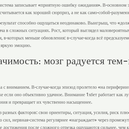
система записывает «приятную ошибку ожидания». В-основном э
д считывается как хороший сюрприз, а не как само-собой-разуме
езультат способно ощущаться неодинаково. Выигрыш, что «долж
ача в сложных ситуациях. Рост, который выглядел маловероятным
, в-которых меньше обновления: в-случае-когда всё предсказуем
а яркую эмоцию.
ачимость: мозг радуется тем
на с вниманием. В-случае-когда эпизод пролетело «на периферии
е если оно объективно удачное. Внимание 1хбет работает как л
ния и превращает их чувственно насыщеннее.
 разных факторов: свои ориентиры, ситуация, усилия, риск плюс
го сил, нервная-система регулярнее «награждает» через промеж
е достижения после сложного отрезка ощущаются сильнее, чем 