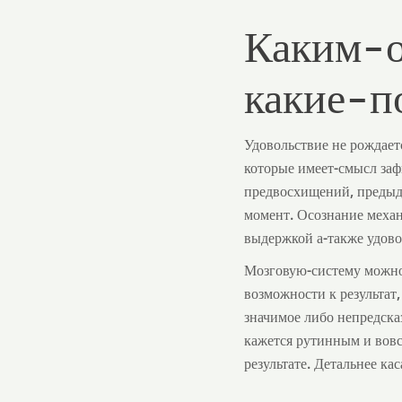
Каким-о
какие-п
Удовольствие не рождает
которые имеет-смысл за
предвосхищений, предыду
момент. Осознание меха
выдержкой а-также удово
Мозговую-систему можно 
возможности к результат,
значимое либо непредска
кажется рутинным и вовс
результате. Детальнее к