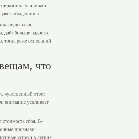
та-разница усиливает
ющаяся обыденность.
на случиться»,
, даёт больше радости.
о, тогда реже оснований
-вещам, что
», чувственный ответ
уч: внимание усиливает
 стоимость сбоя. В-
уточные признаки
крупные успехи в легких