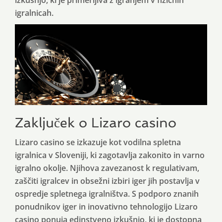
igralnicah.
Zaključek o Lizaro casino
Lizaro casino se izkazuje kot vodilna spletna
igralnica v Sloveniji, ki zagotavlja zakonito in varno
igralno okolje. Njihova zavezanost k regulativam,
zaščiti igralcev in obsežni izbiri iger jih postavlja v
ospredje spletnega igralništva. S podporo znanih
ponudnikov iger in inovativno tehnologijo Lizaro
casino ponuja edinstveno izkušnjo, ki je dostopna