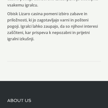
vsakemu igralcu.
Obisk Lizaro casina pomeni izbiro zabave in
priložnosti, ki jo zagotavljajo varni in pošteni
pogoji. Igralci lahko zaupajo, da so njihovi interesi
zaščiteni, kar prispeva k nepozabni in prijetni
igralni izkušnji.
ABOUT US