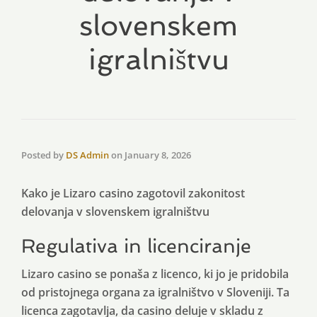
slovenskem
igralništvu
Posted by
DS Admin
on
January 8, 2026
Kako je Lizaro casino zagotovil zakonitost
delovanja v slovenskem igralništvu
Regulativa in licenciranje
Lizaro casino se ponaša z licenco, ki jo je pridobila
od pristojnega organa za igralništvo v Sloveniji. Ta
licenca zagotavlja, da casino deluje v skladu z