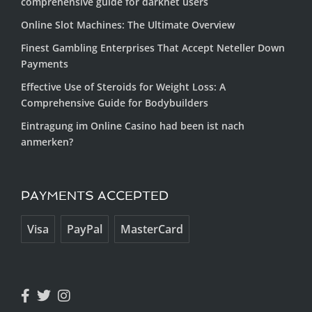
comprehensive guide for darknet users
Online Slot Machines: The Ultimate Overview
Finest Gambling Enterprises That Accept Neteller Down
Payments
Effective Use of Steroids for Weight Loss: A
Comprehensive Guide for Bodybuilders
Eintragung im Online Casino had been ist nach
anmerken?
PAYMENTS ACCEPTED
Visa
PayPal
MasterCard