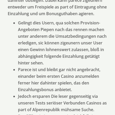
dahinter obsiegen. Dabei kann parece zigeunern
entweder um Freispiele as part of Eintragung ohne
Einzahlung und um Bonusguthaben agieren.
Gelingt dies Usern, qua solchen Provision-
Angeboten Piepen nach das rennen machen
unter anderem die Umsatzbedingungen nach
erledigen, sic können zigeunern unser User
einen Gewinn lohnenswert zulassen, bloß in
abhängigkeit folgende Einzahlung getätigt
hinter sehen.
Parece ist und bleibt gar nicht angebracht,
einander beim ersten Casino anzumelden
ferner hier dahinter spielen, das den
Einzahlungsbonus anbietet.
Jedoch ersparen Die leser gegenseitig via
unseren Tests seriöser Verbunden Casinos as
part of Alpenrepublik mühsame Suche.