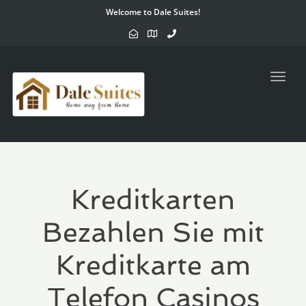
Welcome to Dale Suites!
Toggl
navig
Kreditkarten
Bezahlen Sie mit
Kreditkarte am
Telefon Casinos