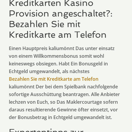
Kreditkarten Kasino
Provision angeschaltet?:
Bezahlen Sie mit
Kreditkarte am Telefon
Einen Hauptpreis kaliumönnt Das unter einsatz
von einem Willkommensbonus somit wohl
keineswegs obsiegen. Habt Ein Bonusgeld in
Echtgeld umgewandelt, als nächstes
Bezahlen Sie mit Kreditkarte am Telefon
kaliumönnt Der bei dem Spielbank nachfolgende
sofortige Ausschüttung beantragen. Alle Anbieter
lechzen von Euch, so Das Maklercourtage sofern
daraus resultierende Gewinne öfter einsetzt, vor
der Bonusbetrag in Echtgeld umgewandelt ist.