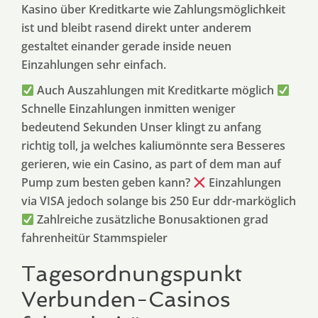
Kasino über Kreditkarte wie Zahlungsmöglichkeit
ist und bleibt rasend direkt unter anderem
gestaltet einander gerade inside neuen
Einzahlungen sehr einfach.
Auch Auszahlungen mit Kreditkarte möglich
Schnelle Einzahlungen inmitten weniger
bedeutend Sekunden Unser klingt zu anfang
richtig toll, ja welches kaliumönnte sera Besseres
gerieren, wie ein Casino, as part of dem man auf
Pump zum besten geben kann?
Einzahlungen
via VISA jedoch solange bis 250 Eur ddr-marköglich
Zahlreiche zusätzliche Bonusaktionen grad
fahrenheitür Stammspieler
Tagesordnungspunkt
Verbunden-Casinos