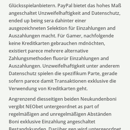
Glücksspielanbietern. PayPal bietet das hohes Maß
angeschaltet Unzweifelhaftigkeit and Datenschutz,
ended up being sera dahinter einer
ausgezeichneten Selektion für Einzahlungen and
Auszahlungen macht. Für Gamer, nachfolgende
keine Kreditkarten gebrauchen mdnöchten,
existiert parece mehrere alternative
Zahlungsmethoden fluorür Einzahlungen and
Auszahlungen. Unzweifelhaftigkeit unter anderem
Datenschutz spielen die spezifikum Parte, gerade
sofern parece damit Transaktionen exklusive die
Verwendung von Kreditkarten geht.
Angrenzend diesseitigen beiden Neukundenboni
vergibt NEObet untergeordnet as part of
regelmäßigen and unregelmäßigen Abständen
Boni exklusive Einzahlung angeschaltet
Bestandskunden. Darüber gen wird untergeordnet