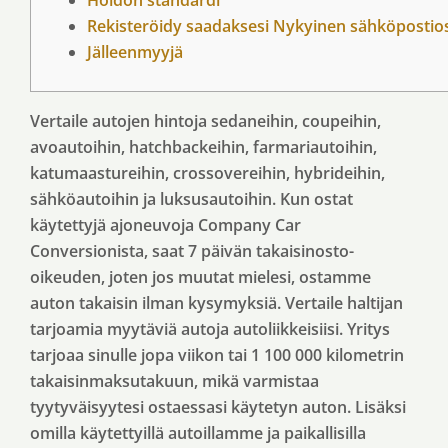
Hoidon standardi
Rekisteröidy saadaksesi Nykyinen sähköpostios
Jälleenmyyjä
Vertaile autojen hintoja sedaneihin, coupeihin,
avoautoihin, hatchbackeihin, farmariautoihin,
katumaastureihin, crossovereihin, hybrideihin,
sähköautoihin ja luksusautoihin. Kun ostat
käytettyjä ajoneuvoja Company Car
Conversionista, saat 7 päivän takaisinosto-
oikeuden, joten jos muutat mielesi, ostamme
auton takaisin ilman kysymyksiä. Vertaile haltijan
tarjoamia myytäviä autoja autoliikkeisiisi.
Yritys
tarjoaa sinulle jopa viikon tai 1 100 000 kilometrin
takaisinmaksutakuun, mikä varmistaa
tyytyväisyytesi ostaessasi käytetyn auton. Lisäksi
omilla käytettyillä autoillamme ja paikallisilla