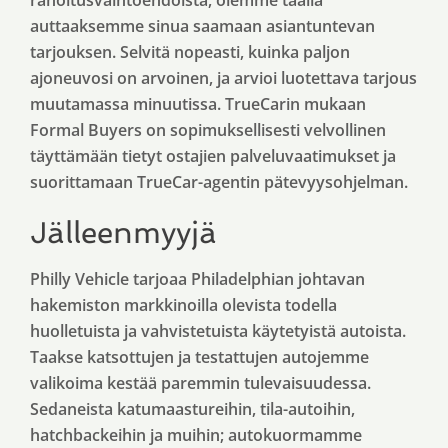
rahoitusvaihtoehdoista, olemme täällä
auttaaksemme sinua saamaan asiantuntevan
tarjouksen. Selvitä nopeasti, kuinka paljon
ajoneuvosi on arvoinen, ja arvioi luotettava tarjous
muutamassa minuutissa. TrueCarin mukaan
Formal Buyers on sopimuksellisesti velvollinen
täyttämään tietyt ostajien palveluvaatimukset ja
suorittamaan TrueCar-agentin pätevyysohjelman.
Jälleenmyyjä
Philly Vehicle tarjoaa Philadelphian johtavan
hakemiston markkinoilla olevista todella
huolletuista ja vahvistetuista käytetyistä autoista.
Taakse katsottujen ja testattujen autojemme
valikoima kestää paremmin tulevaisuudessa.
Sedaneista katumaastureihin, tila-autoihin,
hatchbackeihin ja muihin; autokuormamme