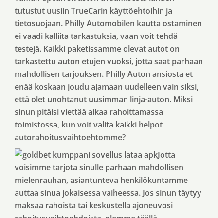
tutustut uusiin TrueCarin käyttöehtoihin ja
tietosuojaan. Philly Automobilen kautta ostaminen
ei vaadi kalliita tarkastuksia, vaan voit tehdä
testejä. Kaikki paketissamme olevat autot on
tarkastettu auton etujen vuoksi, jotta saat parhaan
mahdollisen tarjouksen. Philly Auton ansiosta et
enää koskaan joudu ajamaan uudelleen vain siksi,
että olet unohtanut uusimman linja-auton. Miksi
sinun pitäisi viettää aikaa rahoittamassa
toimistossa, kun voit valita kaikki helpot
autorahoitusvaihtoehtomme?
Jotta
voisimme tarjota sinulle parhaan mahdollisen
mielenrauhan, asiantunteva henkilökuntamme
auttaa sinua jokaisessa vaiheessa. Jos sinun täytyy
maksaa rahoista tai keskustella ajoneuvosi