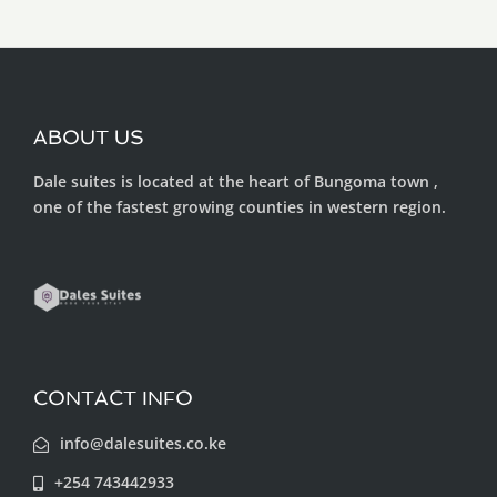
ABOUT US
Dale suites is located at the heart of Bungoma town ,
one of the fastest growing counties in western region.
CONTACT INFO
info@dalesuites.co.ke
+254 743442933