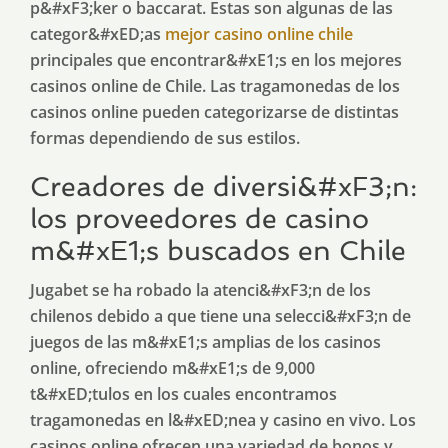
p&#xF3;ker o baccarat. Estas son algunas de las
categor&#xED;as
mejor casino online chile
principales que encontrar&#xE1;s en los mejores
casinos online de Chile. Las tragamonedas de los
casinos online pueden categorizarse de distintas
formas dependiendo de sus estilos.
Creadores de diversi&#xF3;n:
los proveedores de casino
m&#xE1;s buscados en Chile
Jugabet se ha robado la atenci&#xF3;n de los
chilenos debido a que tiene una selecci&#xF3;n de
juegos de las m&#xE1;s amplias de los casinos
online, ofreciendo m&#xE1;s de 9,000
t&#xED;tulos en los cuales encontramos
tragamonedas en l&#xED;nea y casino en vivo. Los
casinos online ofrecen una variedad de bonos y