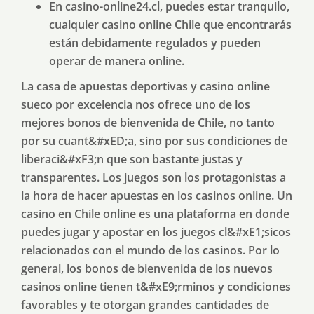
En casino-online24.cl, puedes estar tranquilo,
cualquier casino online Chile que encontrarás
están debidamente regulados y pueden
operar de manera online.
La casa de apuestas deportivas y casino online
sueco por excelencia nos ofrece uno de los
mejores bonos de bienvenida de Chile, no tanto
por su cuant&#xED;a, sino por sus condiciones de
liberaci&#xF3;n que son bastante justas y
transparentes. Los juegos son los protagonistas a
la hora de hacer apuestas en los casinos online. Un
casino en Chile online es una plataforma en donde
puedes jugar y apostar en los juegos cl&#xE1;sicos
relacionados con el mundo de los casinos. Por lo
general, los bonos de bienvenida de los nuevos
casinos online tienen t&#xE9;rminos y condiciones
favorables y te otorgan grandes cantidades de