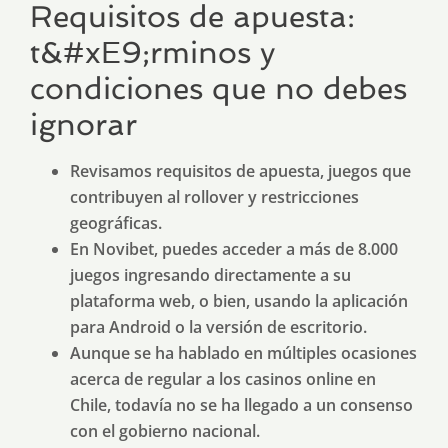
Requisitos de apuesta:
t&#xE9;rminos y
condiciones que no debes
ignorar
Revisamos requisitos de apuesta, juegos que
contribuyen al rollover y restricciones
geográficas.
En Novibet, puedes acceder a más de 8.000
juegos ingresando directamente a su
plataforma web, o bien, usando la aplicación
para Android o la versión de escritorio.
Aunque se ha hablado en múltiples ocasiones
acerca de regular a los casinos online en
Chile, todavía no se ha llegado a un consenso
con el gobierno nacional.