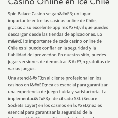
Casino Online en Ice Chile
Spin Palace Casino se gan&#xF3; un lugar
importante entre los casinos online de Chile,
gracias a su excelente app m&#xF3;vil que puedes
descargar desde las tiendas de aplicaciones. Lo
m&#xE1;s importante de cada casino online de
Chile es si puede confiar en la seguridad y la
fiabilidad del proveedor. En nuestro sitio, puedes
jugar versiones de demostraci&#xF3;n gratuitas de
varios juegos.
Una atenci&#xF3;n al cliente profesional en los
casinos en l&#xED;nea es esencial para garantizar
una experiencia de juego fluida y satisfactoria. La
implementaci&#xF3;n de cifrado SSL (Secure
Sockets Layer) en los casinos en l&#xED;nea es
esencial para garantizar la seguridad de la