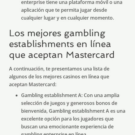
enterprise tiene una plataforma móvil o una
aplicación que te permita jugar desde
cualquier lugar y en cualquier momento.
Los mejores gambling
establishments en línea
que aceptan Mastercard
A continuación, te presentamos una lista de
algunos de los mejores casinos en línea que
aceptan Mastercard:
Gambling establishment A: Con una amplia
selección de juegos y generosos bonos de
bienvenida, Gambling establishment A es una
excelente opción para los jugadores que
buscan una emocionante experiencia de
gambling enterprise en línea.