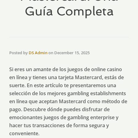
Guía Completa
Posted by
DS Admin
on
December 15, 2025
Si eres un amante de los juegos de online casino
en línea y tienes una tarjeta Mastercard, estás de
suerte. En este artículo te presentaremos una
selección de los mejores gambling establishments
en línea que aceptan Mastercard como método de
pago. Descubre dónde puedes disfrutar de
emocionantes juegos de gambling enterprise y
hacer tus transacciones
de forma segura y
conveniente.