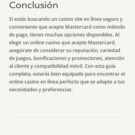
Conclusión
Si estás buscando un casino site en línea seguro y
conveniente que acepte Mastercard como método
de pago, tienes muchas opciones disponibles. Al
elegir un online casino que acepte Mastercard,
asegúrate de considerar su reputación, variedad
de juegos, bonificaciones y promociones, atención
al cliente y compatibilidad móvil. Con esta guía
completa, estarás bien equipado para encontrar el
online casino en línea perfecto que se adapte a tus
necesidades y preferencias.