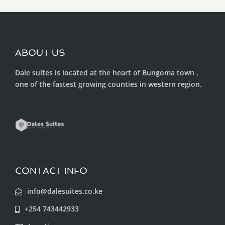
ABOUT US
Dale suites is located at the heart of Bungoma town ,
one of the fastest growing counties in western region.
CONTACT INFO
info@dalesuites.co.ke
+254 743442933