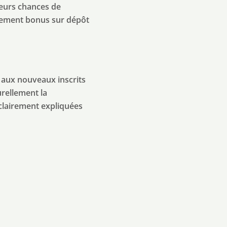
eurs chances de
alement bonus sur dépôt
 aux nouveaux inscrits
rellement la
 clairement expliquées