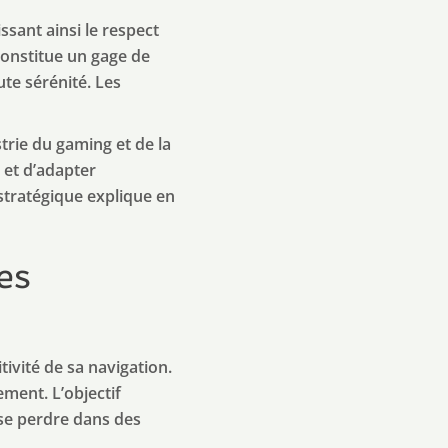
sant ainsi le respect
 constitue un gage de
ute sérénité. Les
trie du gaming et de la
 et d’adapter
stratégique explique en
es
tivité de sa navigation.
ment. L’objectif
 se perdre dans des