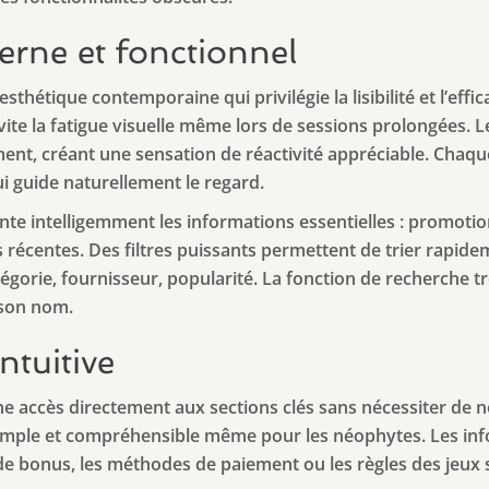
rne et fonctionnel
sthétique contemporaine qui privilégie la lisibilité et l’effic
vite la fatigue visuelle même lors de sessions prolongées. L
nt, créant une sensation de réactivité appréciable. Chaqu
i guide naturellement le regard.
nte intelligemment les informations essentielles : promotio
récentes. Des filtres puissants permettent de trier rapide
atégorie, fournisseur, popularité. La fonction de recherche
 son nom.
ntuitive
e accès directement aux sections clés sans nécessiter de n
simple et compréhensible même pour les néophytes. Les in
e bonus, les méthodes de paiement ou les règles des jeux 