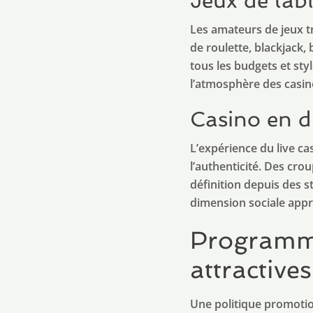
Jeux de tabl
Les amateurs de jeux t
de roulette, blackjack,
tous les budgets et styl
l’atmosphère des casin
Casino en di
L’expérience du live c
l’authenticité. Des cro
définition depuis des s
dimension sociale appré
Programme
attractives
Une politique promotion