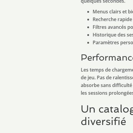
quelques secondes.
Menus clairs et b
Recherche rapide 
Filtres avancés po
Historique des se
Paramètres perso
Performance
Les temps de chargement
de jeu. Pas de ralentis
absorbe sans difficulté 
les sessions prolongée
Un catalo
diversifié