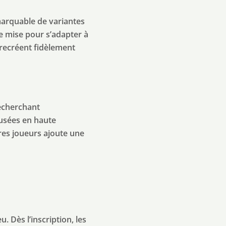
marquable de variantes
de mise pour s’adapter à
s recréent fidèlement
recherchant
fusées en haute
tres joueurs ajoute une
 Dès l’inscription, les