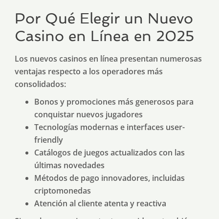
Por Qué Elegir un Nuevo
Casino en Línea en 2025
Los nuevos casinos en línea presentan numerosas
ventajas respecto a los operadores más
consolidados:
Bonos y promociones más generosos para
conquistar nuevos jugadores
Tecnologías modernas e interfaces user-
friendly
Catálogos de juegos actualizados con las
últimas novedades
Métodos de pago innovadores, incluidas
criptomonedas
Atención al cliente atenta y reactiva