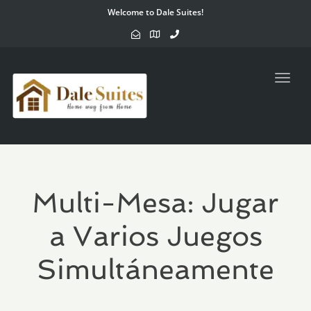
Welcome to Dale Suites!
Toggl
navig
Multi-Mesa: Jugar
a Varios Juegos
Simultáneamente