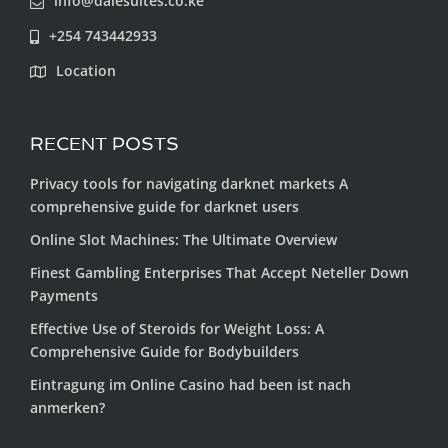
info@dalesuites.co.ke
+254 743442933
Location
RECENT POSTS
Privacy tools for navigating darknet markets A
comprehensive guide for darknet users
Online Slot Machines: The Ultimate Overview
Finest Gambling Enterprises That Accept Neteller Down
Payments
Effective Use of Steroids for Weight Loss: A
Comprehensive Guide for Bodybuilders
Eintragung im Online Casino had been ist nach
anmerken?