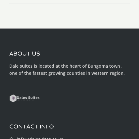
ABOUT US
Dale suites is located at the heart of Bungoma town ,
one of the fastest growing counties in western region.
CONTACT INFO