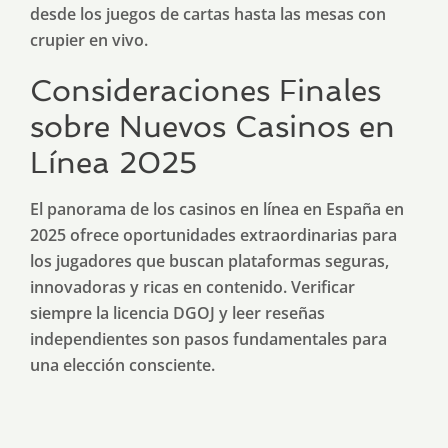
desde los juegos de cartas hasta las mesas con
crupier en vivo.
Consideraciones Finales
sobre Nuevos Casinos en
Línea 2025
El panorama de los casinos en línea en España en
2025 ofrece oportunidades extraordinarias para
los jugadores que buscan plataformas seguras,
innovadoras y ricas en contenido. Verificar
siempre la licencia DGOJ y leer reseñas
independientes son pasos fundamentales para
una elección consciente.