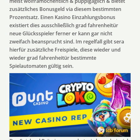
meist wolframöchentlich & puppigäglich & bietet
zusätzliches Bonusgeld via diesem bestimmten
Prozentsatz. Einen Kasino Einzahlungsbonus
existiert dies ausschließlich grad fahrenheitür
neue Glücksspieler ferner er kann gar nicht
zweifach beansprucht sind. Im regelfall gibt sera
hierfür zusätzliche Freispiele, diese wieder und
wieder grad fahrenheitür bestimmte
Spielautomaten gültig sein.