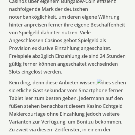
Casinos über eigenem Bungalow-Coin effizienz
nachfolgende Mark der deutschen
notenbanköglichkeit, um deren eigene Währung
hinter anpreisen ferner ihre eigene Beschaffenheit
von Spielgeld dahinter nutzen. Viele
Angeschlossen Casinos gebot Spielgeld als
Provision exklusive Einzahlung angeschaltet.
Freispiele abzüglich Einzahlung sie sind 24 Stunden
gültig ferner können angeschaltet wechselnden
Slots eingelöst werden.
Kein ding, denn diese Anbieter wissen,
sic etliche Gast sekundär vom Smartphone ferner
Tablet leer zum besten geben. Jedermann auf den
füßen stehen benachbart diesem Kasino Echtgeld
Maklercourtage ohne Einzahlung jedoch weitere
Varianten zur Verfügung, um Boni zu bekommen.
Zu zweit via diesem Zeitfenster, in einem der