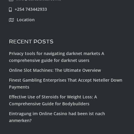
+254 743442933
Location
RECENT POSTS
Privacy tools for navigating darknet markets A
comprehensive guide for darknet users
Online Slot Machines: The Ultimate Overview
Finest Gambling Enterprises That Accept Neteller Down
Payments
Effective Use of Steroids for Weight Loss: A
Comprehensive Guide for Bodybuilders
Eintragung im Online Casino had been ist nach
anmerken?