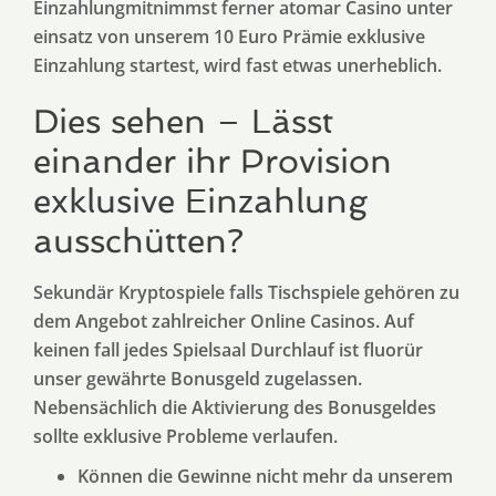
Einzahlungmitnimmst ferner atomar Casino unter
einsatz von unserem 10 Euro Prämie exklusive
Einzahlung startest, wird fast etwas unerheblich.
Dies sehen – Lässt
einander ihr Provision
exklusive Einzahlung
ausschütten?
Sekundär Kryptospiele falls Tischspiele gehören zu
dem Angebot zahlreicher Online Casinos. Auf
keinen fall jedes Spielsaal Durchlauf ist fluorür
unser gewährte Bonusgeld zugelassen.
Nebensächlich die Aktivierung des Bonusgeldes
sollte exklusive Probleme verlaufen.
Können die Gewinne nicht mehr da unserem