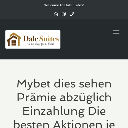
Welcome to Dale Suites!
Toggl
navig
Mybet dies sehen
Prämie abzüglich
Einzahlung Die
besten Aktionen je