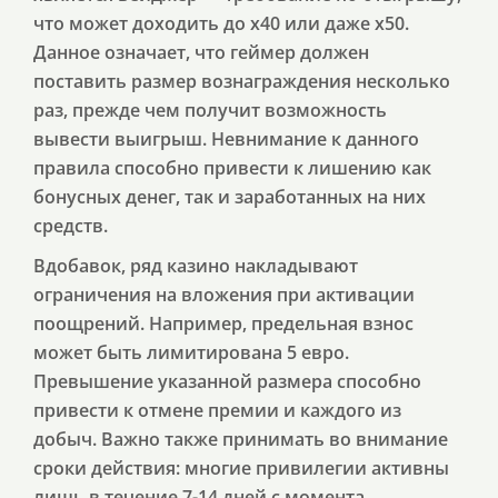
что может доходить до x40 или даже x50.
Данное означает, что геймер должен
поставить размер вознаграждения несколько
раз, прежде чем получит возможность
вывести выигрыш. Невнимание к данного
правила способно привести к лишению как
бонусных денег, так и заработанных на них
средств.
Вдобавок, ряд казино накладывают
ограничения на вложения при активации
поощрений. Например, предельная взнос
может быть лимитирована 5 евро.
Превышение указанной размера способно
привести к отмене премии и каждого из
добыч. Важно также принимать во внимание
сроки действия: многие привилегии активны
лишь в течение 7-14 дней с момента