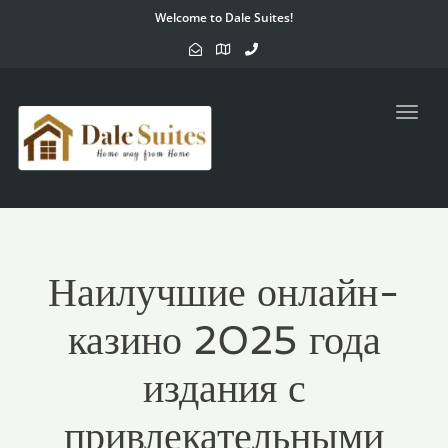
Welcome to Dale Suites!
Toggl
navig
Наилучшие онлайн-
казино 2025 года
издания с
привлекательными