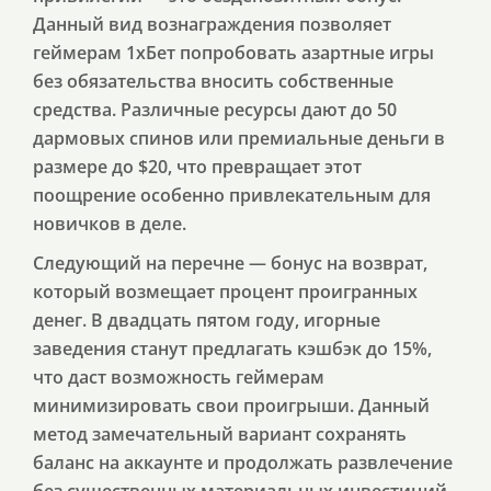
Данный вид вознаграждения позволяет
геймерам 1хБет попробовать азартные игры
без обязательства вносить собственные
средства. Различные ресурсы дают до 50
дармовых спинов или премиальные деньги в
размере до $20, что превращает этот
поощрение особенно привлекательным для
новичков в деле.
Следующий на перечне — бонус на возврат,
который возмещает процент проигранных
денег. В двадцать пятом году, игорные
заведения станут предлагать кэшбэк до 15%,
что даст возможность геймерам
минимизировать свои проигрыши. Данный
метод замечательный вариант сохранять
баланс на аккаунте и продолжать развлечение