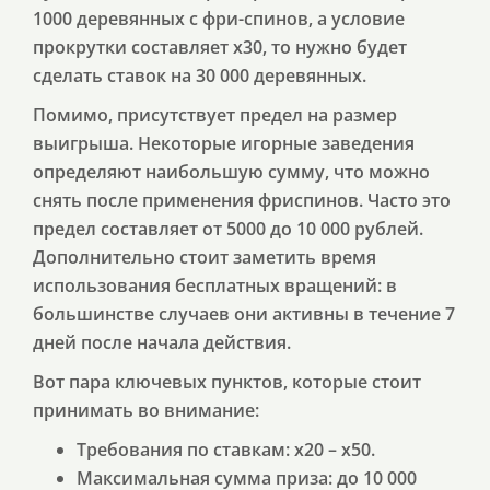
1000 деревянных с фри-спинов, а условие
прокрутки составляет x30, то нужно будет
сделать ставок на 30 000 деревянных.
Помимо, присутствует предел на размер
выигрыша. Некоторые игорные заведения
определяют наибольшую сумму, что можно
снять после применения фриспинов. Часто это
предел составляет от 5000 до 10 000 рублей.
Дополнительно стоит заметить время
использования бесплатных вращений: в
большинстве случаев они активны в течение 7
дней после начала действия.
Вот пара ключевых пунктов, которые стоит
принимать во внимание:
Требования по ставкам: x20 – x50.
Максимальная сумма приза: до 10 000