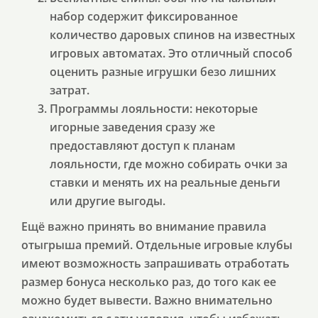
набор содержит фиксированное
количество даровых спинов на известных
игровых автоматах. Это отличный способ
оценить разные игрушки безо лишних
затрат.
Программы лояльности: некоторые
игорные заведения сразу же
предоставляют доступ к планам
лояльности, где можно собирать очки за
ставки и менять их на реальные деньги
или другие выгоды.
Ещё важно принять во внимание правила
отыгрыша премий. Отдельные игровые клубы
имеют возможность запрашивать отработать
размер бонуса несколько раз, до того как ее
можно будет вывести. Важно внимательно