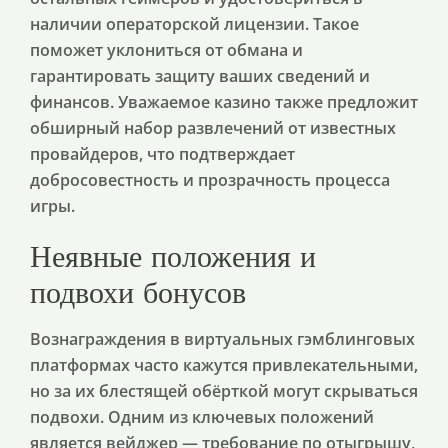
наличии операторской лицензии. Такое
поможет уклониться от обмана и
гарантировать защиту ваших сведений и
финансов. Уважаемое казино также предложит
обширный набор развлечений от известных
провайдеров, что подтверждает
добросовестность и прозрачность процесса
игры.
Неявные положения и
подвохи бонусов
Вознаграждения в виртуальных гэмблинговых
платформах часто кажутся привлекательными,
но за их блестящей обёрткой могут скрываться
подвохи. Одним из ключевых положений
является вейджер — требование по отыгрышу,