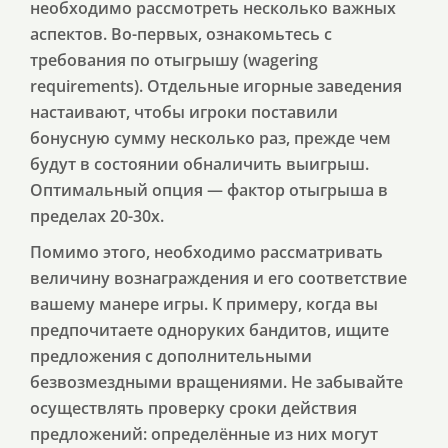
необходимо рассмотреть несколько важных
аспектов. Во-первых, ознакомьтесь с
требования по отыгрышу (wagering
requirements). Отдельные игорные заведения
настаивают, чтобы игроки поставили
бонусную сумму несколько раз, прежде чем
будут в состоянии обналичить выигрыш.
Оптимальный опция — фактор отыгрыша в
пределах 20-30x.
Помимо этого, необходимо рассматривать
величину вознаграждения и его соответствие
вашему манере игры. К примеру, когда вы
предпочитаете одноруких бандитов, ищите
предложения с дополнительными
безвозмездными вращениями. Не забывайте
осуществлять проверку сроки действия
предложений: определённые из них могут