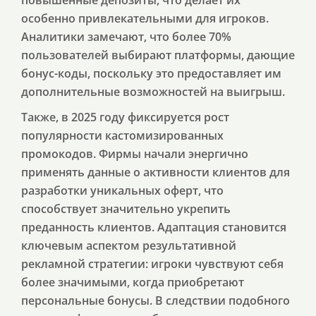
повышенные депозиты, что делает их
особенно привлекательными для игроков.
Аналитики замечают, что более 70%
пользователей выбирают платформы, дающие
бонус-коды, поскольку это предоставляет им
дополнительные возможностей на выигрыш.
Также, в 2025 году фиксируется рост
популярности кастомизированных
промокодов. Фирмы начали энергично
применять данные о активности клиентов для
разработки уникальных оферт, что
способствует значительно укрепить
преданность клиентов. Адаптация становится
ключевым аспектом результативной
рекламной стратегии: игроки чувствуют себя
более значимыми, когда приобретают
персональные бонусы. В следствии подобного