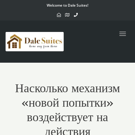
Welcome to Dale Suites!
Toggl
navig
Насколько механизм
«новой попытки»
воздействует на
действия