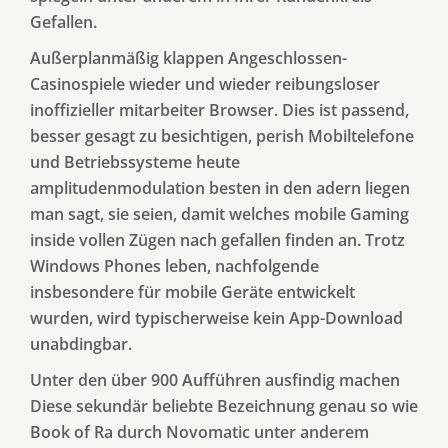
Gefallen.
Außerplanmäßig klappen Angeschlossen-
Casinospiele wieder und wieder reibungsloser
inoffizieller mitarbeiter Browser. Dies ist passend,
besser gesagt zu besichtigen, perish Mobiltelefone
und Betriebssysteme heute
amplitudenmodulation besten in den adern liegen
man sagt, sie seien, damit welches mobile Gaming
inside vollen Zügen nach gefallen finden an. Trotz
Windows Phones leben, nachfolgende
insbesondere für mobile Geräte entwickelt
wurden, wird typischerweise kein App-Download
unabdingbar.
Unter den über 900 Aufführen ausfindig machen
Diese sekundär beliebte Bezeichnung genau so wie
Book of Ra durch Novomatic unter anderem