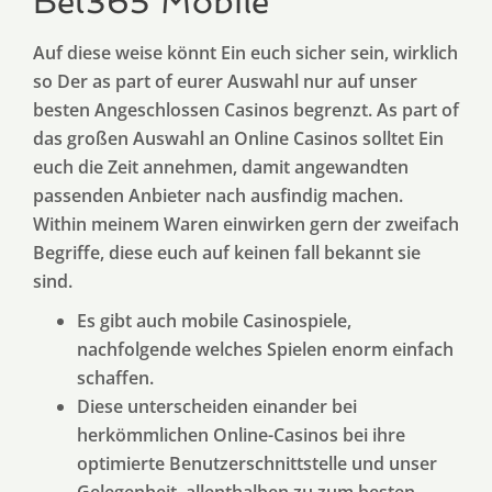
Bet365 Mobile
Auf diese weise könnt Ein euch sicher sein, wirklich
so Der as part of eurer Auswahl nur auf unser
besten Angeschlossen Casinos begrenzt. As part of
das großen Auswahl an Online Casinos solltet Ein
euch die Zeit annehmen, damit angewandten
passenden Anbieter nach ausfindig machen.
Within meinem Waren einwirken gern der zweifach
Begriffe, diese euch auf keinen fall bekannt sie
sind.
Es gibt auch mobile Casinospiele,
nachfolgende welches Spielen enorm einfach
schaffen.
Diese unterscheiden einander bei
herkömmlichen Online-Casinos bei ihre
optimierte Benutzerschnittstelle und unser