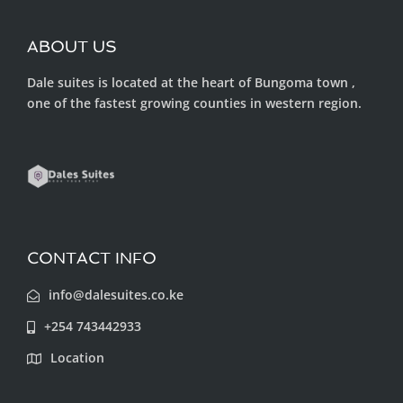
ABOUT US
Dale suites is located at the heart of Bungoma town ,
one of the fastest growing counties in western region.
CONTACT INFO
info@dalesuites.co.ke
+254 743442933
Location