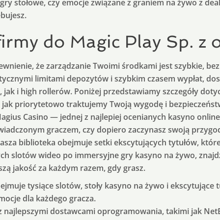
 gry stołowe, czy emocje związane z graniem na żywo z de
bujesz.
rmy do Magic Play Sp. z o
wnienie, że zarządzanie Twoimi środkami jest szybkie, bez
tycznymi limitami depozytów i szybkim czasem wypłat, 
 jak i high rollerów. Poniżej przedstawiamy szczegóły doty
go, jak priorytetowo traktujemy Twoją wygodę i bezpieczeńs
Magius Casino — jednej z najlepiej ocenianych kasyno online
oświadczonym graczem, czy dopiero zaczynasz swoją przygo
asza biblioteka obejmuje setki ekscytujących tytułów, któ
ch slotów wideo po immersyjne gry kasyno na żywo, znajd
zą jakość za każdym razem, gdy grasz.
ejmuje tysiące slotów, stoły kasyno na żywo i ekscytujące t
mocje dla każdego gracza.
 najlepszymi dostawcami oprogramowania, takimi jak Net