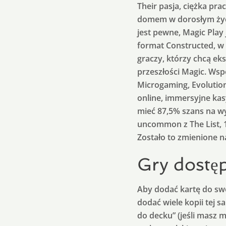
Their pasja, ciężka pra
domem w dorosłym życiu
jest pewne, Magic Play
format Constructed, w 
graczy, którzy chcą e
przeszłości Magic. Ws
Microgaming, Evolution,
online, immersyjne kas
mieć 87,5% szans na wy
uncommon z The List, 1,
Zostało to zmienione n
Gry dostę
Aby dodać kartę do swoj
dodać wiele kopii tej 
do decku” (jeśli masz 