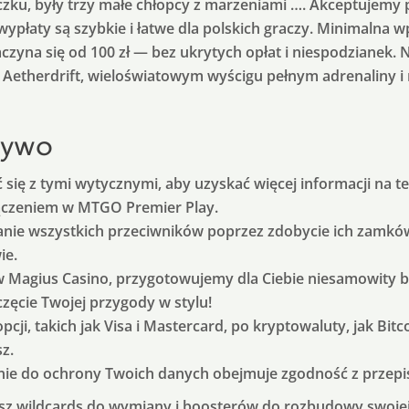
ku, były trzy małe chłopcy z marzeniami …. Akceptujemy p
wypłaty są szybkie i łatwe dla polskich graczy. Minimalna wp
czyna się od 100 zł — bez ukrytych opłat i niespodzianek. 
 Aetherdrift, wieloświatowym wyścigu pełnym adrenaliny i
żywo
się z tymi wytycznymi, aby uzyskać więcej informacji na te
ączeniem w MTGO Premier Play.
anie wszystkich przeciwników poprzez zdobycie ich zamków
ie.
w Magius Casino, przygotowujemy dla Ciebie niesamowity b
zęcie Twojej przygody w stylu!
pcji, takich jak Visa i Mastercard, po kryptowaluty, jak Bi
z.
ie do ochrony Twoich danych obejmuje zgodność z przep
sz wildcards do wymiany i boosterów do rozbudowy swojej 