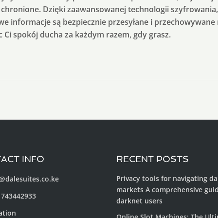
chronione. Dzięki zaawansowanej technologii szyfrowania, t
iwe informacje są bezpiecznie przesyłane i przechowywane
 Ci spokój ducha za każdym razem, gdy grasz.
ACT INFO
RECENT POSTS
Privacy tools for navigating d
@dalesuites.co.ke
markets A comprehensive guid
 743442933
darknet users
ation
Online Slot Machines: The Ult