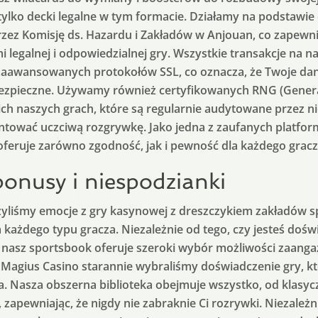
ylko decki legalne w tym formacie. Działamy na podstawie of
zez Komisję ds. Hazardu i Zakładów w Anjouan, co zapewn
 legalnej i odpowiedzialnej gry. Wszystkie transakcje na na
aawansowanych protokołów SSL, co oznacza, że Twoje da
ezpieczne. Używamy również certyfikowanych RNG (Gener
h naszych grach, które są regularnie audytowane przez ni
ntować uczciwą rozgrywkę. Jako jedna z zaufanych platfor
oferuje zarówno zgodność, jak i pewność dla każdego gracz
onusy i niespodzianki
yliśmy emocje z gry kasynowej z dreszczykiem zakładów 
a każdego typu gracza. Niezależnie od tego, czy jesteś do
 nasz sportsbook oferuje szeroki wybór możliwości zaanga
W Magius Casino starannie wybraliśmy doświadczenie gry, 
. Nasza obszerna biblioteka obejmuje wszystko, od klasyc
zapewniając, że nigdy nie zabraknie Ci rozrywki. Niezależni