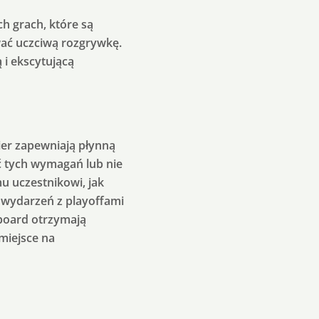
 grach, które są
wać uczciwą rozgrywkę.
i ekscytującą
ier zapewniają płynną
ić tych wymagań lub nie
u uczestnikowi, jak
 wydarzeń z playoffami
board otrzymają
miejsce na