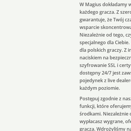
W Magius dokładamy ws
każdego gracza. Z sze
gwarantuje, że Twój c
wsparcie skoncentrowan
Niezależnie od tego, 
specjalnego dla Ciebie
dla polskich graczy. Z
naciskiem na bezpiecz
szyfrowanie SSL i cert
dostępny 24/7 jest zaw
pojedynek z live deale
każdym poziomie.
Postępuj zgodnie z nas
funkcji, które oferuje
środkami. Niezależnie 
wypłacasz wygrane, of
gracza. Wdrożyliśmy n