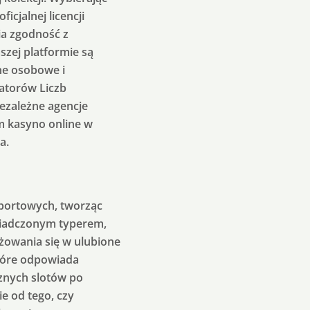
icjalnej licencji
ia zgodność z
szej platformie są
ne osobowe i
atorów Liczb
ezależne agencje
m kasyno online w
a.
sportowych, tworząc
świadczonym typerem,
żowania się w ulubione
które odpowiada
znych slotów po
e od tego, czy