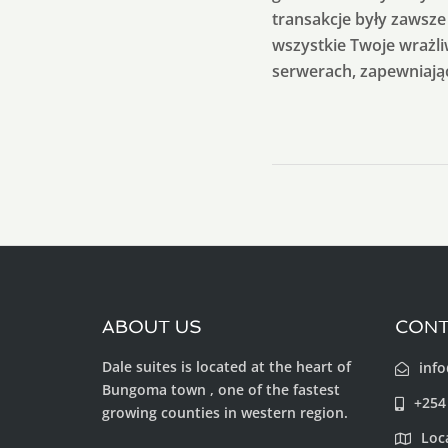
transakcje były zawsze 
wszystkie Twoje wrażl
serwerach, zapewniając
ABOUT US
CONT
Dale suites is located at the heart of
info
Bungoma town , one of the fastest
+254
growing counties in western region.
Loc