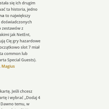
stała się ich drugim
ć ta historia, jedno
na
to największy
la doświadczonych
o zestawów z
kimi jak NetEnt,
esują Cię gry hazardowe
oczątkowo slot 7 miał
arta common lub
rta Special Guests).
.
Magius
artę. Jeśli chcesz
artę i wybrać „Dodaj 4
). Dawno temu, w