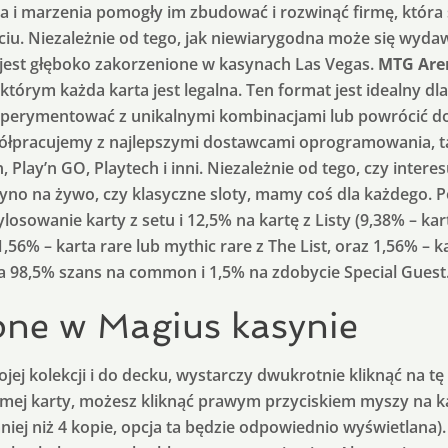
ca i marzenia pomogły im zbudować i rozwinąć firmę, która 
. Niezależnie od tego, jak niewiarygodna może się wydawa
 jest głęboko zakorzenione w kasynach Las Vegas.
MTG Are
którym każda karta jest legalna. Ten format jest idealny d
ksperymentować z unikalnymi kombinacjami lub powrócić d
półpracujemy z najlepszymi dostawcami oprogramowania, ta
 Play’n GO, Playtech i inni. Niezależnie od tego, czy inter
yno na żywo, czy klasyczne sloty, mamy coś dla każdego. P
losowanie karty z setu i 12,5% na kartę z Listy (9,38% – k
56% – karta rare lub mythic rare z The List, oraz 1,56% – ka
a 98,5% szans na common i 1,5% na zdobycie Special Guest
pne w Magius kasynie
ej kolekcji i do decku, wystarczy dwukrotnie kliknąć na tę k
samej karty, możesz kliknąć prawym przyciskiem myszy na k
mniej niż 4 kopie, opcja ta będzie odpowiednio wyświetlana