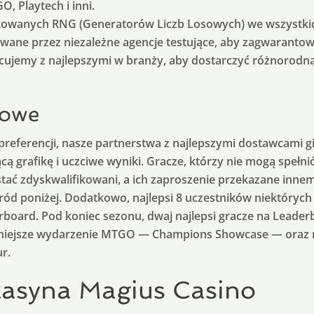
O, Playtech i inni.
owanych RNG (Generatorów Liczb Losowych) we wszystkich
owane przez niezależne agencje testujące, aby zagwaranto
ujemy z najlepszymi w branży, aby dostarczyć różnorodną 
kowe
preferencji, nasze partnerstwa z najlepszymi dostawcami g
cą grafikę i uczciwe wyniki. Gracze, którzy nie mogą spełn
tać zdyskwalifikowani, a ich zaproszenie przekazane innem
ód poniżej. Dodatkowo, najlepsi 8 uczestników niektórych
board. Pod koniec sezonu, dwaj najlepsi gracze na Leader
żniejsze wydarzenie MTGO — Champions Showcase — oraz 
r.
kasyna Magius Casino