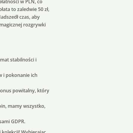
łatności w PLN, co
łata to zaledwie 50 zł,
Nadszedł czas, aby
 magicznej rozgrywki
mat stabilności i
 i pokonanie ich
onus powitalny, który
tcoin, mamy wszystko,
isami GDPR.
kolekcji! Wybierając