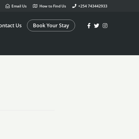
Email Us
How to Find Us
+254 743442933
ontact Us
Book Your Stay