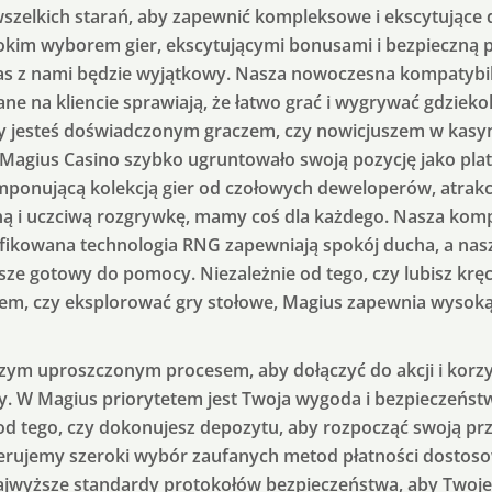
zelkich starań, aby zapewnić kompleksowe i ekscytujące 
rokim wyborem gier, ekscytującymi bonusami i bezpieczną 
zas z nami będzie wyjątkowy. Nasza nowoczesna kompatybil
e na kliencie sprawiają, że łatwo grać i wygrywać gdziekol
czy jesteś doświadczonym graczem, czy nowicjuszem w kasy
. Magius Casino szybko ugruntowało swoją pozycję jako pla
 imponującą kolekcją gier od czołowych deweloperów, atrak
ną i uczciwą rozgrywkę, mamy coś dla każdego. Nasza komp
yfikowana technologia RNG zapewniają spokój ducha, a nas
sze gotowy do pomocy. Niezależnie od tego, czy lubisz krę
rem, czy eksplorować gry stołowe, Magius zapewnia wysoką
zym uproszczonym procesem, aby dołączyć do akcji i korzy
my. W Magius priorytetem jest Twoja wygoda i bezpieczeńst
od tego, czy dokonujesz depozytu, aby rozpocząć swoją prz
erujemy szeroki wybór zaufanych metod płatności dosto
ajwyższe standardy protokołów bezpieczeństwa, aby Twoj