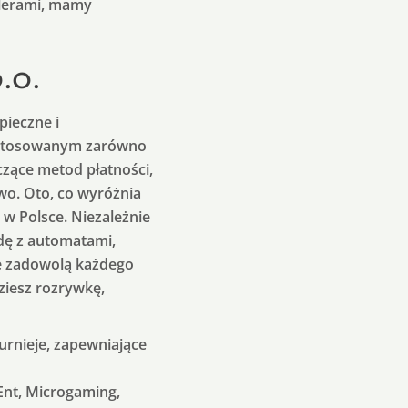
alerami, mamy
.o.
pieczne i
dostosowanym zarówno
czące metod płatności,
two. Oto, co wyróżnia
 w Polsce. Niezależnie
dę z automatami,
re zadowolą każdego
ziesz rozrywkę,
urnieje, zapewniające
Ent, Microgaming,