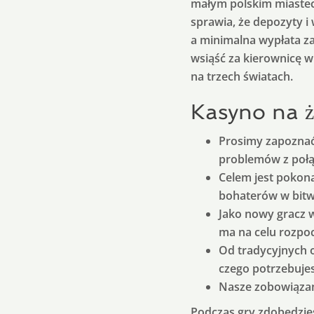
małym polskim miastecz
sprawia, że depozyty i 
a minimalna wypłata za
wsiąść za kierownicę w
na trzech światach.
Kasyno na 
Prosimy zapoznać 
problemów z poł
Celem jest pokon
bohaterów w bitw
Jako nowy gracz 
ma na celu rozpoc
Od tradycyjnych o
czego potrzebujes
Nasze zobowiązan
Podczas gry zdobędzie