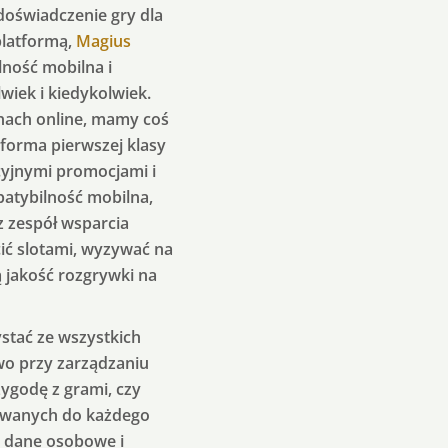
doświadczenie gry dla
platformą,
Magius
ność mobilna i
wiek i kiedykolwiek.
nach online, mamy coś
tforma pierwszej klasy
cyjnymi promocjami i
atybilność mobilna,
z zespół wsparcia
cić slotami, wyzywać na
 jakość rozgrywki na
stać ze wszystkich
wo przy zarządzaniu
ygodę z grami, czy
sowanych do każdego
e dane osobowe i