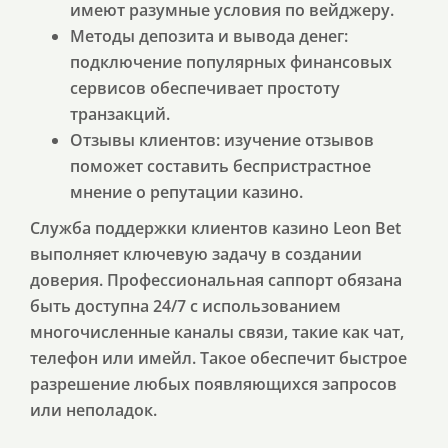
имеют разумные условия по вейджеру.
Методы депозита и вывода денег:
подключение популярных финансовых
сервисов обеспечивает простоту
транзакций.
Отзывы клиентов: изучение отзывов
поможет составить беспристрастное
мнение о репутации казино.
Служба поддержки клиентов казино Leon Bet
выполняет ключевую задачу в создании
доверия. Профессиональная саппорт обязана
быть доступна 24/7 с использованием
многочисленные каналы связи, такие как чат,
телефон или имейл. Такое обеспечит быстрое
разрешение любых появляющихся запросов
или неполадок.