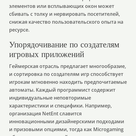
элементов или всплывающих окон может
сбивать с толку и нервировать посетителей,
снижая качество пользовательского опыта на
ресурсе.
Упорядочивание по создателям
игровых приложений
Геймерская отрасль предлагает многообразие,
и сортировка по создателям игр способствует
игрокам мгновенно находить предпочитаемые
автоматы. Каждый программист содержит
индивидуальные неповторимые
характеристики и специфики. Например,
организация NetEnt славится
инновационными дизайнерскими подходами
и призовыми опциями, тогда как Microgaming