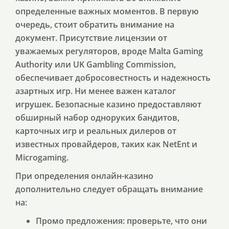
определенные важных моментов. В первую
очередь, стоит обратить внимание на
документ. Присутствие лицензии от
уважаемых регуляторов, вроде Malta Gaming
Authority или UK Gambling Commission,
обеспечивает добросовестность и надежность
азартных игр. Ни менее важен каталог
игрушек. Безопасные казино предоставляют
обширный набор одноруких бандитов,
карточных игр и реальных дилеров от
известных провайдеров, таких как NetEnt и
Microgaming.
При определения онлайн-казино
дополнительно следует обращать внимание
на:
Промо предложения: проверьте, что они