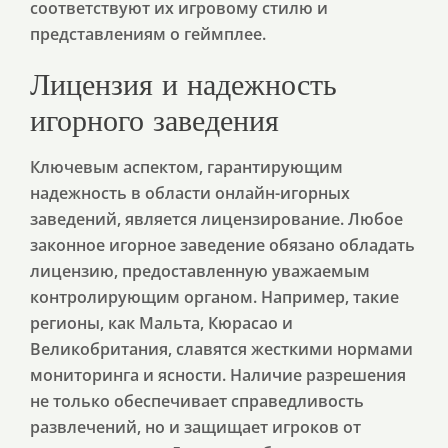
соответствуют их игровому стилю и
представлениям о геймплее.
Лицензия и надежность
игорного заведения
Ключевым аспектом, гарантирующим
надежность в области онлайн-игорных
заведений, является лицензирование. Любое
законное игорное заведение обязано обладать
лицензию, предоставленную уважаемым
контролирующим органом. Например, такие
регионы, как Мальта, Кюрасао и
Великобритания, славятся жесткими нормами
мониторинга и ясности. Наличие разрешения
не только обеспечивает справедливость
развлечений, но и защищает игроков от