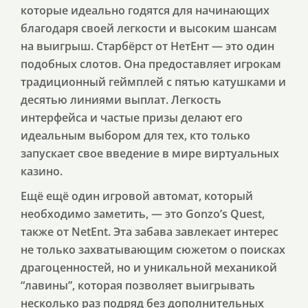
которые идеально годятся для начинающих
благодаря своей легкости и высоким шансам
на выигрыш. Старбёрст от НетЕнт — это один
подобных слотов. Она предоставляет игрокам
традиционный геймплей с пятью катушками и
десятью линиями выплат. Легкость
интерфейса и частые призы делают его
идеальным выбором для тех, кто только
запускает свое введение в мире виртуальных
казино.
Ещё ещё один игровой автомат, который
необходимо заметить, — это Gonzo’s Quest,
также от NetEnt. Эта забава завлекает интерес
не только захватывающим сюжетом о поисках
драгоценностей, но и уникальной механикой
“лавины”, которая позволяет выигрывать
несколько раз подряд без дополнительных