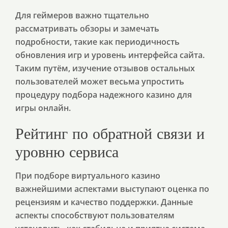
Для геймеров важно тщательно
рассматривать обзоры и замечать
подробности, такие как периодичность
обновления игр и уровень интерфейса сайта.
Таким путём, изучение отзывов остальных
пользователей может весьма упростить
процедуру подбора надежного казино для
игры онлайн.
Рейтинг по обратной связи и
уровню сервиса
При подборе виртуального казино
важнейшими аспектами выступают оценка по
рецензиям и качество поддержки. Данные
аспекты способствуют пользователям