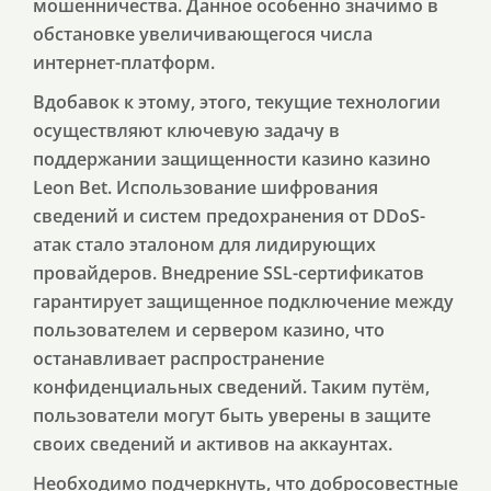
мошенничества. Данное особенно значимо в
обстановке увеличивающегося числа
интернет-платформ.
Вдобавок к этому, этого, текущие технологии
осуществляют ключевую задачу в
поддержании защищенности казино казино
Leon Bet. Использование шифрования
сведений и систем предохранения от DDoS-
атак стало эталоном для лидирующих
провайдеров. Внедрение SSL-сертификатов
гарантирует защищенное подключение между
пользователем и сервером казино, что
останавливает распространение
конфиденциальных сведений. Таким путём,
пользователи могут быть уверены в защите
своих сведений и активов на аккаунтах.
Необходимо подчеркнуть, что добросовестные