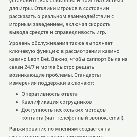
установить, как стабильна и приятна система
для игры. Отклики игроков в состоянии
рассказать о реальном взаимодействии с
игорным заведением, включая скорость
вывода средств и справедливость игр.
Уровень обслуживания также выполняет
ключевую функцию в рассмотрении казино
казино Leon Bet. Важно, чтобы саппорт была на
связи 24/7 и могла быстро решать
возникающие проблемы. Стандарты
измерения поддержки включают:
Оперативность ответа
Квалификация сотрудников
Доступность нескольких методов
контакта (чат, телефонный звонок, email).
Ранжирование по мнениям создается на
фундаменте исследования множества