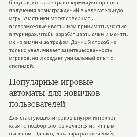
бонусов, которые трансформируют процесс
получения вознаграждений в увлекательную
игру. Участники могут совершать
всевозможные квесты или принимать участие
в турнирах, чтобы зарабатывать очки и менять
их на значимые трофеи. Данный способ не
только увеличивает заинтересованность
игроков, но и создает уникальный опыт с
системой.
Популярные игровые
автоматы для новичков
пользователей
Для стартующих игроков внутри интернет
казино подбор слотов является истинным
вызовом. Однако, есть пара развлечений,