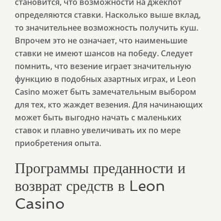
становится, что возможности на джекпот
определяются ставки. Насколько выше вклад,
то значительнее возможность получить куш.
Впрочем это не означает, что наименьшие
ставки не имеют шансов на победу. Следует
помнить, что везение играет значительную
функцию в подобных азартных играх, и Leon
Casino может быть замечательным выбором
для тех, кто жаждет везения. Для начинающих
может быть выгодно начать с маленьких
ставок и плавно увеличивать их по мере
приобретения опыта.
Программы преданности и
возврат средств в Leon
Casino