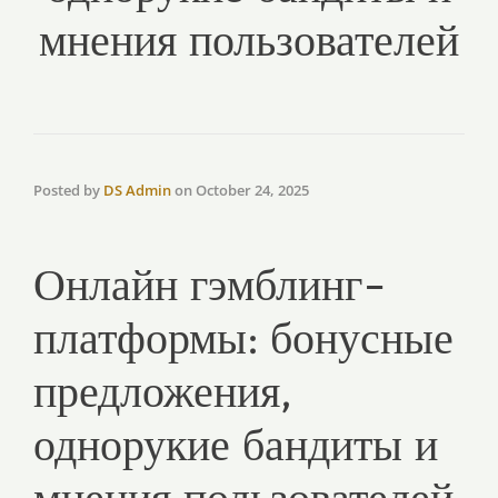
мнения пользователей
Posted by
DS Admin
on
October 24, 2025
Онлайн гэмблинг-
платформы: бонусные
предложения,
однорукие бандиты и