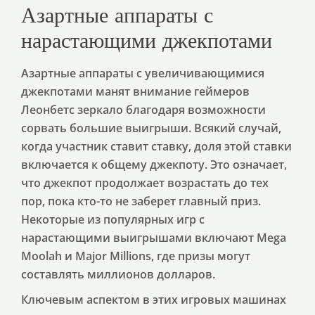
Азартные аппараты с
нарастающими джекпотами
Азартные аппараты с увеличивающимися
джекпотами манят внимание геймеров
Леонбетс зеркало благодаря возможности
сорвать большие выигрыши. Всякий случай,
когда участник ставит ставку, доля этой ставки
включается к общему джекпоту. Это означает,
что джекпот продолжает возрастать до тех
пор, пока кто-то не заберет главный приз.
Некоторые из популярных игр с
нарастающими выигрышами включают Mega
Moolah и Major Millions, где призы могут
составлять миллионов долларов.
Ключевым аспектом в этих игровых машинах