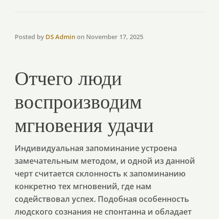
Posted by
DS Admin
on
November 17, 2025
Отчего люди
воспроизводим
мгновения удачи
Индивидуальная запоминание устроена
замечательным методом, и одной из данной
черт считается склонность к запоминанию
конкретно тех мгновений, где нам
содействовал успех. Подобная особенность
людского сознания не спонтанна и обладает