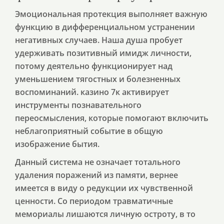
Эмоциональная протекция выполняет важную
функцию в дифференциальном устранении
негативных случаев. Наша душа пробует
удерживать позитивный имидж личности,
потому деятельно функционирует над
уменьшением тягостных и болезненных
воспоминаний. казино 7к активирует
инструменты познавательного
переосмысления, которые помогают включить
неблагоприятный событие в общую
изображение бытия.
Данный система не означает тотального
удаления поражений из памяти, вернее
имеется в виду о редукции их чувственной
ценности. Со периодом травматичные
мемориалы лишаются личную остроту, в то