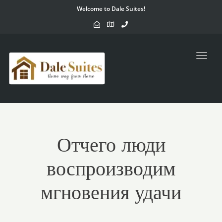
Welcome to Dale Suites!
Toggl
navig
Отчего люди
воспроизводим
мгновения удачи