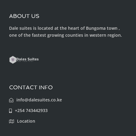
ABOUT US
Dale suites is located at the heart of Bungoma town ,
one of the fastest growing counties in western region.
CONTACT INFO
info@dalesuites.co.ke
+254 743442933
Location