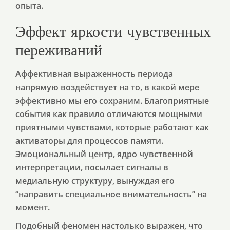
опыта.
Эффект яркости чувственных
переживаний
Аффективная выраженность периода
напрямую воздействует на то, в какой мере
эффективно мы его сохраним. Благоприятные
события как правило отличаются мощными
приятными чувствами, которые работают как
активаторы для процессов памяти.
Эмоциональный центр, ядро чувственной
интерпретации, посылает сигналы в
медиальную структуру, вынуждая его
“направить специальное внимательность” на
момент.
Подобный феномен настолько выражен, что