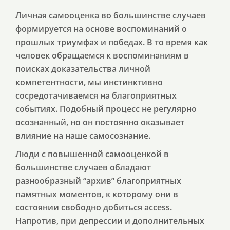
Личная самооценка во большинстве случаев
формируется на основе воспоминаний о
прошлых триумфах и победах. В то время как
человек обращаемся к воспоминаниям в
поисках доказательства личной
компетентности, мы инстинктивно
сосредотачиваемся на благоприятных
событиях. Подобный процесс не регулярно
осознанный, но он постоянно оказывает
влияние на наше самосознание.
Люди с повышенной самооценкой в
большинстве случаев обладают
разнообразный “архив” благоприятных
памятных моментов, к которому они в
состоянии свободно добиться access.
Напротив, при депрессии и дополнительных