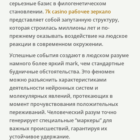
серьезные базис в филогенетическом
становлении.
7k casino рабочее зеркало
представляет собой запутанную структуру,
которая строилась миллионы лет и по-
прежнему оказывать воздействие на людское
реакции в современном окружении.
Успешные события создают в людском разуме
намного более яркий mark, чем стандартные
будничные обстоятельства. Это феномен
можно разъяснить характеристиками
деятельности нейронных систем и
молекулярных явлений, протекающих в
момент прочувствования положительных
переживаний. Человеческий разум точно
генерирует специальные “маркеры” для
важных происшествий, гарантируя их
устойчивое удержание.