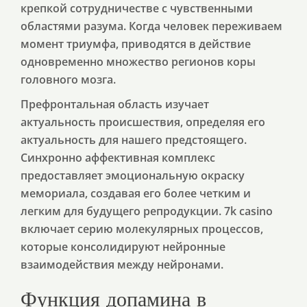
крепкой сотрудничестве с чувственными
областями разума. Когда человек переживаем
момент триумфа, приводятся в действие
одновременно множество регионов коры
головного мозга.
Префронтальная область изучает
актуальность происшествия, определяя его
актуальность для нашего предстоящего.
Синхронно аффективная комплекс
предоставляет эмоциональную окраску
мемориала, создавая его более четким и
легким для будущего репродукции. 7k casino
включает серию молекулярных процессов,
которые консолидируют нейронные
взаимодействия между нейронами.
Функция допамина в