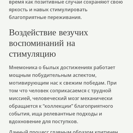
время как позитивные случаи сохраняют свою
яркость и навык стимулировать
благоприятные переживания.
Воздействие везучих
воспоминаний на
стимуляцию
Мнемоника о былых достижениях работает
мощным побудительным аспектом,
мотивирующим нас к свежим победам. При
том что человек соприкасаемся с трудной
миссией, человеческий мозг механически
обращается к “коллекции” благоприятного
события, ища релевантные подходы и
вдохновение для поступков.
Данный процесс главным образом критичен