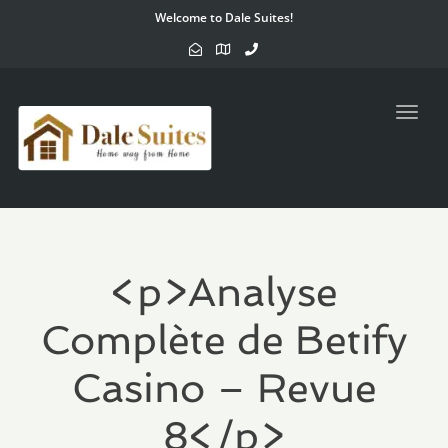
Welcome to Dale Suites!
Toggl
navig
<p>Analyse
Complète de Betify
Casino – Revue
8</p>