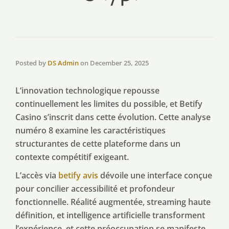
Posted by
DS Admin
on
December 25, 2025
L’innovation technologique repousse
continuellement les limites du possible, et Betify
Casino s’inscrit dans cette évolution. Cette analyse
numéro 8 examine les caractéristiques
structurantes de cette plateforme dans un
contexte compétitif exigeant.
L’accès via
betify avis
dévoile une interface conçue
pour concilier accessibilité et profondeur
fonctionnelle. Réalité augmentée, streaming haute
définition, et intelligence artificielle transforment
l’expérience, et cette préoccupation se manifeste