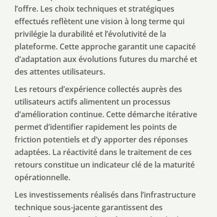
l’offre. Les choix techniques et stratégiques
effectués reflètent une vision à long terme qui
privilégie la durabilité et l’évolutivité de la
plateforme. Cette approche garantit une capacité
d’adaptation aux évolutions futures du marché et
des attentes utilisateurs.
Les retours d’expérience collectés auprès des
utilisateurs actifs alimentent un processus
d’amélioration continue. Cette démarche itérative
permet d’identifier rapidement les points de
friction potentiels et d’y apporter des réponses
adaptées. La réactivité dans le traitement de ces
retours constitue un indicateur clé de la maturité
opérationnelle.
Les investissements réalisés dans l’infrastructure
technique sous-jacente garantissent des