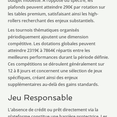
budget modeste. À l’opposé du spectre, les
plafonds peuvent atteindre 290€ par rotation sur
les tables premium, satisfaisant ainsi les high-
rollers recherchant des enjeux substantiels.
Les tournois thématiques organisés
périodiquement ajoutent une dimension
compétitive. Les dotations globales peuvent
atteindre 2319€ à 7864€ répartis entre les
meilleures performances durant la période définie.
Ces compétitions se déroulent généralement sur
12 à 8 jours et concernent une sélection de jeux
spécifiques, créant ainsi des enjeux
supplémentaires au-delà des gains standards.
Jeu Responsable
L’absence de crédit ou prêt directement via la
plateforme constitue une barrière protectrice. Les