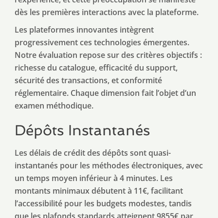
dès les premières interactions avec la plateforme.
Les plateformes innovantes intègrent
progressivement ces technologies émergentes.
Notre évaluation repose sur des critères objectifs :
richesse du catalogue, efficacité du support,
sécurité des transactions, et conformité
réglementaire. Chaque dimension fait l’objet d’un
examen méthodique.
Dépôts Instantanés
Les délais de crédit des dépôts sont quasi-
instantanés pour les méthodes électroniques, avec
un temps moyen inférieur à 4 minutes. Les
montants minimaux débutent à 11€, facilitant
l’accessibilité pour les budgets modestes, tandis
que les plafonds standards atteignent 9855€ par