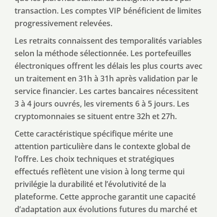
transaction. Les comptes VIP bénéficient de limites
progressivement relevées.
Les retraits connaissent des temporalités variables
selon la méthode sélectionnée. Les portefeuilles
électroniques offrent les délais les plus courts avec
un traitement en 31h à 31h après validation par le
service financier. Les cartes bancaires nécessitent
3 à 4 jours ouvrés, les virements 6 à 5 jours. Les
cryptomonnaies se situent entre 32h et 27h.
Cette caractéristique spécifique mérite une
attention particulière dans le contexte global de
l’offre. Les choix techniques et stratégiques
effectués reflètent une vision à long terme qui
privilégie la durabilité et l’évolutivité de la
plateforme. Cette approche garantit une capacité
d’adaptation aux évolutions futures du marché et