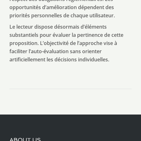
opportunités d’amélioration dépendent des
priorités personnelles de chaque utilisateur.
Le lecteur dispose désormais d’éléments
substantiels pour évaluer la pertinence de cette
proposition. L’objectivité de l’approche vise à
faciliter l’auto-évaluation sans orienter
artificiellement les décisions individuelles.
ABOUT US