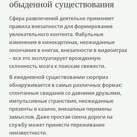
обыденной существования
Сфера развлечений деятельно применяет
правила внезапности для формирования
увлекательного контента. Фабульные
изменения в кинокартинах, неожиданные
окончания в книгах, внезапности в видеоиграх
– все это эксплуатирует врожденную
склонность мозга к поискам свежести.
В ежедневной существовании сюрприз
обнаруживается в самых различных формах:
спонтанные свидания со давними друзьями,
импульсивные странствия, неожиданные
презенты в казино, внезапные перемены
замыслов. Даже простая смена дороги на
службу может принести переживание
неизвестности.