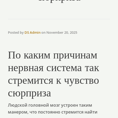
Posted by
DS Admin
on
November 20, 2025
По каким причинам
нервная система так
стремится к чувство
сюрприза
Людской головной мозг устроен таким
манером, что постоянно стремится найти