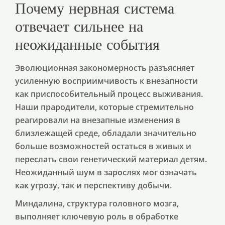
Почему нервная система
отвечает сильнее на
неожиданные события
Эволюционная закономерность разъясняет
усиленную восприимчивость к внезапности
как приспособительный процесс выживания.
Наши прародители, которые стремительно
реагировали на внезапные изменения в
близлежащей среде, обладали значительно
больше возможностей остаться в живых и
переслать свои генетический материал детям.
Неожиданный шум в зарослях мог означать
как угрозу, так и перспективу добычи.
Миндалина, структура головного мозга,
выполняет ключевую роль в обработке