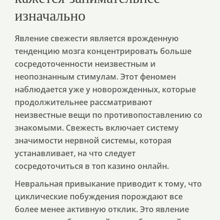
изначально
Явление свежести является врожденную
тенденцию мозга концентрировать больше
сосредоточенности неизвестным и
неопознанным стимулам. Этот феномен
наблюдается уже у новорожденных, которые
продолжительнее рассматривают
неизвестные вещи по противопоставлению со
знакомыми. Свежесть включает систему
значимости нервной системы, которая
устанавливает, на что следует
сосредоточиться в топ казино онлайн.
Невральная привыкание приводит к тому, что
циклические побуждения порождают все
более менее активную отклик. Это явление