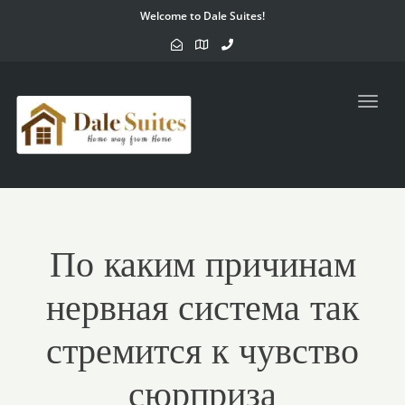
Welcome to Dale Suites!
Toggl
navig
По каким причинам
нервная система так
стремится к чувство
сюрприза