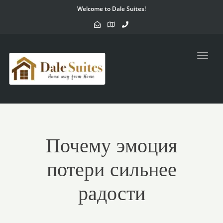
Welcome to Dale Suites!
Toggl
navig
Почему эмоция
потери сильнее
радости